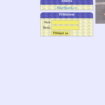
Anketa
BlueBoard.cz
Přihlášení
Nick
Heslo