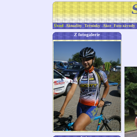
Úvod
Aktuality
Tréninky
Akce
Foto závody
Z fotogalerie