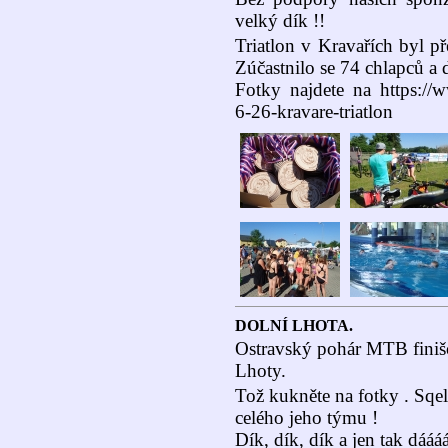
velký dík !!
Triatlon v Kravařích byl př
Zúčastnilo se 74 chlapců a 
Fotky najdete na https://w
6-26-kravare-triatlon
DOLNÍ LHOTA.
Ostravský pohár MTB fini
Lhoty.
Tož kukněte na fotky . Sqe
celého jeho týmu !
Dík, dík, dík a jen tak dáááá