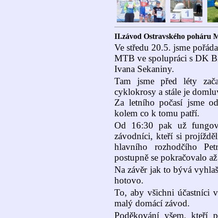
II.závod Ostravského poháru
Ve středu 20.5. jsme pořád
MTB ve spolupráci s DK B
Ivana Sekaniny.
Tam jsme před léty zač
cyklokrosy a stále je doml
Za letního počasí jsme od
kolem co k tomu patří.
Od 16:30 pak už fungoval
závodníci, kteří si projíždě
hlavního rozhodčího Pet
postupně se pokračovalo až
Na závěr jak to bývá vyhlaš
hotovo.
To, aby všichni účastníci 
malý domácí závod.
Poděkování všem, kteří př