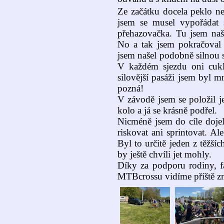
Ze začátku docela peklo ne
jsem se musel vypořádat
přehazovačka. Tu jsem našt
No a tak jsem pokračoval
jsem našel podobně silnou s
V každém sjezdu oni cukl
silovější pasáži jsem byl m
pozná!
V závodě jsem se položil j
kolo a já se krásně podřel.
Nicméně jsem do cíle doje
riskovat ani sprintovat. 
Byl to určitě jeden z těžš
by ještě chvíli jet mohly.
Díky za podporu rodiny, f
MTBcrossu vidíme příště z