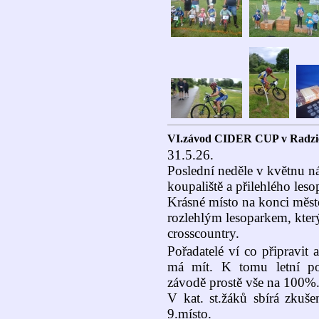
VI.závod CIDER CUP v Radzi
31.5.26.
Poslední neděle v květnu n
koupaliště a přilehlého le
Krásné místo na konci měst
rozlehlým lesoparkem, kter
crosscountry.
Pořadatelé ví co připravit
má mít. K tomu letní poč
závodě prostě vše na 100%
V kat. st.žáků sbírá zkuše
9.místo.