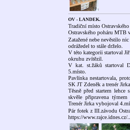
OV - LANDEK.
Tradiční místo Ostravského 
Ostravského poháru MTB ve
Zatažené nebe nevěstilo nic
odrážedel to stále drželo.
V této kategorii startoval 
okruhu zvítězil.
V kat. st.žáků startoval
5.místo.
Pavlínka nestartovala, prot
SK JT Zdeněk a trenér Jirka 
Těsně před startem lehce s
skvěle připravena týme
Trenér Jirka vybojoval 4.mí
Pár fotek z III.závodu Os
https://www.rajce.idnes.cz/