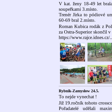
V kat. ženy 18-49 let bral
soupeřkami 3.místo.
Trenér Jirka to pódiové umí
60-69 bral 2.místo.
Roman Kubica rodák z Pola
za Ostra-Superior skončil v 
https://www.rajce.idnes.cz/
Rybnik-Zamyslow 24.5.
To nejde vynechat !
Již 19.ročník tohoto crossc
Pořadatelé udělali max