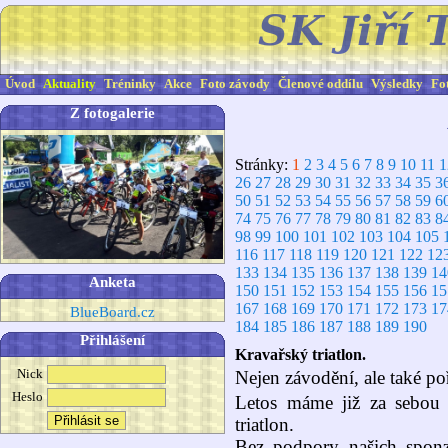
Úvod
Aktuality
Tréninky
Akce
Foto závody
Členové oddílu
Výsledky
Fo
Z fotogalerie
Stránky:
1
2
3
4
5
6
7
8
9
10
11
1
26
27
28
29
30
31
32
33
34
35
3
50
51
52
53
54
55
56
57
58
59
6
74
75
76
77
78
79
80
81
82
83
8
98
99
100
101
102
103
104
105
116
117
118
119
120
121
122
12
133
134
135
136
137
138
139
14
Anketa
150
151
152
153
154
155
156
15
167
168
169
170
171
172
173
17
BlueBoard.cz
184
185
186
187
188
189
190
Přihlášení
Kravařský triatlon.
Nick
Nejen závodění, ale také po
Heslo
Letos máme již za sebou
triatlon.
Bez podpory našich sponz