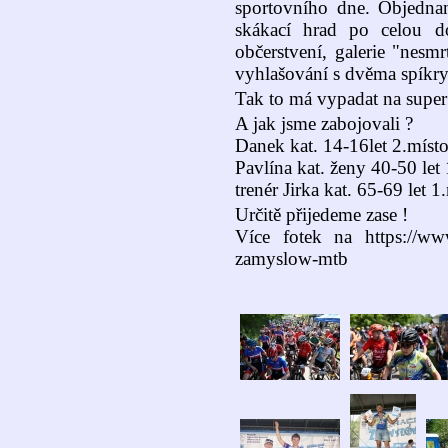
sportovního dne. Objednan
skákací hrad po celou d
občerstvení, galerie "n
vyhlašování s dvěma spíkry
Tak to má vypadat na sup
A jak jsme zabojovali ?
Danek kat. 14-16let 2.místo
Pavlína kat. ženy 40-50 let 
trenér Jirka kat. 65-69 let 1
Určitě přijedeme zase !
Více fotek na https://www.
zamyslow-mtb