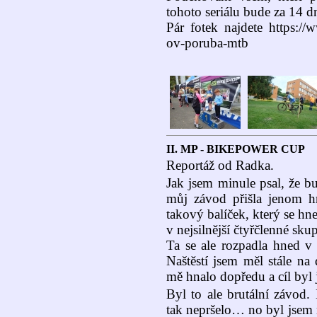
tohoto seriálu bude za 14 
Pár fotek najdete https://w
ov-poruba-mtb
II. MP - BIKEPOWER CUP
Reportáž od Radka.
Jak jsem minule psal, že b
můj závod přišla jenom h
takový balíček, který se hn
v nejsilnější čtyřčlenné sku
Ta se ale rozpadla hned v 
Naštěstí jsem měl stále n
mě hnalo dopředu a cíl by
Byl to ale brutální závod
tak nepršelo… no byl jsem 