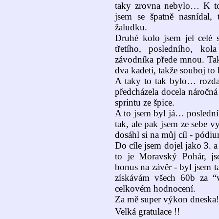
taky zrovna nebylo… K t
jsem se špatně nasnídal,
žaludku.
Druhé kolo jsem jel celé s
třetího, posledního, ko
závodníka přede mnou. Tak
dva kadeti, takže souboj to
A taky to tak bylo… rozdal
předcházela docela náročná
sprintu ze špice.
A to jsem byl já… poslední 
tak, ale pak jsem ze sebe 
dosáhl si na můj cíl - pódi
Do cíle jsem dojel jako 3. 
to je Moravský Pohár,
bonus na závěr - byl jsem 
získávám všech 60b za “
celkovém hodnocení.
Za mě super výkon dneska! 
Velká gratulace !!