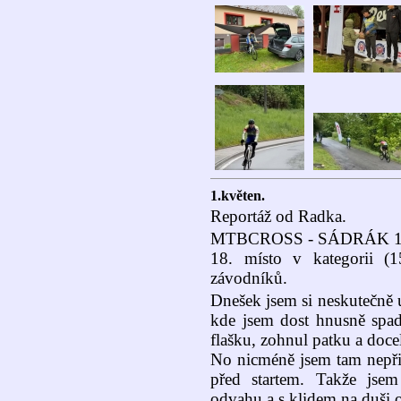
1.květen.
Reportáž od Radka.
MTBCROSS - SÁDRÁK 1.
18. místo v kategorii (
závodníků.
Dnešek jsem si neskutečně už
kde jsem dost hnusně spadl,
flašku, zohnul patku a doc
No nicméně jsem tam nepřij
před startem. Takže jsem
odvahu a s klidem na duši 