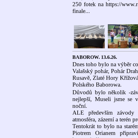
250 fotek na https://www.ra
finale...
BABOROW. 13.6.26.
Dnes toho bylo na výběr co
Valašský pohár, Pohár Drah
Rusavě, Zlaté Hory Křížová 
Polského Baborowa.
Důvodů bylo několik -záv
nejlepší, Museli jsme se 
noční.
ALE především závody v
atmosféra, zázemí a terén pr
Tentokrát to bylo na staré
Piotrem Orianem připrav