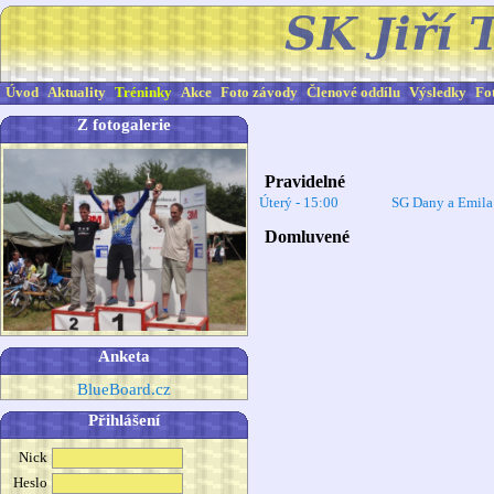
Úvod
Aktuality
Tréninky
Akce
Foto závody
Členové oddílu
Výsledky
Fo
Z fotogalerie
Pravidelné
Úterý - 15:00
SG Dany a Emil
Domluvené
Anketa
BlueBoard.cz
Přihlášení
Nick
Heslo