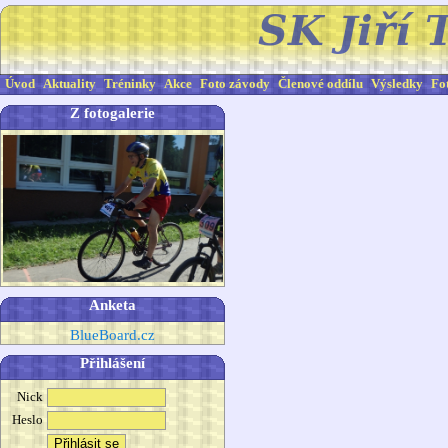
Úvod
Aktuality
Tréninky
Akce
Foto závody
Členové oddílu
Výsledky
Fo
Z fotogalerie
Anketa
BlueBoard.cz
Přihlášení
Nick
Heslo