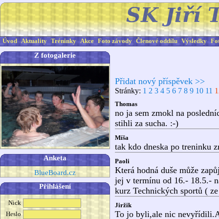
Úvod
Aktuality
Tréninky
Akce
Foto závody
Členové oddílu
Výsledky
Fo
Z fotogalerie
Přidat nový příspěvek >>
Stránky:
1
2
3
4
5
6
7
8
9
10
11
1
Thomas
no ja sem zmokl na posledníc
stihli za sucha. :-)
Míša
tak kdo dneska po treninku z
Anketa
Paoli
Která hodná duše může zapůjč
BlueBoard.cz
jej v termínu od 16.- 18.5.-
Přihlášení
kurz Technických sportů ( ze
Nick
Jiržik
To jo byli,ale nic nevyřídili
Heslo