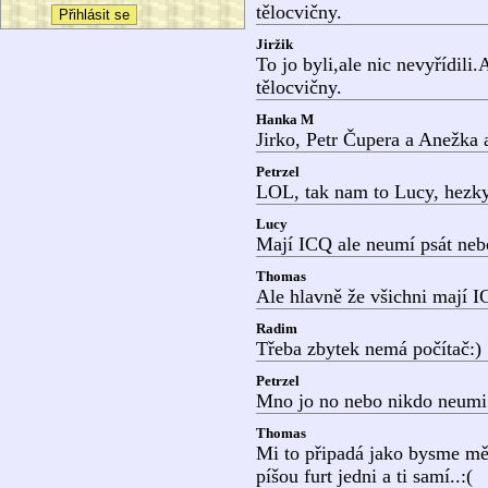
tělocvičny.
Jiržik
To jo byli,ale nic nevyřídili
tělocvičny.
Hanka M
Jirko, Petr Čupera a Anežka 
Petrzel
LOL, tak nam to Lucy, hezky
Lucy
Mají ICQ ale neumí psát nebo
Thomas
Ale hlavně že všichni mají I
Radim
Třeba zbytek nemá počítač:)
Petrzel
Mno jo no nebo nikdo neumi 
Thomas
Mi to připadá jako bysme měli
píšou furt jedni a ti samí..:(