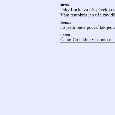
Jiržik
Díky Lucko za příspěvek já u
Vám tentokrát jen tiše záviděl,
thomas
no jestli bude počasí tak jedu
Radim
Čaute!Co takhle v sobotu neb