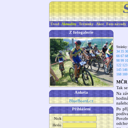
Úvod
Aktuality
Tréninky
Akce
Foto závody
Z fotogalerie
Stránky
34
35
3
66
67
6
98
99
1
122
123
145
146
168
169
MČR v
Tak se
Anketa
Na záv
hodiná
BlueBoard.cz
našeh
Přihlášení
Po pří
podív
Nick
Povzb
odchov
Heslo