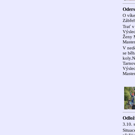
Oders
O víke
Zábřeh
Trať v
Výsled
Ženy 
Master
V nedě
se běh
koly.
Tarnow
Výsled
Master
Odlož
3.10. 
Situa