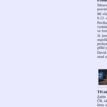
Prosi
Situac
pravid
Mi vša
6.12. 
Pavlín
vydala
ve for
Já js
uspoř
prokaz
příští
David 
snad z
Tři z
Zatím 
ČR, zá
ženy a