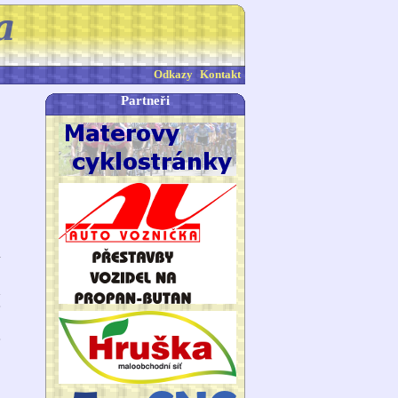
Odkazy
Kontakt
Partneři
4
h
e
e
.
o