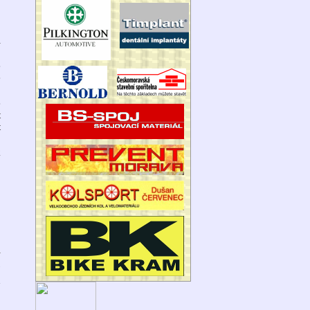
2
i
e
e
e
t
t
k
9
u