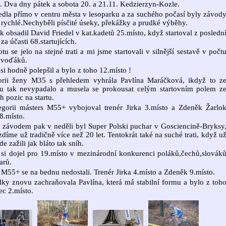
. Dva dny pátek a sobota 20. a 21.11. Kedzierzyn-Kozle.
edla přímo v centru města v lesoparku a za suchého počasí byly závod
rychlé.Nechyběli písčité úseky, překážky a prudké výběhy.
k obsadil David Friedel v kat.kadetů 25.místo, když startoval z posledn
za účasti 68.startujících.
tu se jelo na stejné trati a mi jsme startovali v silnější sestavě v počt
ávoďáků.
si hodně polepšil a bylo z toho 12.místo !
orii ženy M35 s přehledem vyhrála Pavlína Maráčková, ikdyž to z
ku tak nevypadalo a musela se prokousat celým startovním polem z
h pozic na startu.
egorii másters M55+ vybojoval trenér Jirka 3.místo a Zdeněk Žarlo
 8.místo.
 závodem pak v neděli byl Super Polski puchar v Gosciencině-Bryksy
zdíme už tradičně více než 20 let. Tentokrát také na suché trati, když u
de zažili jak bláto tak sníh.
si dojel pro 19.místo v mezinárodní konkurenci poláků,čechů,slovák
arů.
 M55+ se na bednu nedostali. Trenér Jirka 4.místo a Zdeněk 9.místo.
ky znovu zachraňovala Pavlína, která má stabilní formu a bylo z toh
c 2.místo.