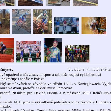
 šmytec.
Jirka Sedláček 21.12.2020 17:34:3
vé opatření u nás zastavilo sport a tak naše rozjetá cyklokrosová
 pokračuje i nadále v Polsku.
ský státní svátek se závodilo ve středu 11.11. v Kozieglowach. Vyjel
ouze ve dvou, protože někteří museli pracovat.
.kadetů 28.místo pro Davida Friedla a v mástrech M55+ trenér Jirk
o.
 neděli 14.11.jsme si výsledkově polepšili a to na závodě v Hucisku 
niazdo.
 v kadetech 20.místo. Trenér Jirka masters M55+ 3.místo a Zdeně