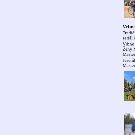
Vrbno
Tradič
seriál
Vrbno 
Ženy 
Master
Jesení
Master