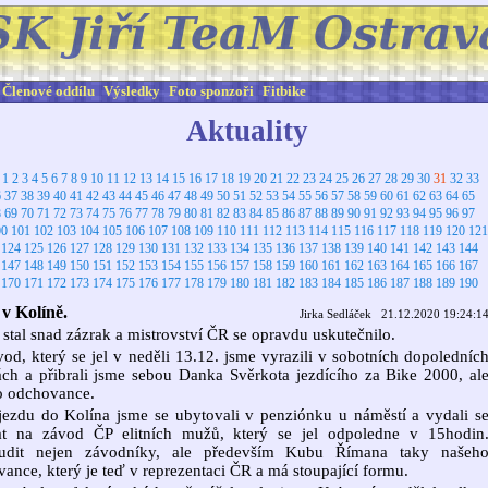
Členové oddílu
Výsledky
Foto sponzoři
Fitbike
Aktuality
:
1
2
3
4
5
6
7
8
9
10
11
12
13
14
15
16
17
18
19
20
21
22
23
24
25
26
27
28
29
30
31
32
33
6
37
38
39
40
41
42
43
44
45
46
47
48
49
50
51
52
53
54
55
56
57
58
59
60
61
62
63
64
65
8
69
70
71
72
73
74
75
76
77
78
79
80
81
82
83
84
85
86
87
88
89
90
91
92
93
94
95
96
97
00
101
102
103
104
105
106
107
108
109
110
111
112
113
114
115
116
117
118
119
120
121
124
125
126
127
128
129
130
131
132
133
134
135
136
137
138
139
140
141
142
143
144
147
148
149
150
151
152
153
154
155
156
157
158
159
160
161
162
163
164
165
166
167
170
171
172
173
174
175
176
177
178
179
180
181
182
183
184
185
186
187
188
189
190
 Kolíně.
Jirka Sedláček 21.12.2020 19:24:1
 stal snad zázrak a mistrovství ČR se opravdu uskutečnilo.
od, který se jel v neděli 13.12. jsme vyrazili v sobotních dopoledníc
ch a přibrali jsme sebou Danka Svěrkota jezdícího za Bike 2000, al
o odchovance.
jezdu do Kolína jsme se ubytovali v penziónku u náměstí a vydali s
at na závod ČP elitních mužů, který se jel odpoledne v 15hodin
udit nejen závodníky, ale především Kubu Římana taky našeh
ance, který je teď v reprezentaci ČR a má stoupající formu.