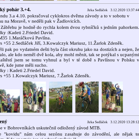
ký pohár 3.+4.
Jirka Sedláček 3.12.2020 13:37:4
ndu 3.a 4.10. pokračoval cyklokros dvěma závody a to v sobotu v
u na Moravě, v neděli pak v Žadlovicích.
 Zábřehu je hodně do rychla kolem dvou rybníčků s jedním pahorkem
ky :Kadeti 2.Friedel David.
M35 1.Maráčková Pavlína.
s +55 2.Sedláček Jiří, 3.Kowalczyk Mariusz, 11.Žarlok Zdeněk.
li pak po vydatném dešti byla část okruhu jako na dostizích a nejen, ž
alo, ale kdo neměl dvě kola, aby mohl měnit, tak se potýkal s ucpaným
Naštěstí jsem se tomu vyhnul a byl v té době s Pavlínou v Polsku 
ě, kde jsme měli sucho.
ky : Kadeti 2.Friedel David.
s +55 1.Kowalczyk Mariusz, 7.Žarlok Zdeněk.
ený
Jirka Sedláček 3.12.2020 13:28:1
se v Bobrovníkách uskutečnil odložený závod MTB.
ce "kovidu" nám celou sezónu zasahuje do závodění, ale nějak t