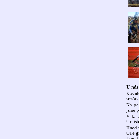
U nás
Kovido
sezóna
Na pol
jsme p
V kat
9.míst
Hned v
Orle g
David