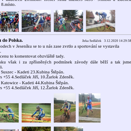
 8.místo.
 do Polska.
Jirka Sedláček 3.12.2020 14:29:5
odech v Jeseníku se to u nás zase zvrtlo a sportování se vystavila
.
enu to komentovat obzvláště tady.
sku však i za zpřísněných podmínek závody dále běží a tak jsm
i.
 Suszec - Kadeti 23.Kubina Štěpán.
s +55 4.Sedláček Jiří, 10.Žarlok Zdeněk.
 Katowice - Kadeti 44.Kubina Štěpán.
s +55 4.Sedláček Jiří, 12.Žarlok Zdeněk.