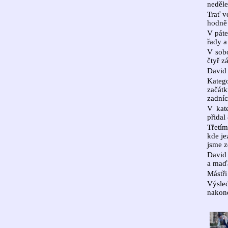
neděle
Trať v
hodně 
V páte
řady a 
V sobo
čtyř z
David 
Kateg
začát
zadníc
V kat
přidal
Třetím
kde je
jsme z
David 
a maď
Mástři
Výsled
nakone