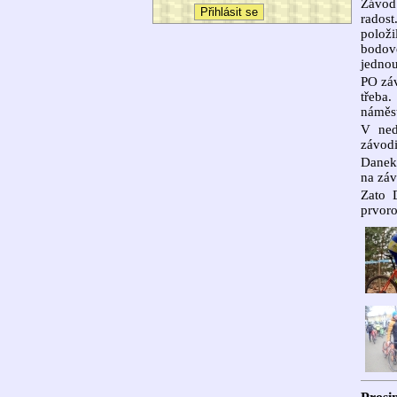
Závod 
radost
položi
bodově
jedno
PO záv
třeba.
náměst
V ned
závodi
Danek 
na záv
Zato 
prvoro