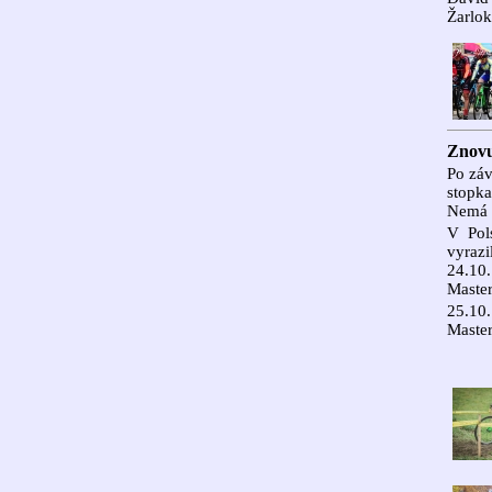
Žarlok
Znovu
Po záv
stopka
Nemá c
V Pol
vyrazil
24.10.
Master
25.10.
Master