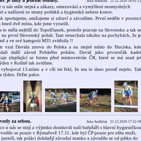
nec je tady a jedeme bomby.
Jirka Sedláček 21.12.2020 18:41:1
e u nás stále stejná a zákazy, omezování a vymýšlení nesmyslných
el a nažízení ze strany politiků a hygieniků nebere konce.
k sportujeme, utužujeme si zdraví a závodíme. První neděle v prosinc
a hned dvě místa, kde jsme vyrazili.
a to měla nejblíž do Topolčianek, protože pracuje na Slovensku a tak s
 na první Slovenský pohár. Tam nenechala nikoho na pochybách, že j
mě a ve své kategorii M35 zvítězila !!
em vzal Davida znovu do Polska a na stejné místo do Huciska, kd
ádali další závod Polského poháru. David jako prvoročák kade
uje zlepšující se formu před mistrovstvím ČR, které se má snad je
 týden v Kolíně tak uvidíme.
vybojoval 13.místo a v cíli mi řekl, že mu to dnes prostě nejelo. Ta
a týden. Držte palce.
ávody za sebou.
Jirka Sedláček 21.12.2020 17:52:3
co u nás se stojí a výjimku domluvili naši bafuňáři s hlavní hygieničko
vodilo se pouze v Rýmařově 17.11. kde byl ČP pouze pro elitu muži,
 junioři, tak poláci dohánějí závodní manko a závodilo se od pátku do