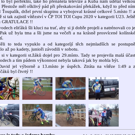
to byl perfektní, také ho přenášela televize a Kuba nám udělal velko
. Přestože měl ošklivý pád při přeskakování překážek, když to před ní
l Ťoupalík, držel první skupinu a vybojoval krásné celkové 5.místo !! 
 si tak zajistil vítězství v ČP TOI TOI Cupu 2020 v kategorii U23. Ješt
u GRATULACE !!
odech eliťáků šli kluci na trať, aby si ji dobře projeli a natrénovali co j
 Pak už byla tma a šli jsme na večeři a na krásně prosvícené kolínsk
í.
ěli to teda vypuklo a od kategoríjí těch nejmladších se postupn
lo až po kadety, junioři závodili v sobotu.
si v kategorii st.žáků dojel pro 29.místo. Tady se projevila malá účas
odech a tím pádem výkonnost nebyla taková jak by mohla být.
David jel výborně a 13.místo je úspěch. Ztráta na vítěze 1:49 a 
čáků byl čtvrtý !!