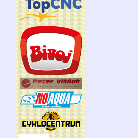
u
m
a
ě
e
é
ě
t
z