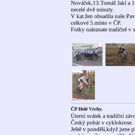
Nováček,13.Tomáš Jakl a 14
necelé dvě minuty.
V kat.žen obsadila naše Pav
celkové 5.místo v ČP.
Fotky naleznate tradičně v
ČP Holé Vrchy.
Úterní svátek a tradiční zá
Český pohár v cyklokrose.
Ještě v pondělí,když jsme p