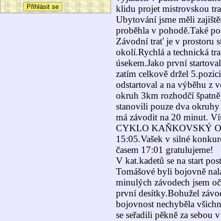
klidu projet mistrovskou tra
Ubytování jsme měli zajišt
proběhla v pohodě.Také poč
Závodní trať je v prostoru 
okolí.Rychlá a technická t
úsekem.Jako první startovali
zatím celkově držel 5.pozi
odstartoval a na výběhu z v
okruh 3km rozhodčí špatně 
stanovili pouze dva okruhy 
má závodit na 20 minut.
CYKLO KAŇKOVSKÝ Olomou
15:05.Vašek v silné konkur
časem 17:01 gratulujeme!
V kat.kadetů se na start pos
Tomášové byli bojovně nala
minulých závodech jsem oče
první desítky.Bohužel závod
bojovnost nechyběla všichn
se seřadili pěkně za sebou 