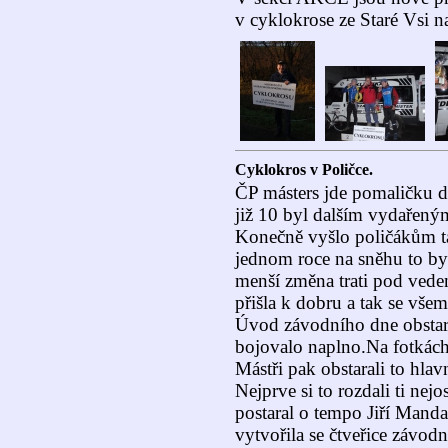
v cyklokrose ze Staré Vsi n
Cyklokros v Poličce.
ČP másters jde pomaličku do
již 10 byl dalším vydařen
Konečně vyšlo poličákům ta
jednom roce na sněhu to b
menší změna trati pod ved
přišla k dobru a tak se vše
Úvod závodního dne obstaral
bojovalo naplno.Na fotkách 
Mástři pak obstarali to hlav
Nejprve si to rozdali ti ne
postaral o tempo Jiří Manda
vytvořila se čtveřice závodn