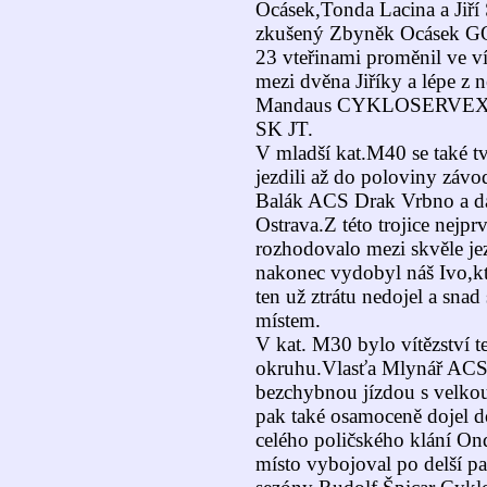
Ocásek,Tonda Lacina a Jiří
zkušený Zbyněk Ocásek G
23 vteřinami proměnil ve ví
mezi dvěna Jiříky a lépe z n
Mandaus CYKLOSERVEX D
SK JT.
V mladší kat.M40 se také tv
jezdili až do poloviny závo
Balák ACS Drak Vrbno a da
Ostrava.Z této trojice nejpr
rozhodovalo mezi skvěle jezd
nakonec vydobyl náš Ivo,kt
ten už ztrátu nedojel a snad
místem.
V kat. M30 bylo vítězství t
okruhu.Vlasťa Mlynář ACS
bezchybnou jízdou s velkou
pak také osamoceně dojel d
celého poličského klání On
místo vybojoval po delší p