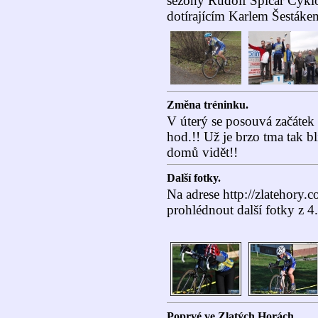
sezóny Rudolf Špicar Cyklo
dotírajícím Karlem Šestáke
Změna tréninku.
V úterý se posouvá začátek
hod.!! Už je brzo tma tak b
domů vidět!!
Další fotky.
Na adrese http://zlatehory.
prohlédnout další fotky z 
Poprvé ve Zlatých Horách.