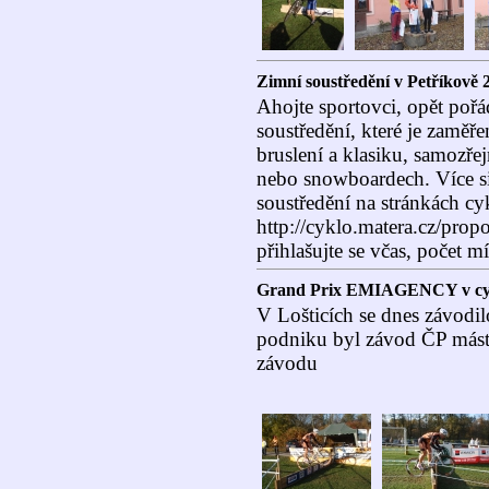
Zimní soustředění v Petříkově 
Ahojte sportovci, opět poř
soustředění, které je zaměř
bruslení a klasiku, samozřej
nebo snowboardech. Více si
soustředění na stránkách cy
http://cyklo.matera.cz/prop
přihlašujte se včas, počet m
Grand Prix EMIAGENCY v cyk
V Lošticích se dnes závodil
podniku byl závod ČP máster
závodu