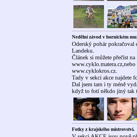
Nedělní závod v hornickém mu
Oderský pohár pokračoval 
Landeku.
Článek si můžete přečíst na
www.cyklo.matera.cz,nebo 
www.cyklokros.cz.
Tady v sekci akce najdete f
Dal jsem tam i ty méně vyda
když to fotí někdo jiný tak to
Fotky z krajského mistrovství.
V sekci AKCE jsou nově při