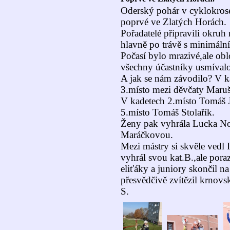
Oderský pohár v cyklokros
poprvé ve Zlatých Horách.
Pořadatelé připravili okruh
hlavně po trávě s minimáln
Počasí bylo mrazivé,ale ob
všechny účastníky usmívalo
A jak se nám závodilo? V ka
3.místo mezi děvčaty Maruš
V kadetech 2.místo Tomáš 
5.místo Tomáš Stolařík.
Ženy pak vyhrála Lucka N
Maráčkovou.
Mezi mástry si skvěle vedl
vyhrál svou kat.B.,ale pora
eliťáky a juniory skončil n
přesvědčivě zvítězil krnov
S.