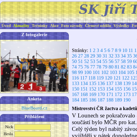
Úvod
Aktuality
Tréninky
Akce
Foto závody
Členové oddílu
Výsledky
Fo
Z fotogalerie
Stránky:
1
2
3
4
5
6
7
8
9
10
11
1
26
27
28
29
30
31
32
33
34
35
3
50
51
52
53
54
55
56
57
58
59
6
74
75
76
77
78
79
80
81
82
83
8
98
99
100
101
102
103
104
105
116
117
118
119
120
121
122
12
133
134
135
136
137
138
139
14
150
151
152
153
154
155
156
15
167
168
169
170
171
172
173
17
Anketa
184
185
186
187
188
189
190
BlueBoard.cz
Mistrovství ČR žactva a kadetů
V Lounech se pokračovalo 
Přihlášení
součástí bylo MČR pro kat.
Nick
Celý týden byl nabitý závo
Heslo
vyjížděli v pátek dopoledne,