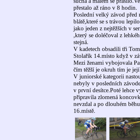
suchá a málem se prášilo.Ve
přestalo až ráno v 8 hodin.
Poslední velký závod před 
blátě,které se s trávou lepi
jako jeden z nejtěžších v ser
,který se doléčoval z lehké
stejná.
V kadetech obsadili tři To
Stolařík 14.místo když v záv
Mezi ženami vybojovala Pav
čím těžší je okruh tím je jej
V juniorské kategorii nasto
nebyly v posledních závode
v první desítce.Poté lehce 
připravila zlomená koncov
nevzdal a po dlouhém běhu 
16.místě.