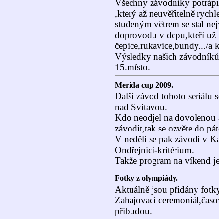
Všechny závodníky potrápil
,který až neuvěřitelně rychl
studeným větrem se stal nej
doprovodu v depu,kteří už n
čepice,rukavice,bundy.../a k
Výsledky našich závodníků:
15.místo.
Merida cup 2009.
Další závod tohoto seriálu 
nad Svitavou.
Kdo neodjel na dovolenou a
závodit,tak se ozvěte do pá
V neděli se pak závodí v K
Ondřejnicí-kritérium.
Takže program na víkend je 
Fotky z olympiády.
Aktuálně jsou přidány fot
Zahajovací ceremoniál,časovk
přibudou.