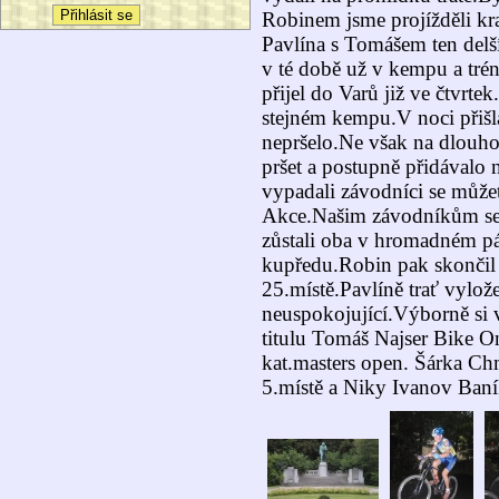
Robinem jsme projížděli kra
Pavlína s Tomášem ten delší
v té době už v kempu a tré
přijel do Varů již ve čtvrt
stejném kempu.V noci přišla
nepršelo.Ne však na dlouh
pršet a postupně přidávalo 
vypadali závodníci se můžet
Akce.Našim závodníkům se 
zůstali oba v hromadném pá
kupředu.Robin pak skončil 
25.místě.Pavlíně trať vylože
neuspokojující.Výborně si 
titulu Tomáš Najser Bike On
kat.masters open. Šárka C
5.místě a Niky Ivanov Baník