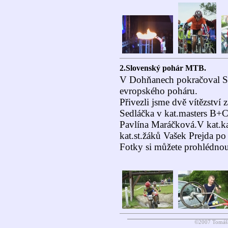
2.Slovenský pohár MTB.
V Dohňanech pokračoval S
evropského poháru.
Přivezli jsme dvě vítězství
Sedláčka v kat.masters B+
Pavlína Maráčková.V kat.ka
kat.st.žáků Vašek Prejda po
Fotky si můžete prohlédno
©2007 Tomáš