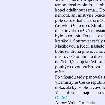
tempo dosti zvolnilo, jakob
kopci odtáhnout sama... Do
nehrotil, ani mistryně Šču
pole se roztrhal a tak si ně
časovku (že Leni?). Zhrub
defektovala, což všem ostat
bylo o co prát. Do cíle se ta
kterákoli. Spurtovat začaly
Macíkovou a Kočí, následov
bohužel druhá jmenovaná, a
mistrovského titulu a dres
dalších 0,2s dojela třetí Lu
pouhých dvou vteřin Iva Ja
místě.
Po víkendu tedy panovala s
vicemistryně České republik
dokázala být v obou závodec
Více informací najdete na 
Olešná
.
Autor: Vojta Gruchala