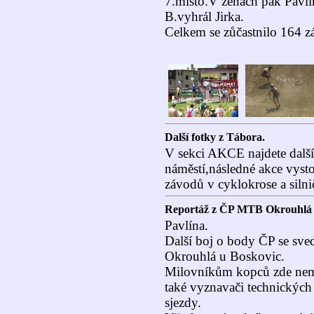
7.místo.V ženách pak Pavlí
B.vyhrál Jirka.
Celkem se zůčastnilo 164 z
Další fotky z Tábora.
V sekci AKCE najdete další
náměstí,následné akce vyst
závodů v cyklokrose a silni
Reportáž z ČP MTB Okrouhlá 
Pavlína.
Další boj o body ČP se sve
Okrouhlá u Boskovic.
Milovníkům kopců zde nemoh
také vyznavači technických
sjezdy.