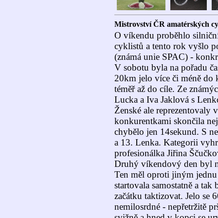
Mistrovství ČR amatérských cykl
O víkendu proběhlo silničn
cyklistů a tento rok vyšlo 
(známá unie SPAC) - konkr
V sobotu byla na pořadu č
20km jelo více či méně do k
téměř až do cíle. Ze známýc
Lucka a Iva Jaklová s Lenko
Ženské ale reprezentovaly v
konkurentkami skončila nejl
chybělo jen 14sekund. S ne
a 13. Lenka. Kategorii vyh
profesionálka Jiřina Ščučko
Druhý víkendový den byl na
Ten měl oproti jiným jednu 
startovala samostatně a tak
začátku taktizovat. Jelo se 
nemilosrdné - nepřetržitě p
svižně a hned v kopci se ur