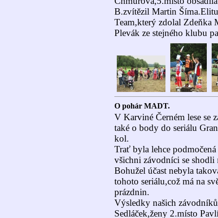
Chmurová,5.místo obsadila
B.zvítězil Martin Šíma.Eli
Team,který zdolal Zdeňka 
Plevák ze stejného klubu pa
O pohár MADT.
V Karviné Černém lese se 
také o body do seriálu Gr
kol.
Trať byla lehce podmočená
všichni závodníci se shodli
Bohužel účast nebyla takov
tohoto seriálu,což má na s
prázdnin.
Výsledky našich závodníků
Sedláček,ženy 2.místo Pavl