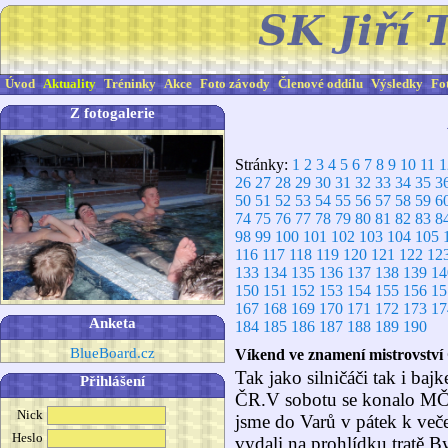
Úvod
Aktuality
Tréninky
Akce
Foto závody
Členové oddílu
Výsledky
Fo
Z fotogalerie
Stránky:
1
2
3
4
5
6
7
8
9
10
11
1
26
27
28
29
30
31
32
33
34
35
3
50
51
52
53
54
55
56
57
58
59
6
74
75
76
77
78
79
80
81
82
83
8
98
99
100
101
102
103
104
105
116
117
118
119
120
121
122
12
133
134
135
136
137
138
139
14
150
151
152
153
154
155
156
15
167
168
169
170
171
172
173
17
Anketa
184
185
186
187
188
189
190
BlueBoard.cz
Víkend ve znamení mistrovství
Tak jako silničáči tak i baj
Přihlášení
ČR.V sobotu se konalo MČ
Nick
jsme do Varů v pátek k več
Heslo
vydali na prohlídku tratě.B