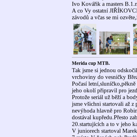
Ivo Kovářik a masters B.1.m
A co Vy ostatní JIŘÍKOVCI?
závodů a včas se mi ozvěte,ž
Merida cup MTB.
Tak jsme si jednou odskočil
vrchoviny do vesničky Bře
Počasí letní,sluníčko,pěkn
jeho okolí připravil pro je
Protože seriál už běží a bo
jsme všichni startovali až z
nevýhoda hlavně pro Robina
dostával kupředu.Přesto zab
20.startujících a to v jeho ka
V juniorech startoval Mare