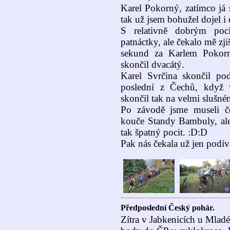
Karel Pokorný, zatímco já 
tak už jsem bohužel dojel i 
S relativně dobrým poc
patnáctky, ale čekalo mě zji
sekund za Karlem Pokorn
skončil dvacátý.
Karel Svrčina skončil p
poslední z Čechů, když 
skončil tak na velmi slušné
Po závodě jsme museli čel
kouče Standy Bambuly, a
tak špatný pocit. :D:D
Pak nás čekala už jen podí
Předposlední Český pohár.
Zítra v Jabkenicích u Mladé