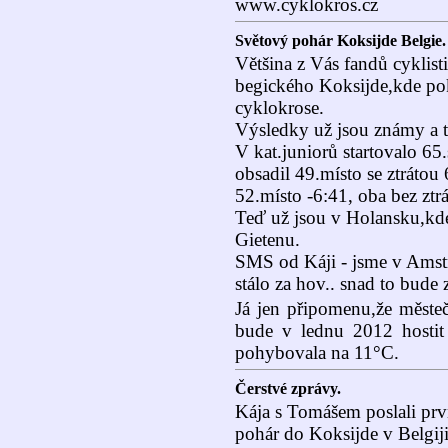
www.cyklokros.cz
Světový pohár Koksijde Belgie.
Většina z Vás fandů cyklisti
begického Koksijde,kde po
cyklokrose.
Výsledky už jsou známy a t
V kat.juniorů startovalo 65
obsadil 49.místo se ztrátou
52.místo -6:41, oba bez ztrá
Teď už jsou v Holansku,kde 
Gietenu.
SMS od Káji - jsme v Amst
stálo za hov.. snad to bude z
Já jen připomenu,že městeč
bude v lednu 2012 hostit 
pohybovala na 11°C.
Čerstvé zprávy.
Kája s Tomášem poslali prv
pohár do Koksijde v Belgiji