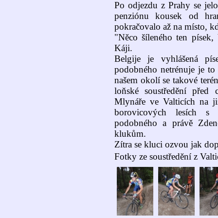
Po odjezdu z Prahy se jelo
penziónu kousek od hra
pokračovalo až na místo, kde
"Něco šíleného ten písek,
Káji.
Belgije je vyhlášená p
podobného netrénuje je to
našem okolí se takové teré
loňské soustředění před
Mlynáře ve Valticích na 
borovicových lesích s
podobného a právě Zdeně
klukům.
Zítra se kluci ozvou jak do
Fotky ze soustředění z Valti