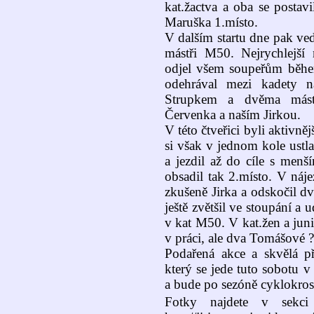
kat.žactva a oba se postavi
Maruška 1.místo.
V dalším startu dne pak vedl
mástři M50. Nejrychlejší
odjel všem soupeřům během
odehrával mezi kadety 
Strupkem a dvěma mást
Červenka a naším Jirkou.
V této čtveřici byli aktivněj
si však v jednom kole ustla
a jezdil až do cíle s menš
obsadil tak 2.místo. V náj
zkušeně Jirka a odskočil d
ještě zvětšil ve stoupání a 
v kat M50. V kat.žen a jun
v práci, ale dva Tomášové ??
Podařená akce a skvělá p
který se jede tuto sobotu 
a bude po sezóně cyklokros
Fotky najdete v sekc