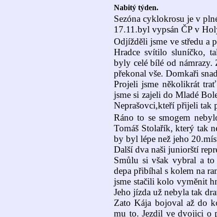
Nabitý týden.
Sezóna cyklokrosu je v pln
17.11.byl vypsán ČP v Hol
Odjížděli jsme ve středu a 
Hradce svítilo sluníčko, 
byly celé bílé od námrazy.
překonal vše. Domkaři snad
Projeli jsme několikrát trať
jsme si zajeli do Mladé Bole
Neprašovci,kteří přijeli tak
Ráno to se smogem nebylo o
Tomáš Stolařík, který tak 
by byl lépe než jeho 20.mís
Další dva naši juniorští rep
Smůlu si však vybral a t
depa přibíhal s kolem na r
jsme stačili kolo vyměnit 
Jeho jízda už nebyla tak dra
Zato Kája bojoval až do k
mu to. Jezdil ve dvojici o 