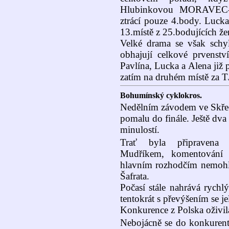
Hlubinkovou MORAV
ztrácí pouze 4.body. Lucka
13.místě z 25.bodujících že
Velké drama se však schy
obhajují celkové prvenstv
Pavlína, Lucka a Alena již
zatím na druhém místě za 
Bohumínský cyklokros.
Nedělním závodem ve Skřeč
pomalu do finále. Ještě dva 
minulostí.
Trať byla připravena
Mudříkem, komentování 
hlavním rozhodčím nemohl 
Šafrata.
Počasí stále nahrává rychl
tentokrát s převýšením se j
Konkurence z Polska oživila
Nebojácně se do konkurentů