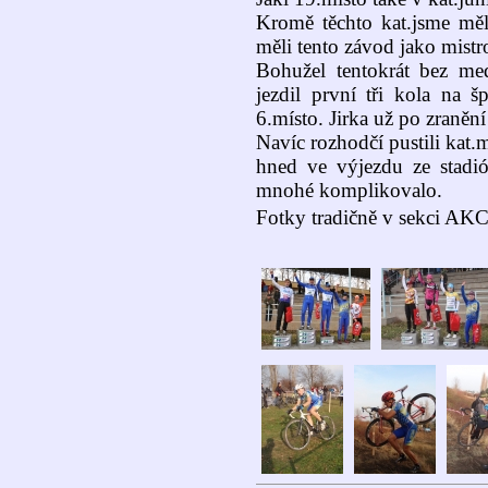
Kromě těchto kat.jsme měli
měli tento závod jako mistr
Bohužel tentokrát bez med
jezdil první tři kola na 
6.místo. Jirka už po zraněn
Navíc rozhodčí pustili kat.
hned ve výjezdu ze stadió
mnohé komplikovalo.
Fotky tradičně v sekci AKCE 