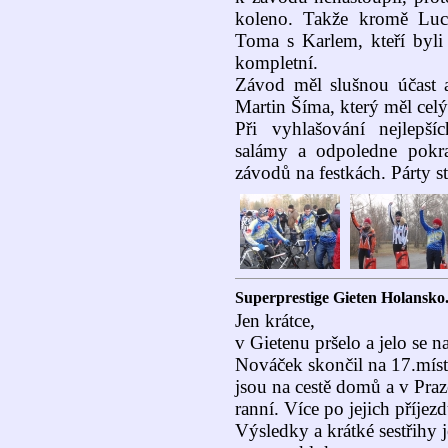
koleno. Takže kromě Luck
Toma s Karlem, kteří byli
kompletní.
Závod měl slušnou účast a
Martin Šíma, který měl cel
Při vyhlašování nejlepší
salámy a odpoledne pokr
závodů na festkách. Párty s
Superprestige Gieten Holansko
Jen krátce,
v Gietenu pršelo a jelo se n
Nováček skončil na 17.míst
jsou na cestě domů a v Pra
ranní. Více po jejich příjezd
Výsledky a krátké sestřihy j