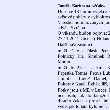
Tomáš s Karlem na svěťáky.
Dnes ve 13 hodin vyjela z 
světové poháry v cyklokros
V šestici nominovaných ju
a Kája Svrčina.
O víkendu budou bojovat 26
27.11.2011 Gieten ( Holand
Další naši zástupci
muži Elite - Dlask Petr
Polnický Jiří, Šimůnek 
Martin.
muži do 23 let - Hník Ka
Paprstka Tomáš, Petruš Lub
Junioři - Lukeš Daniel
Pokorný Karel, Řehák Jiří, 
Fotky jsou z ME v Lucce, It
nenapsali, tak doufám,že 
dlouho čekat. / prostě ji
vědět jak to tam bylo ne? /.