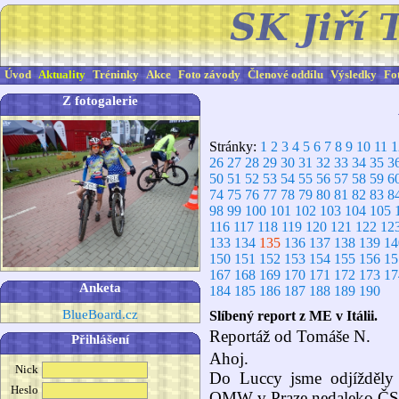
Úvod
Aktuality
Tréninky
Akce
Foto závody
Členové oddílu
Výsledky
Fo
Z fotogalerie
Stránky:
1
2
3
4
5
6
7
8
9
10
11
1
26
27
28
29
30
31
32
33
34
35
3
50
51
52
53
54
55
56
57
58
59
6
74
75
76
77
78
79
80
81
82
83
8
98
99
100
101
102
103
104
105
116
117
118
119
120
121
122
12
133
134
135
136
137
138
139
14
150
151
152
153
154
155
156
15
167
168
169
170
171
172
173
17
Anketa
184
185
186
187
188
189
190
BlueBoard.cz
Slíbený report z ME v Itálii.
Reportáž od Tomáše N.
Přihlášení
Ahoj.
Nick
Do Luccy jsme odjížděly
Heslo
OMW v Praze nedaleko ČSC