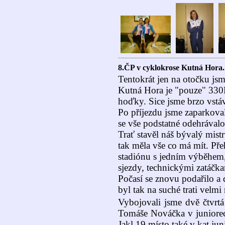
8.ČP v cyklokrose Kutná Hora.
Tentokrát jen na otočku jsme
Kutná Hora je "pouze" 330K
hoďky. Sice jsme brzo vstáva
Po příjezdu jsme zaparkova
se vše podstatné odehrávalo
Trať stavěl náš bývalý mistr
tak měla vše co má mít. Pře
stadiónu s jedním výběhem
sjezdy, technickými zatáčka
Počasí se znovu podařilo a
byl tak na suché trati velmi
Vybojovali jsme dvě čtvrtá
Tomáše Nováčka v juniorec
Jakl 19.místo také v kat.jun