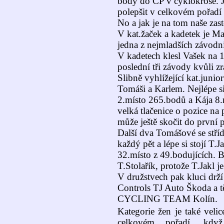
body do ČP v cyklokrose. J
polepšit v celkovém pořadí
No a jak je na tom naše zas
V kat.žaček a kadetek je M
jedna z nejmladších závodni
V kadetech klesl Vašek na 1
poslední tři závody kvůli zr
Slibně vyhlížející kat.junior
Tomáši a Karlem. Nejlépe s
2.místo 265.bodů a Kája 8.
velká tlačenice o pozice na 
může ještě skočit do první 
Další dva Tomášové se střída
každý pět a lépe si stojí T.
32.místo z 49.bodujících. B
T.Stolařík, protože T.Jakl j
V družstvech pak kluci drž
Controls TJ Auto Škoda a 
CYCLING TEAM Kolín.
Kategorie žen je také veli
celkovém pořadí, kdy