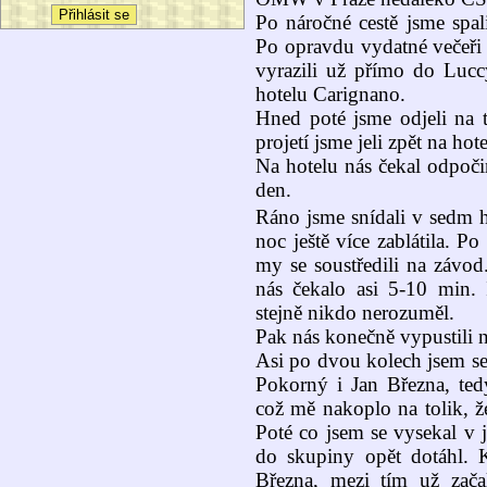
Po náročné cestě jsme spal
Po opravdu vydatné večeři 
vyrazili už přímo do Lucc
hotelu Carignano.
Hned poté jsme odjeli na t
projetí jsme jeli zpět na hot
Na hotelu nás čekal odpočin
den.
Ráno jsme snídali v sedm ho
noc ještě více zablátila. P
my se soustředili na závod.
nás čekalo asi 5-10 min.
stejně nikdo nerozuměl.
Pak nás konečně vypustili n
Asi po dvou kolech jsem se
Pokorný i Jan Března, ted
což mě nakoplo na tolik, ž
Poté co jsem se vysekal v 
do skupiny opět dotáhl. 
Března, mezi tím už zača