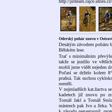
http://jiriteam.rajce.idnes.cz/
Oderský pohár znovu v Ostrav
Desátým závodem poháru b
Bělském lese.
Trať s minimálním převýše
takže se jezdilo ve větší
mohli jsme vidět nejeden dr
Počasí se drželo kolem 8
prašná. Tak suchou cyklok
neměli.
V nejmladších kat.žactva se
kadetech již znovu po zr
Tomáš Jakl a Tomáš Stola
mástrech pak Ivo a Jirka. 
k závodu nenastoupil, prot