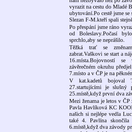
nám nezbývalo než po závo
vyrazit na cestu do Mladé B
ubytování.Po cestě jsme se 
Slezan F-M.kteří spali stejn
Po přespání jsme ráno vyraz
od Boleslavy.Počasí byl
sprchlo,aby se neprášilo.
Těžká trať se změnam
zabrat.Vaškovi se start a n
16.místa.Bojovností s
závěrečném okruhu předjel 
7.místo a v ČP je na pěkné
V kat.kadetů bojoval 
27.startujícími je slušn
25.místě,když první dva zá
Mezi ženama je letos v ČP z
Pavla Havlíková KC K
našich si nejlépe vedla Lu
také 4. Pavlína skončila
6.místě,když dva závody pr