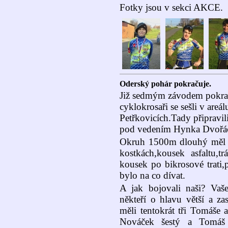
Fotky jsou v sekci AKCE.
Oderský pohár pokračuje.
Již sedmým závodem pokrač
cyklokrosaři se sešli v are
Petřkovicích.Tady připravil
pod vedením Hynka Dvořá
Okruh 1500m dlouhý měl vš
kostkách,kousek asfaltu,tr
kousek po bikrosové trati,p
bylo na co dívat.
A jak bojovali naši? Vaš
někteří o hlavu větší a za
měli tentokrát tři Tomáše 
Nováček šestý a Tomáš S