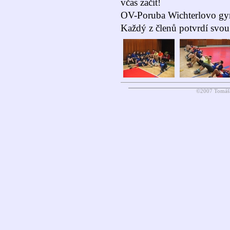
včas začít!
OV-Poruba Wichterlovo gym
Každý z členů potvrdí svou 
©2007 Tomáš