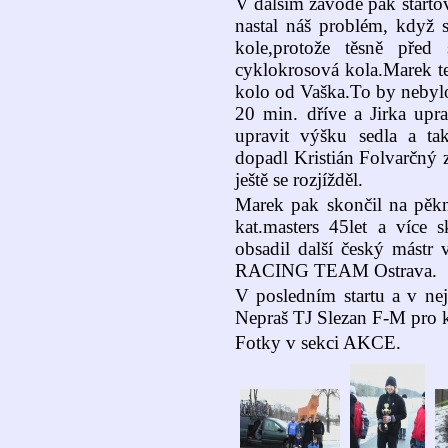
V dalším závodě pak starto
nastal náš problém, když s
kole,protože těsně před
cyklokrosová kola.Marek ted
kolo od Vaška.To by nebylo
20 min. dříve a Jirka upra
upravit výšku sedla a ta
dopadl Kristián Folvarčný z
ještě se rozjížděl.
Marek pak skončil na pěkné
kat.masters 45let a více s
obsadil další český mástr
RACING TEAM Ostrava.
V posledním startu a v nejs
Nepraš TJ Slezan F-M pro k
Fotky v sekci AKCE.