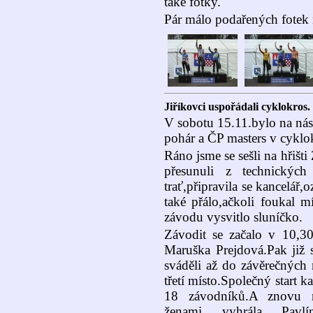
také fotky.
Pár málo podařených fotek 
Jiříkovci uspořádali cyklokros.
V sobotu 15.11.bylo na ná
pohár a ČP masters v cyklo
Ráno jsme se sešli na hřiš
přesunuli z technických
trať,připravila se kancelář,
také přálo,ačkoli foukal m
závodu vysvitlo sluníčko.
Závodit se začalo v 10,30
Maruška Prejdová.Pak již s
sváděli až do závěrečných 
třetí místo.Společný start k
18 závodníků.A znovu na
ženami vyhrála Pavl