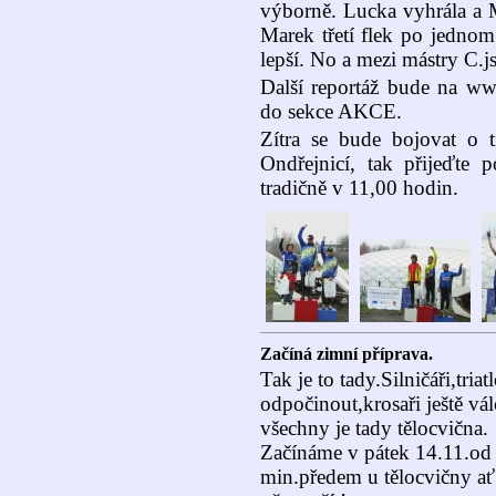
výborně. Lucka vyhrála a Mí
Marek třetí flek po jedno
lepší. No a mezi mástry C.j
Další reportáž bude na ww
do sekce AKCE.
Zítra se bude bojovat o t
Ondřejnicí, tak přijeďte 
tradičně v 11,00 hodin.
Začíná zimní příprava.
Tak je to tady.Silničáři,triatl
odpočinout,krosaři ještě vál
všechny je tady tělocvična.
Začínáme v pátek 14.11.od
min.předem u tělocvičny ať