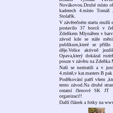
Novákovou.Druhé místo obsa
kadetech 4.místo Tomáš 
Stolařík.
V závěrečném startu mužů el
postavilo 37 borců v če
Zdeňkem Mlynářem v barv
závod kde se stále měni
publikum,které se přišlo
děje.Velice aktivně jez
Opava,který dokázal roztr
pouze v závěru na Zdeňka M
Naši se neztratili a v ju
4.místě,v kat.masters B pak
Poděkování patří všem ,kteř
tento závod.Na druhé stran
ostatní členové SK JT 
organizaci!!
Další článek a fotky na ww