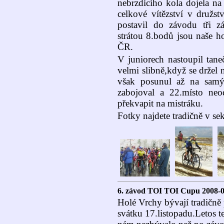
nebrzdícího kola dojela na
celkové vítězství v druž
postavil do závodu tři 
strátou 8.bodů jsou naše h
ČR.
V juniorech nastoupil tane
velmi slibně,když se držel
však posunul až na samý
zabojoval a 22.místo ne
překvapit na mistráku.
Fotky najdete tradičně v s
6. závod TOI TOI Cupu 2008-0
Holé Vrchy bývají tradičně
svátku 17.listopadu.Letos t