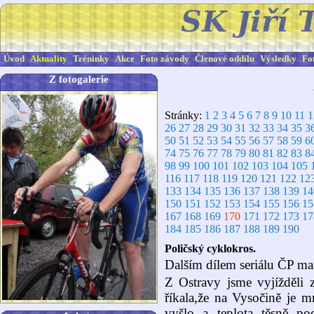
Úvod
Aktuality
Tréninky
Akce
Foto závody
Členové oddílu
Výsledky
Fo
Z fotogalerie
Stránky:
1
2
3
4
5
6
7
8
9
10
11
1
26
27
28
29
30
31
32
33
34
35
3
50
51
52
53
54
55
56
57
58
59
6
74
75
76
77
78
79
80
81
82
83
8
98
99
100
101
102
103
104
105
116
117
118
119
120
121
122
12
133
134
135
136
137
138
139
14
150
151
152
153
154
155
156
15
167
168
169
170
171
172
173
17
184
185
186
187
188
189
190
Poličský cyklokros.
Dalším dílem seriálu ČP mas
Z Ostravy jsme vyjížděli 
říkala,že na Vysočině je m
vyšlo a teplota těsně p