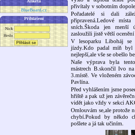
Anketa
přivítaly v sobotním dopole
BlueBoard.cz
Pořadatelé si dali zá
Přihlášení
připravená.Ledové místa
sních.Škoda jen menší ú
Nick
zasloužili jistě větší ocenění 
Heslo
V lesoparku Liboháj se 
jízdy.Kdo padal míň byl 
nejlepší,ale vše se obešlo be
Naše výprava byla tento
mástrech B.skončil Ivo na 
3.místě. Ve vloženém závod
Pavlína.
Před vyhlášením jsme posed
hřiště a pak už jen závěreč
vidět jako vždy v sekci A
Omlouvám se,ale protože ne
chybí.Pokud by někdo cht
pošlete a já tak učiním.