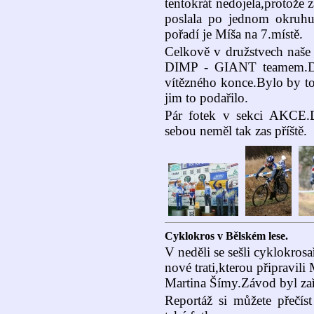
tentokrát nedojela,protože za
poslala po jednom okruh
pořadí je Míša na 7.místě.
Celkově v družstvech naše
DIMP - GIANT teamem.Drž
vítězného konce.Bylo by to
jim to podařilo.
Pár fotek v sekci AKCE.D
sebou neměl tak zas příště.
Cyklokros v Bělském lese.
V neděli se sešli cyklokrosa
nové trati,kterou připravi
Martina Šímy.Závod byl za
Reportáž si můžete přečís