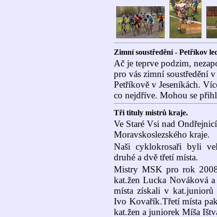
Zimní soustředění - Petříkov l
Ač je teprve podzim, nezap
pro vás zimní soustředění 
Petříkově v Jeseníkách. Víc
co nejdříve. Mohou se přihl
Tři tituly mistrů kraje.
Ve Staré Vsi nad Ondřejnicí
Moravskoslezského kraje.
Naši cyklokrosaři byli vel
druhé a dvě třetí místa.
Mistry MSK pro rok 2008 s
kat.žen Lucka Nováková a v
místa získali v kat.junior
Ivo Kovařík.Třetí místa pak
kat.žen a juniorek Míša Išt