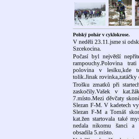
Polský pohár v cyklokrose.
V neděli 23.11.jsme si ods
Szcekocina.
Počasí byl největší nepřít
rampouchy.Polovina trat
polovina v lesíku,kde t
tolik.Jinak rovinka,zatáčky
Trošku zmatků při startec
zaskočily.Vašek v kat.ž
7.místo.Mezi děvčaty skon
Slezan F-M. V kadetech vy
Slezan F-M a Tomáš skonči
kat.žen startovala také m
nedala nikomu šanci a s
obsadila 5.místo.