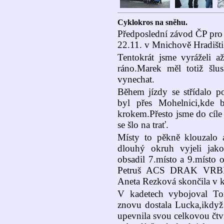
Cyklokros na sněhu.
Předposlední závod ČP pro k
22.11. v Mnichově Hradišti
Tentokrát jsme vyráželi 
ráno.Marek měl totiž šlu
vynechat.
Během jízdy se střídalo po
byl přes Mohelnici,kde b
krokem.Přesto jsme do cíle 
se šlo na trať.
Místy to pěkně klouzalo 
dlouhý okruh vyjeli jak
obsadil 7.místo a 9.místo 
Petruš ACS DRAK VRBNO.
Aneta Rezková skončila v k
V kadetech vybojoval To
znovu dostala Lucka,ikdyž
upevnila svou celkovou čtv