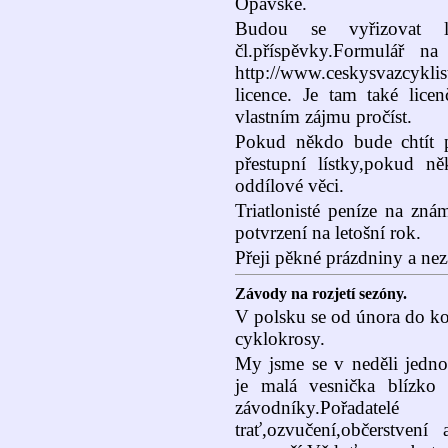
Opavské.
Budou se vyřizovat l
čl.příspěvky.Formulář na
http://www.ceskysvazcykl
licence. Je tam také lice
vlastním zájmu pročíst.
Pokud někdo bude chtít p
přestupní lístky,pokud ně
oddílové věci.
Triatlonisté peníze na zná
potvrzení na letošní rok.
Přeji pěkné prázdniny a nez
Závody na rozjetí sezóny.
V polsku se od února do ko
cyklokrosy.
My jsme se v neděli jedno
je malá vesnička blízko
závodníky.Pořadat
trať,ozvučení,občerstven