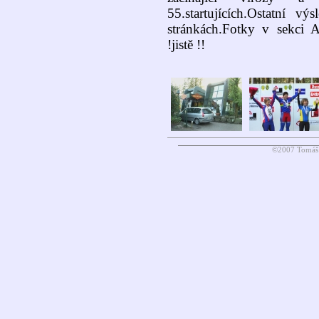
55.startujících.Ostatní v
stránkách.Fotky v sekci A
!jistě !!
©2007 Tomáš