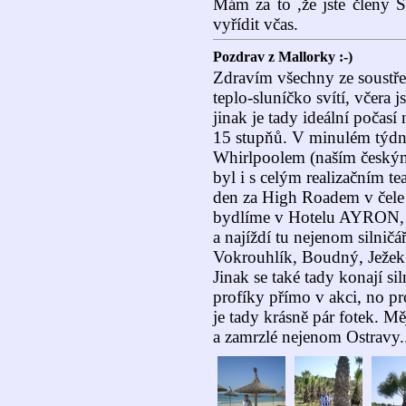
Mám za to ,že jste členy S
vyřídit včas.
Pozdrav z Mallorky :-)
Zdravím všechny ze soustřed
teplo-sluníčko svítí, včera 
jinak je tady ideální počasí
15 stupňů. V minulém týdn
Whirlpoolem (naším českým
byl i s celým realizačním t
den za High Roadem v čele
bydlíme v Hotelu AYRON, k
a najíždí tu nejenom silničář
Vokrouhlík, Boudný, Ježek
Jinak se také tady konají si
profíky přímo v akci, no pro
je tady krásně pár fotek. M
a zamrzlé nejenom Ostravy..