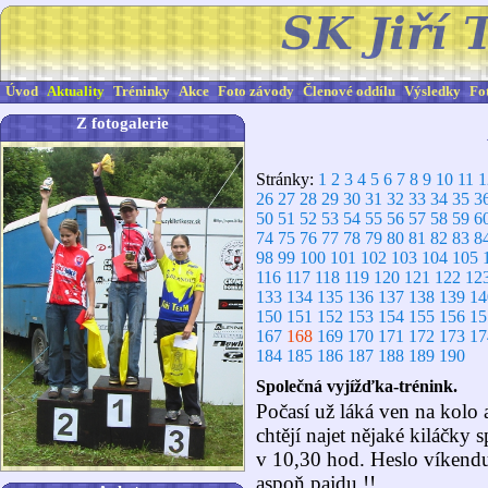
Úvod
Aktuality
Tréninky
Akce
Foto závody
Členové oddílu
Výsledky
Fo
Z fotogalerie
Stránky:
1
2
3
4
5
6
7
8
9
10
11
1
26
27
28
29
30
31
32
33
34
35
3
50
51
52
53
54
55
56
57
58
59
6
74
75
76
77
78
79
80
81
82
83
8
98
99
100
101
102
103
104
105
116
117
118
119
120
121
122
12
133
134
135
136
137
138
139
14
150
151
152
153
154
155
156
15
167
168
169
170
171
172
173
17
184
185
186
187
188
189
190
Společná vyjížďka-trénink.
Počasí už láká ven na kolo a
chtějí najet nějaké kiláčky 
v 10,30 hod. Heslo víkendu
aspoň pajdu !!