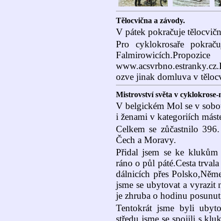
Tělocvična a závody.
V pátek pokračuje tělocvičn
Pro cyklokrosaře pokrač
Falmirowicích.
www.acsvrbno.estranky.cz.
ozve jinak domluva v těloc
Mistrovství světa v cyklokrose-
V belgickém Mol se v sobot
i ženami v kategoriích máste
Celkem se zůčastnilo 396. 
Čech a Moravy.
Přidal jsem se ke klukům 
ráno o půl páté.Cesta trval
dálnicích přes Polsko,Něme
jsme se ubytovat a vyrazit
je zhruba o hodinu posunut
Tentokrát jsme byli uby
středu jsme se spojili s kl