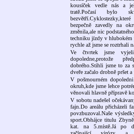
kousíček vedle nás a je
tratě.Počasí bylo 
bezvětří.Cyklostezky,kt
bezpečně zavedly na okru
změnila,ale nic podstatnéh
techniku jízdy v hlubokém p
rychle až jsme se roztrhali 
Ve čtvrtek jsme vyje
dopoledne,protože př
dobrého.Stihli jsme to za 
dveře začalo drobně pršet a 
V pošmourném dopoledni 
okruh,kde jsme lehce potré
věnovali hlavně přípravě ko
V sobotu nadešel očekávan
fajn.Do areálu přicházeli 
povzbuzoval.Naše výsledky
sport.Obhájce titulu Zbyn
kat. na 5.místě.Já po d
začínající virózy 