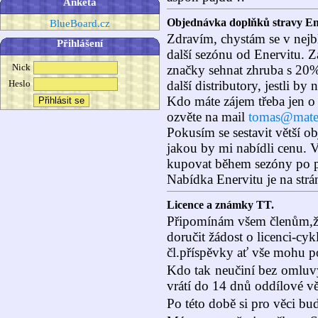
Anketa
Objednávka doplňků stravy En
BlueBoard.cz
Zdravím, chystám se v nejbli
Přihlášení
další sezónu od Enervitu. 
Nick
značky sehnat zhruba s 20% 
další distributory, jestli by 
Heslo
Kdo máte zájem třeba jen o
ozvěte na mail
tomas@mate
Pokusím se sestavit větší o
jakou by mi nabídli cenu. V
kupovat během sezóny po p
Nabídka Enervitu je na str
Licence a známky TT.
Připomínám všem členům,ž
doručit žádost o licenci-cyk
čl.příspěvky ať vše mohu p
Kdo tak neučiní bez omluvy
vrátí do 14 dnů oddílové vě
Po této době si pro věci 