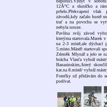
neporučí.Vždyť v sobotu 
12Â°C a sluníčko a rán
pršelo.Překvapení však 
závodů,kdy začalo hustě sn
trať a na povrchu se vyt
nebyla nouze.
Pavlína svůj závod vyhr
kterýma startovala.Marek v 
na 2-3 místě,ale dýchací
5.místo.Mástři startovali sp
Zdeněk Mlynář a jelo se na
brácha Vlasťa vyhrál mást
Banasinskim,/který skon
kat.na 8.místě/ vyhrál mást
Fotečky už přidávám do s
podívat.