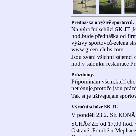
Přednáška o výživě sportovců.
Na výroční schůzi SK JT ,k
hod.bude přednáška od fi
výživy sportovců-zelená st
www.green-clubs.com
Jsou zváni všichni zájemci 
hod.v salónku restaurace P
Prázdniny.
Připomínám všem,kteří chod
netrénuje,protože jsou práz
Tak si je užívejte,ale sport
Výroční schůze SK JT.
V pondělí 23.2. SE KON
SCHÅ®ZE od 17,00 hod. v 
Ostravě -Porubě u Mephace