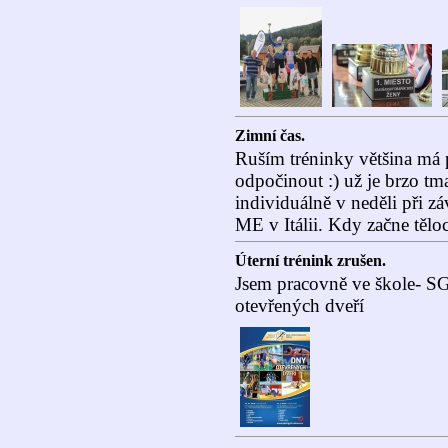
Zimní čas.
Ruším tréninky většina má p
odpočinout :) už je brzo t
individuálně v neděli při zá
ME v Itálii. Kdy začne těl
Úterní trénink zrušen.
Jsem pracovně ve škole- SG
otevřených dveří