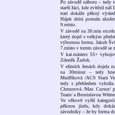
Po závodě náboru – tedy tě
starší žáci, kde zvítězil náš
trati dokáže pěkný výsle
Hájek sbírá pomalu zkušeno
9.místo.
V závodě na 30.min excelo
který dojel s velkým předs
výbornou formu. Jakub Švid
7.místo v tomto závodě se 
V kat.másters 55+ vybojova
Zdeněk Žarlok.
V elitních ženách dojela 
na 30minut – tedy hn
Mudříková /ACS Stará Ves
tedy s přehledem vyhrála.
Chmurová /Max Cursor/ p
Team/ a Bronislavou Wittn
Ve věkově vyšší kategori
pěknou jízdu, kdy dokáz
závodníky – že by forma do