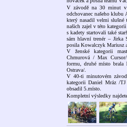
nováček a posila teamu Vác
V závodě na 30 minut v k
odchovanec našeho klubu A
který nasadil velmi slušné
našich zajel v této kategor
s kadety startovali také sta
sám hlavní trenér – Jirka 
posila Kowalczyk Mariusz a
V ženské kategorii mast
Chmurová / Max Cursor/ a
formu, druhé místo brala
Ostrava/.
V 40-ti minutovém závod
kategorii Daniel Mráz /T
obsadil 5.místo.
Kompletní výsledky najdet