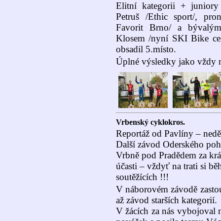
Elitní kategorii + juniory
Petruš /Ethic sport/, p
Favorit Brno/ a bývalý
Klosem /nyní SKI Bike ce
obsadil 5.místo.
Úplné výsledky jako vždy na
Vrbenský cyklokros.
Reportáž od Pavlíny – nedě
Další závod Oderského pohá
Vrbně pod Pradědem za krás
účasti – vždyť na trati si 
soutěžících !!!
V náborovém závodě zastou
až závod starších kategorií.
V žácích za nás vybojoval n