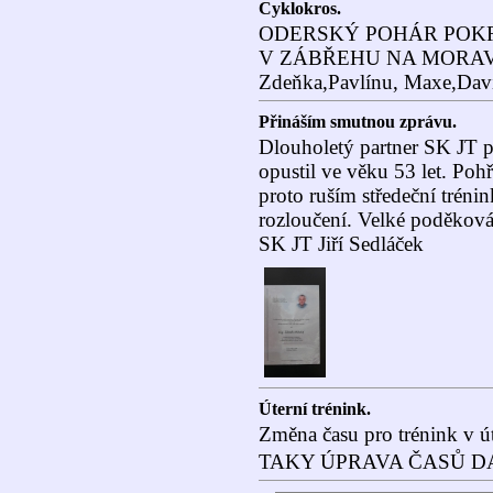
Cyklokros.
ODERSKÝ POHÁR POK
V ZÁBŘEHU NA MORAVĚ. O
Zdeňka,Pavlínu, Maxe,Davi
Přináším smutnou zprávu.
Dlouholetý partner SK JT 
opustil ve věku 53 let. Poh
proto ruším středeční tréni
rozloučení. Velké poděkov
SK JT Jiří Sedláček
Úterní trénink.
Změna času pro trénink v út
TAKY ÚPRAVA ČASŮ DA