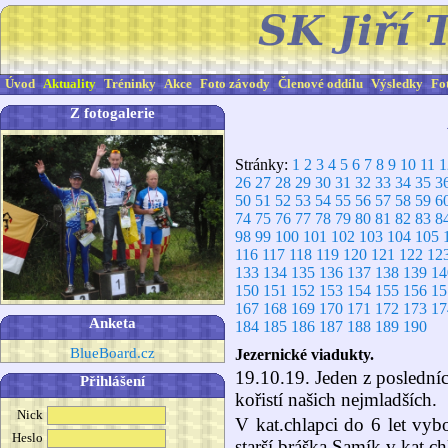
Úvod
Aktuality
Tréninky
Akce
Foto závody
Členové oddílu
Výsledky
Fo
Z fotogalerie
Stránky:
1
2
3
4
5
6
7
8
9
10
11
1
26
27
28
29
30
31
32
33
34
35
3
50
51
52
53
54
55
56
57
58
59
6
74
75
76
77
78
79
80
81
82
83
8
98
99
100
101
102
103
104
105
116
117
118
119
120
121
122
12
133
134
135
136
137
138
139
14
150
151
152
153
154
155
156
15
167
168
169
170
171
172
173
17
Anketa
184
185
186
187
188
189
190
BlueBoard.cz
Jezernické viadukty.
19.10.19. Jeden z poslední
Přihlášení
kořistí našich nejmladších.
Nick
V kat.chlapci do 6 let vy
Heslo
starší bráška Samík v kat.chl