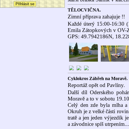
TĚLOCVIČNA.
Zimní příprava zahajuje !!
Každé úterý 15:00-16:30 
Emila Zátopkových v OV-Z
GPS: 49.7942186N, 18.2
Cyklokros Zábřeh na Moravě.
Reportáž opět od Pavlíny.
Další díl Oderského pohár
Moravě a to v sobotu 19.1
Celý den zde byla mlha a 
Okruh je z velké části rovi
tratě a jen jeden výjezdík 
a závodnice spíš utrpením...