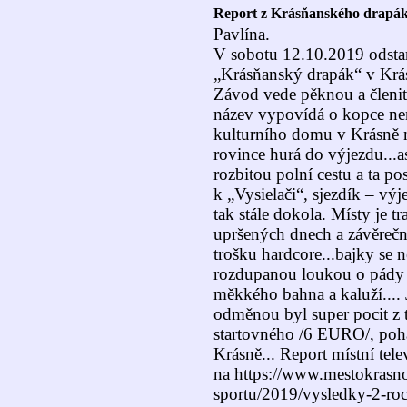
Report z Krásňanského drapák
Pavlína.
V sobotu 12.10.2019 odsta
„Krásňanský drapák“ v Krá
Závod vede pěknou a členi
název vypovídá o kopce nen
kulturního domu v Krásně 
rovince hurá do výjezdu...as
rozbitou polní cestu a ta p
k „Vysielači“, sjezdík – výj
tak stále dokola. Místy je 
upršených dnech a závěrečný
trošku hardcore...bajky se 
rozdupanou loukou o pády n
měkkého bahna a kaluží....
odměnou byl super pocit z 
startovného /6 EURO/, pohár
Krásně...
Report místní tele
na https://www.mestokrasn
sportu/2019/vysledky-2-ro