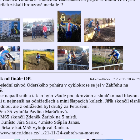
riích získali bronzové medajle !!
k od finále OP.
Jirka Sedláček 7.2.2025 10:42:3
slední závod Oderského poháru v cyklokrose se jel v Zábřehu na
ě.
oc napadl sníh a tak to bylo všude pocukrováno a sluníčko nad hlavou.
li ti nejmenší na odrážedlech a mini šlapacích kolech. Jiřík skončil těsně
dnou, ale z odrážedel byl druhý za Petrušem.
žen 35 vyhrála Pavlína Maráčková.
 M65 skončil Zdeněk Žarlok na 5.místě.
 3.místo Jára Šarik, 4.místo Štěpán Janas.
 Jirka v kat.M55 vybojoval 3.místo.
//www.rajce.idnes.cz/.../21-11-24-zabreh-na-morave...