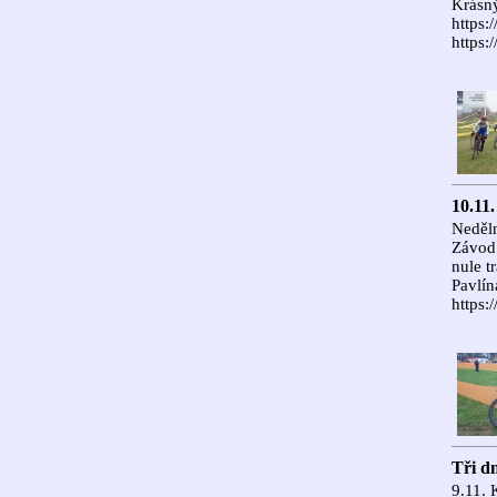
Krásný
https:
https
10.11.
Neděl
Závod 
nule t
Pavlín
https:
Tři d
9.11. 