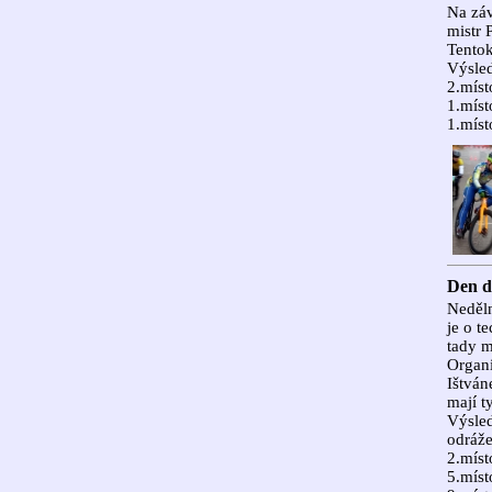
Na zá
mistr 
Tentok
Výsle
2.míst
1.míst
1.míst
Den d
Neděln
je o t
tady 
Organi
Ištvá
mají t
Výsle
odráže
2.míst
5.míst