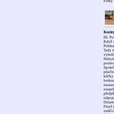
Fotky 
Kozie
III. P
Když s
Polsku
Tady t
vyhrál
Nebylo
protiv
Společ
písečn
kličky
brnknu
nasaze
soupeř
předjí
odpoj
Dziam
Finyš 
zatáčc