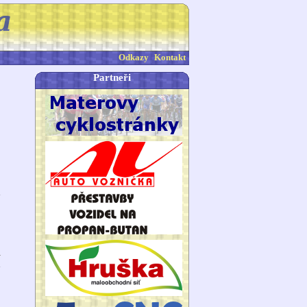
Odkazy
Kontakt
Partneři
7
7