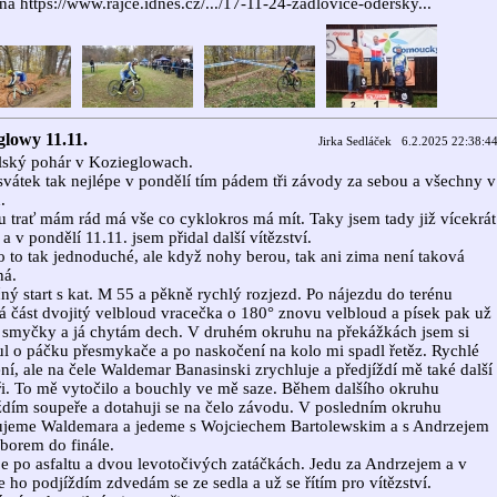
na https://www.rajce.idnes.cz/.../17-11-24-zadlovice-odersky...
glowy 11.11.
Jirka Sedláček 6.2.2025 22:38:4
olský pohár v Kozieglowach.
vátek tak nejlépe v pondělí tím pádem tři závody za sebou a všechny v
.
u trať mám rád má vše co cyklokros má mít. Taky jsem tady již vícekrát
 a v pondělí 11.11. jsem přidal další vítězství.
 to tak jednoduché, ale když nohy berou, tak ani zima není taková
ná.
ný start s kat. M 55 a pěkně rychlý rozjezd. Po nájezdu do terénu
á část dvojitý velbloud vracečka o 180° znovu velbloud a písek pak už
 smyčky a já chytám dech. V druhém okruhu na překážkách jsem si
l o páčku přesmykače a po naskočení na kolo mi spadl řetěz. Rychlé
ní, ale na čele Waldemar Banasinski zrychluje a předjíždí mě také další
i. To mě vytočilo a bouchly ve mě saze. Během dalšího okruhu
ždím soupeře a dotahuji se na čelo závodu. V posledním okruhu
ujeme Waldemara a jedeme s Wojciechem Bartolewskim a s Andrzejem
borem do finále.
je po asfaltu a dvou levotočivých zatáčkách. Jedu za Andrzejem a v
e ho podjíždím zdvedám se ze sedla a už se řítím pro vítězství.