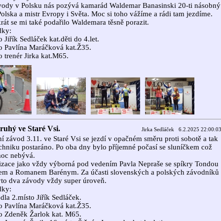
vody v Polsku nás pozývá kamarád Waldemar Banasinski 20-ti násobný
Polska a mistr Evropy i Světa. Moc si toho vážíme a rádi tam jezdíme.
rát se mi také podařilo Waldemara těsně porazit.
dky:
o Jiřík Sedláček kat.děti do 4.let.
o Pavlína Maráčková kat.Ž35.
o trenér Jirka kat.M65.
ruhý ve Staré Vsi.
Jirka Sedláček 6.2.2025 22:00:0
í závod 3.11. ve Staré Vsi se jezdí v opačném směru proti sobotě a tak
echniku postaráno. Po oba dny bylo příjemné počasí se sluníčkem což
moc nebývá.
zace jako vždy výborná pod vedením Pavla Nepraše se spíkry Tondou
nem a Romanem Barénym. Za účasti slovenských a polských závodníků
yto dva závody vždy super úroveň.
dky:
dla 2.místo Jiřík Sedláček.
o Pavlína Maráčková kat.Ž35.
o Zdeněk Žarlok kat. M65.