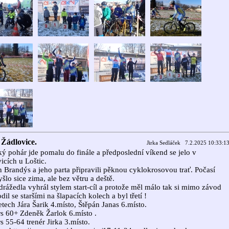
 Žádlovice.
Jirka Sedláček 7.2.2025 10:33:1
ý pohár jde pomalu do finále a předposlední víkend se jelo v
icích u Loštic.
Brandýs a jeho parta připravili pěknou cyklokrosovou trať. Počasí
yšlo sice zima, ale bez větru a deště.
odrážedla vyhrál stylem start-cíl a protože měl málo tak si mimo závod
dil se staršími na šlapacích kolech a byl třetí !
tech Jára Šarik 4.místo, Štěpán Janas 6.místo.
s 60+ Zdeněk Žarlok 6.místo .
s 55-64 trenér Jirka 3.místo.