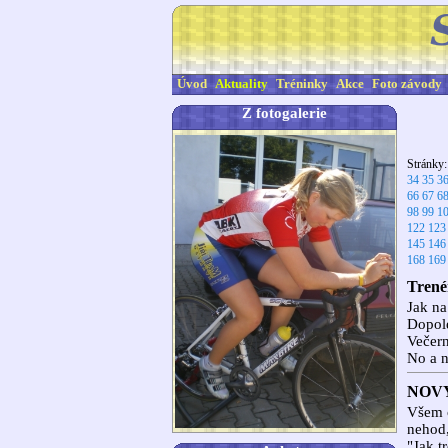
Úvod
Aktuality
Tréninky
Akce
Foto závody
Z fotogalerie
Stránky
34
35
3
66
67
6
98
99
1
122
123
145
146
168
169
Trenér
Jak na
Dopol
Večern
No a n
NOVÝ
Všem č
nehod,
"Jak tr