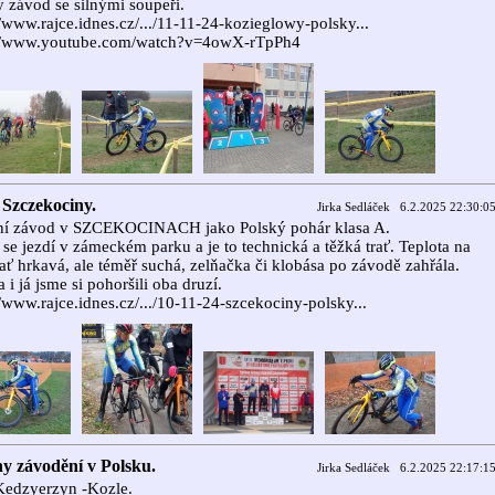
 závod se silnými soupeři.
//www.rajce.idnes.cz/.../11-11-24-kozieglowy-polsky...
://www.youtube.com/watch?v=4owX-rTpPh4
 Szczekociny.
Jirka Sedláček 6.2.2025 22:30:0
ní závod v SZCEKOCINACH jako Polský pohár klasa A.
se jezdí v zámeckém parku a je to technická a těžká trať. Teplota na
rať hrkavá, ale téměř suchá, zelňačka či klobása po závodě zahřála.
a i já jsme si pohoršili oba druzí.
//www.rajce.idnes.cz/.../10-11-24-szcekociny-polsky...
ny závodění v Polsku.
Jirka Sedláček 6.2.2025 22:17:1
Kedzyerzyn -Kozle.