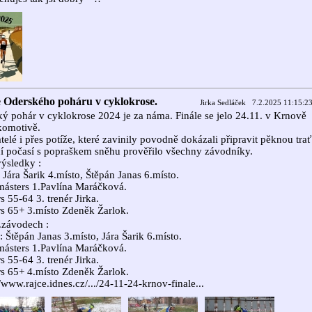
e Oderského poháru v cyklokrose.
Jirka Sedláček 7.2.2025 11:15:2
ý pohár v cyklokrose 2024 je za náma. Finále se jelo 24.11. v Krnově
komotivě.
telé i přes potíže, které zavinily povodně dokázali připravit pěknou trať
í počasí s popraškem sněhu prověřilo všechny závodníky.
ýsledky :
 Jára Šarik 4.místo, Štěpán Janas 6.místo.
ásters 1.Pavlína Maráčková.
s 55-64 3. trenér Jirka.
s 65+ 3.místo Zdeněk Žarlok.
.závodech :
: Štěpán Janas 3.místo, Jára Šarik 6.místo.
ásters 1.Pavlína Maráčková.
s 55-64 3. trenér Jirka.
s 65+ 4.místo Zdeněk Žarlok.
//www.rajce.idnes.cz/.../24-11-24-krnov-finale...