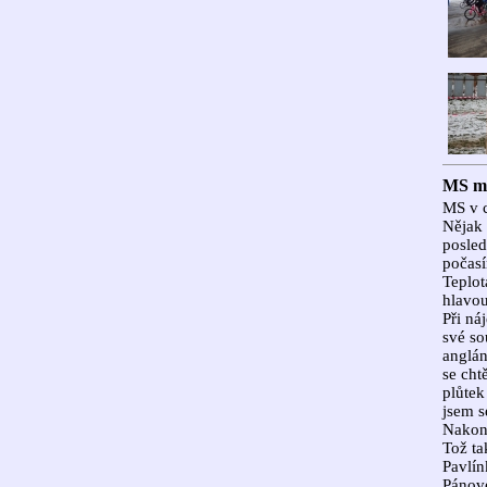
MS má
MS v c
Nějak 
posled
počas
Teplot
hlavou
Při ná
své so
anglán
se cht
plůtek
jsem s
Nakone
Tož ta
Pavlín
Pánové