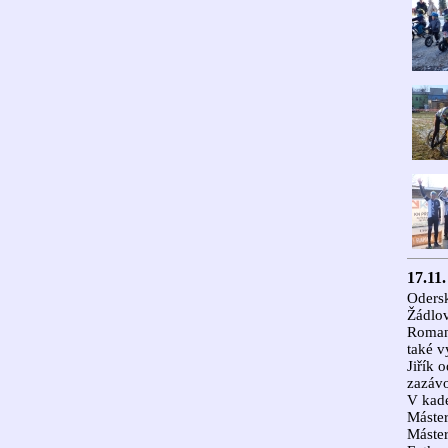
17.11.
Odersk
Žádlov
Roman 
také v
Jiřík 
zazávo
V kade
Máster
Máster