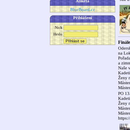
Anketa
BlueBoard.cz
Přihlášení
Nick
Heslo
Finál
Odersk
na Lo
Pořada
a zimn
Naše v
Kadeti
Ženy m
Máster
Máster
PO 13
Kadeti
Ženy m
Máster
Máster
https: