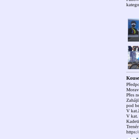
katego
Kouse
Předpo
Morav
Přes n
Zaháji
pod be
V kat.
V kat.
Kadeti
Trenér
https: