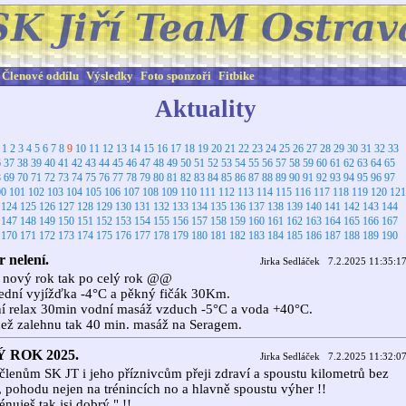
Členové oddílu
Výsledky
Foto sponzoři
Fitbike
Aktuality
:
1
2
3
4
5
6
7
8
9
10
11
12
13
14
15
16
17
18
19
20
21
22
23
24
25
26
27
28
29
30
31
32
33
6
37
38
39
40
41
42
43
44
45
46
47
48
49
50
51
52
53
54
55
56
57
58
59
60
61
62
63
64
65
8
69
70
71
72
73
74
75
76
77
78
79
80
81
82
83
84
85
86
87
88
89
90
91
92
93
94
95
96
97
00
101
102
103
104
105
106
107
108
109
110
111
112
113
114
115
116
117
118
119
120
121
124
125
126
127
128
129
130
131
132
133
134
135
136
137
138
139
140
141
142
143
144
147
148
149
150
151
152
153
154
155
156
157
158
159
160
161
162
163
164
165
166
167
170
171
172
173
174
175
176
177
178
179
180
181
182
183
184
185
186
187
188
189
190
 nelení.
Jirka Sedláček 7.2.2025 11:35:1
 nový rok tak po celý rok @@
ední vyjížďka -4°C a pěkný fičák 30Km.
í relax 30min vodní masáž vzduch -5°C a voda +40°C.
ež zalehnu tak 40 min. masáž na Seragem.
 ROK 2025.
Jirka Sedláček 7.2.2025 11:32:0
lenům SK JT i jeho příznivcům přeji zdraví a spoustu kilometrů bez
 pohodu nejen na trénincích no a hlavně spoustu výher !!
énuješ tak jsi dobrý " !!