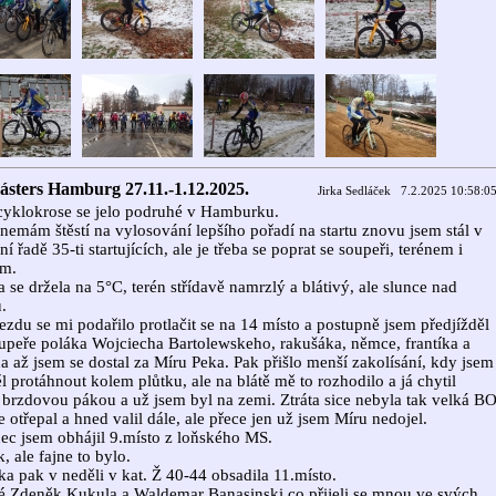
sters Hamburg 27.11.-1.12.2025.
Jirka Sedláček 7.2.2025 10:58:0
yklokrose se jelo podruhé v Hamburku.
nemám štěstí na vylosování lepšího pořadí na startu znovu jsem stál v
ní řadě 35-ti startujících, ale je třeba se poprat se soupeři, terénem i
ím.
a se držela na 5°C, terén střídavě namrzlý a blátivý, ale slunce nad
.
jezdu se mi podařilo protlačit se na 14 místo a postupně jsem předjížděl
upeře poláka Wojciecha Bartolewskeho, rakušáka, němce, frantíka a
a až jsem se dostal za Míru Peka. Pak přišlo menší zakolísání, kdy jsem
ěl protáhnout kolem plůtku, ale na blátě mě to rozhodilo a já chytil
 brzdovou pákou a už jsem byl na zemi. Ztráta sice nebyla tak velká B
e otřepal a hned valil dále, ale přece jen už jsem Míru nedojel.
c jsem obhájil 9.místo z loňského MS.
k, ale fajne to bylo.
ka pak v neděli v kat. Ž 40-44 obsadila 11.místo.
 Zdeněk Kukula a Waldemar Banasinski co přijeli se mnou ve svých