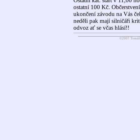
Ostatní kat. start v 11,00 h
ostatní 100 Kč. Občerstvení
ukončení závodu na Vás ček
neděli pak mají silničáři k
odvoz ať se včas hlásí!!
©2007 Tomáš