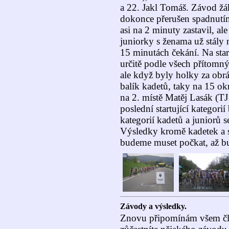
a 22. Jakl Tomáš. Závod žák
dokonce přerušen spadnutí
asi na 2 minuty zastavil, al
juniorky s ženama už stály n
15 minutách čekání. Na start
určitě podle všech přítomný
ale když byly holky za obrá
balík kadetů, taky na 15 ok
na 2. místě Matěj Lasák (T
poslední startující kategori
kategorií kadetů a juniorů 
Výsledky kromě kadetek a s
budeme muset počkat, až b
Závody a výsledky.
Znovu připomínám všem č