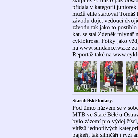
skupině. 4. místo pak obsad
přidala v kategorii juniorek
mužů elite startoval Tomáš 
závodu dojet vedoucí dvoji
závodu tak jako to postihlo
kat. se stal Zdeněk mlynář 
cyklokrose. Fotky jako vž
na www.sundance.wz.cz za c
Reportáž také na www.cykl
Starobělské kotáry.
Pod tímto názvem se v sobo
MTB ve Staré Bělé u Ostra
bylo zázemí pro výdej čísel,
vítězů jednotlivých kategorií
bajkeři, tak silničáři i ryzí