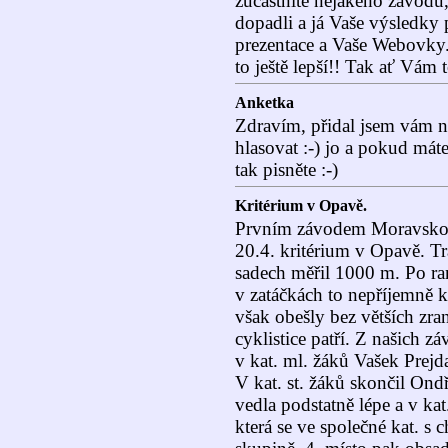
zůčastníte nějakého závodu, 
dopadli a já Vaše výsledky 
prezentace a Vaše Webovky
to ještě lepší!! Tak ať Vám t
Anketka
Zdravím, přidal jsem vám n
hlasovat :-) jo a pokud mát
tak pisněte :-)
Kritérium v Opavě.
Prvním závodem Moravskos
20.4. kritérium v Opavě. T
sadech měřil 1000 m. Po ra
v zatáčkách to nepříjemně 
však obešly bez větších zraně
cyklistice patří. Z našich zá
v kat. ml. žáků Vašek Prejd
V kat. st. žáků skončil Ond
vedla podstatně lépe a v kat
která se ve společné kat. s 