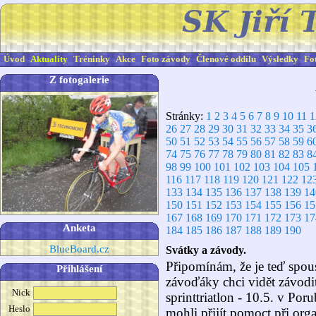
Úvod
Aktuality
Tréninky
Akce
Foto závody
Členové oddílu
Výsledky
Fo
Z fotogalerie
Stránky:
1
2
3
4
5
6
7
8
9
10
11
1
26
27
28
29
30
31
32
33
34
35
3
50
51
52
53
54
55
56
57
58
59
6
74
75
76
77
78
79
80
81
82
83
8
98
99
100
101
102
103
104
105
116
117
118
119
120
121
122
12
133
134
135
136
137
138
139
14
150
151
152
153
154
155
156
15
167
168
169
170
171
172
173
17
Anketa
184
185
186
187
188
189
190
BlueBoard.cz
Svátky a závody.
Připomínám, že je teď spou
Přihlášení
závoďáky chci vidět závodit
Nick
sprinttriatlon - 10.5. v Porub
Heslo
mohli přijít pomoct při org