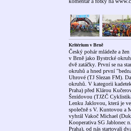
komentář a fotky na www.c
Kritérium v Brně
Český pohár mládeže a žen se
v Brně jako Bystrcké okru
dvě zatáčky. První se na sta
okruhů a hned první "bedn
Uhrové (TJ Slezan FM). Dalš
okruhů. V kategorii kadet
Praha) před Klárou Kučerov
Šmídovou (TJZČ Cyklistika 
Lenku Jaklovou, která je ve
společně s V. Kuntovou a 
vyhrál Vakoč Michael (Duk
Kooperativa SG Jablonec 
Praha), od nás startovali d