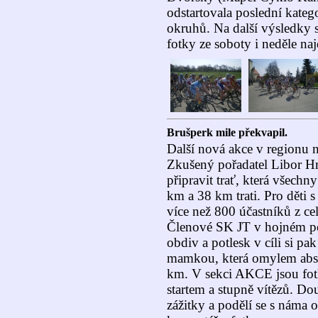
odstartovala poslední katego
okruhů. Na další výsledky s
fotky ze soboty i neděle naj
Brušperk mile překvapil.
Další nová akce v regionu 
Zkušený pořadatel Libor Hr
připravit trať, která všechn
km a 38 km trati. Pro děti s
více než 800 účastníků z cel
Členové SK JT v hojném poč
obdiv a potlesk v cíli si pa
mamkou, která omylem abso
km. V sekci AKCE jsou fotky
startem a stupně vítězů. Do
zážitky a podělí se s náma 