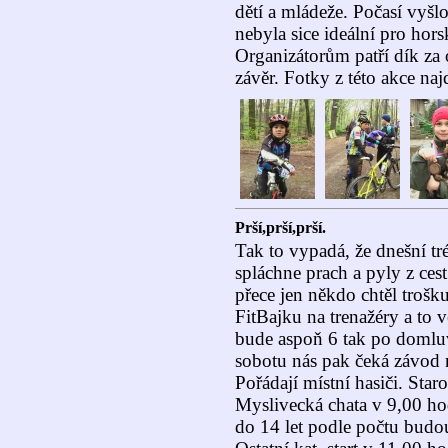
dětí a mládeže. Počasí vyšl
nebyla sice ideální pro horsk
Organizátorům patří dík za 
závěr. Fotky z této akce na
Prší,prší,prší.
Tak to vypadá, že dnešní t
spláchne prach a pyly z ces
přece jen někdo chtěl trošku
FitBajku na trenažéry a to 
bude aspoň 6 tak po domlu
sobotu nás pak čeká závod 
Pořádají místní hasiči. Star
Myslivecká chata v 9,00 hod
do 14 let podle počtu budou