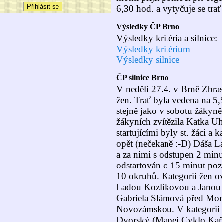
6,30 hod. a vytyčuje se trať
Výsledky ČP Brno
Výsledky kritéria a silnice:
Výsledky kritérium
Výsledky silnice
ČP silnice Brno
V neděli 27.4. v Brně Zbras
žen. Trať byla vedena na 5,
stejně jako v sobotu žákyně
žákyních zvítězila Katka U
startujícími byly st. žáci 
opět (nečekaně :-D) Dáša L
a za nimi s odstupen 2 minu
odstartován o 15 minut pozd
10 okruhů. Kategorii žen o
Ladou Kozlíkovou a Janou 
Gabriela Slámová před Mo
Novozámskou. V kategorii k
Dvorský (Mapei Cyklo Kaň