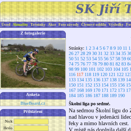
Úvod
Aktuality
Tréninky
Akce
Foto závody
Členové oddílu
Výsledky
Fo
Z fotogalerie
Stránky:
1
2
3
4
5
6
7
8
9
10
11
1
26
27
28
29
30
31
32
33
34
35
3
50
51
52
53
54
55
56
57
58
59
6
74
75
76
77
78
79
80
81
82
83
8
98
99
100
101
102
103
104
105
116
117
118
119
120
121
122
12
133
134
135
136
137
138
139
14
150
151
152
153
154
155
156
15
167
168
169
170
171
172
173
17
Anketa
184
185
186
187
188
189
190
BlueBoard.cz
Školní liga po sedmé.
Na sedmou Školní ligu do Z
Přihlášení
nad hlavou v jedenácti lide
Nick
řeky a mimo hlavních cest.
Heslo
V místě nás doplnila další d