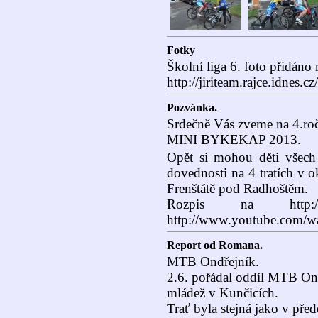
Fotky
Školní liga 6. foto přidáno 
http://jiriteam.rajce.idnes
Pozvánka.
Srdečně Vás zveme na 4.roč
MINI BYKEKAP 2013.
Opět si mohou děti všech
dovednosti na 4 tratích v 
Frenštátě pod Radhoštěm.
Rozpis na http:/
http://www.youtube.com
Report od Romana.
MTB Ondřejník.
2.6. pořádal oddíl MTB Ond
mládež v Kunčicích.
Trať byla stejná jako v pře