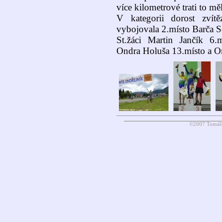
více kilometrové trati to m
V kategorii dorost zvít
vybojovala 2.místo Barča S
St.žáci Martin Jančík 6.
Ondra Holuša 13.místo a O
©2007 Tomáš