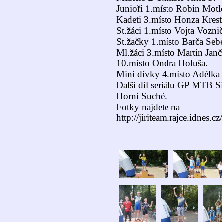
Junioři 1.místo Robin Motl
Kadeti 3.místo Honza Krest
St.žáci 1.místo Vojta Vozn
St.žačky 1.místo Barča Seb
Ml.žáci 3.místo Martin Jan
10.místo Ondra Holuša.
Mini dívky 4.místo Adélka 
Další díl seriálu GP MTB Si
Horní Suché.
Fotky najdete na
http://jiriteam.rajce.idne