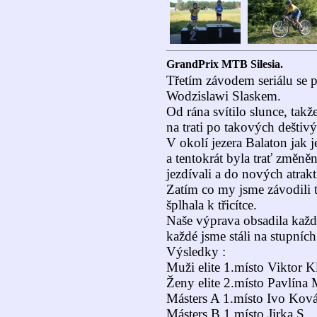
GrandPrix MTB Silesia.
Třetím závodem seriálu se p
Wodzislawi Slaskem.
Od rána svítilo slunce, takž
na trati po takových dešti
V okolí jezera Balaton jak j
a tentokrát byla trať změněn
jezdívali a do nových atrakt
Zatím co my jsme závodili t
šplhala k třicítce.
Naše výprava obsadila každou
každé jsme stáli na stupních
Výsledky :
Muži elite 1.místo Viktor Kl
Ženy elite 2.místo Pavlína
Másters A 1.místo Ivo Ková
Másters B 1.místo Jirka S.