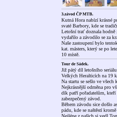
3.závod ČP MTB.
Kutná Hora nabízí krásné p
svaté Barbory, kde se tradi
Letošní trať doznala hodně
vydařilo a závodilo se za k
Naše zastoupení bylo tento
kat. másters, který se po let
10 místě.
Tour de Sádek.
Již pátý díl letošního seriá
Velkých Heralticích na 19 
Na startu se sešlo ve všech 
Nejkrásnější odměna pro vš
dík patří pořadatelům, kteří
zabezpečený závod.
Během závodu sice došlo a
pádu, kde se naštěstí kromě
Nejlépe z našich si vedl Tom