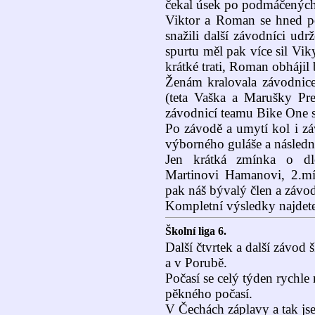
čekal úsek po podmáčených 
Viktor a Roman se hned po 
snažili další závodníci ud
spurtu měl pak více sil Vik
krátké trati, Roman obhájil
Ženám kralovala závodnic
(teta Vaška a Marušky Pre
závodnicí teamu Bike One s
Po závodě a umytí kol i z
výborného guláše a násled
Jen krátká zmínka o dlo
Martinovi Hamanovi, 2.mí
pak náš bývalý člen a závo
Kompletní výsledky najdete
Školní liga 6.
Další čtvrtek a další závod 
a v Porubě.
Počasí se celý týden rychle 
pěkného počasí.
V Čechách záplavy a tak jse