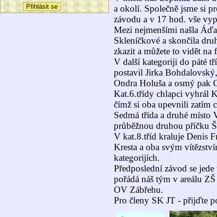
a okolí. Společně jsme si pr
závodu a v 17 hod. vše vy
Mezi nejmenšími našla Áďa
Skleníčkové a skončila druh
zkazit a můžete to vidět na 
V další kategoriji do páté tř
postavil Jirka Bohdalovský,
Ondra Holuša a osmý pak 
Kat.6.třídy chlapci vyhrál
čímž si oba upevnili zatím c
Sedmá třída a druhé místo 
průběžnou druhou příčku Š
V kat.8.tříd kraluje Denis F
Kresta a oba svým vítězství
kategorijích.
Předposlední závod se jede 
pořádá náš tým v areálu ZŠ 
OV Zábřehu.
Pro členy SK JT - přijďte po