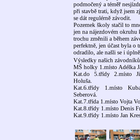
podmočený a téměř nesjízd
při stavbě trati, když jsem z
se dát regulérně závodit.
Pozemek školy stačil to mn
jen na nájezdovém okruhu k
trochu změnili a během záv
perfektně, jen účast byla o 
odradilo, ale našli se i úpln
Výsledky našich závodníků
MŠ holky 1.místo Adélka J
Kat.do 5.třídy 2.místo 
Holuša.
Kat.6.třídy 1.místo Ku
Seberová.
Kat.7.třída 1.místo Vojta V
Kat.8.třídy 1.místo Denis Fr
Kat.9.třídy 1.místo Jan Kres