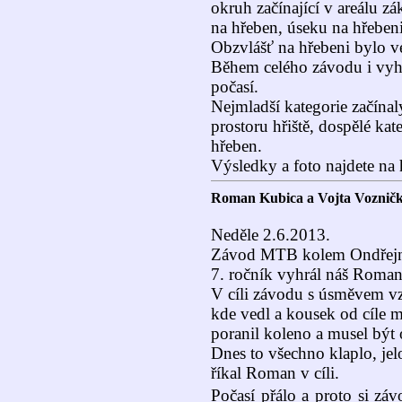
okruh začínající v areálu zá
na hřeben, úseku na hřebeni
Obzvlášť na hřebeni bylo v
Během celého závodu i vyhl
počasí.
Nejmladší kategorie začín
prostoru hřiště, dospělé ka
hřeben.
Výsledky a foto najdete na
Roman Kubica a Vojta Voznička
Neděle 2.6.2013.
Závod MTB kolem Ondřejní
7. ročník vyhrál náš Roman
V cíli závodu s úsměvem v
kde vedl a kousek od cíle m
poranil koleno a musel být 
Dnes to všechno klaplo, jel
říkal Roman v cíli.
Počasí přálo a proto si záv