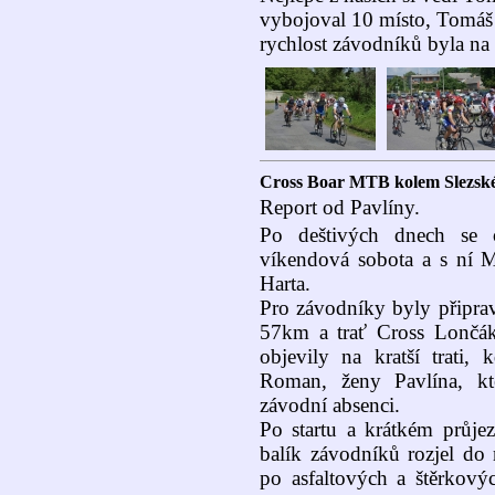
vybojoval 10 místo, Tomáš 
rychlost závodníků byla na
Cross Boar MTB kolem Slezské
Report od Pavlíny.
Po deštivých dnech se o
víkendová sobota a s ní 
Harta.
Pro závodníky byly připrav
57km a trať Cross Lončá
objevily na kratší trati, 
Roman, ženy Pavlína, kt
závodní absenci.
Po startu a krátkém průj
balík závodníků rozjel do 
po asfaltových a štěrkový