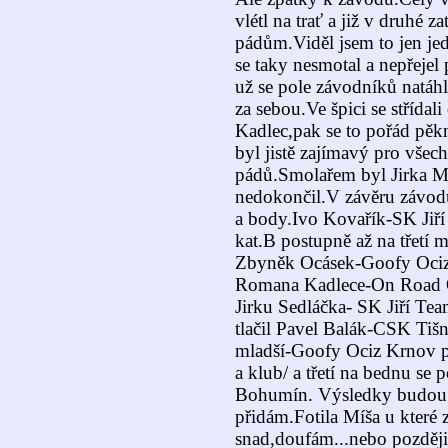
vlétl na trať a již v druhé za
pádům.Viděl jsem to jen je
se taky nesmotal a nepřeje
už se pole závodníků natáhlo
za sebou.Ve špici se stříd
Kadlec,pak se to pořád pěk
byl jistě zajímavý pro všec
pádů.Smolařem byl Jirka Ma
nedokončil.V závěru závodu 
a body.Ivo Kovařík-SK Jiří
kat.B postupně až na třetí m
Zbyněk Ocásek-Goofy Ociz 
Romana Kadlece-On Road O
Jirku Sedláčka- SK Jiří Tea
tlačil Pavel Balák-CSK Tiš
mladší-Goofy Ociz Krnov 
a klub/ a třetí na bednu se
Bohumín. Výsledky budou zí
přidám.Fotila Míša u které zů
snad,doufám...nebo později