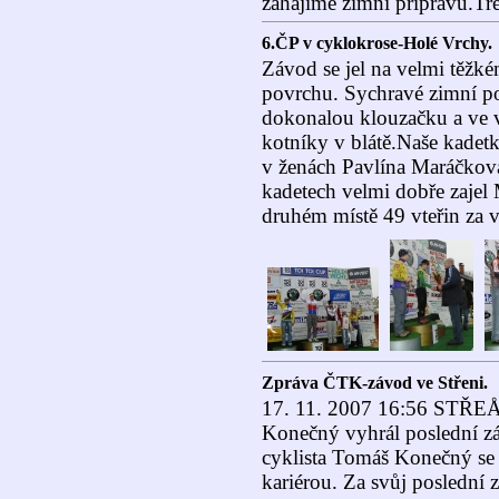
zahájíme zimní přípravu.Tre
6.ČP v cyklokrose-Holé Vrchy.
Závod se jel na velmi těžk
povrchu. Sychravé zimní po
dokonalou klouzačku a ve v
kotníky v blátě.Naše kadetk
v ženách Pavlína Maráčková
kadetech velmi dobře zajel
druhém místě 49 vteřin za
Zpráva ČTK-závod ve Střeni.
17. 11. 2007 16:56 ST
Konečný vyhrál poslední zá
cyklista Tomáš Konečný se v
kariérou. Za svůj poslední zá