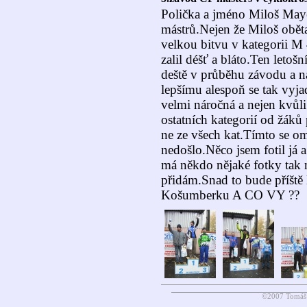
Polička a jméno Miloš May
mástrů.Nejen že Miloš oběta
velkou bitvu v kategorii M
zalil déšť a bláto.Ten letoš
deště v průběhu závodu a na
lepšímu alespoň se tak vyja
velmi náročná a nejen kvůli
ostatních kategorií od žák
ne ze všech kat.Tímto se o
nedošlo.Něco jsem fotil já
má někdo nějaké fotky tak mi
přidám.Snad to bude příště l
Košumberku A CO VY ??
©2007 Tomáš