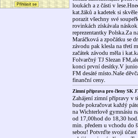
loukách a z části v lese.H
kat.žáků a kadetek si skvěl
porazit všechny své soupeř
rovinkách získávala náskok.
reprezentantky Polska.Za n
Maráčková a zpočátku se dr
závodu pak klesla na třetí m
začátek závodu měla i kat.ka
Folvarčný TJ Slezan FM,ale
konci první desítky.V junio
FM desáté místo.Naše děvčat
finanční ceny.
Zimní příprava pro členy SK J
Zahájení zimní přípravy v t
bude pokračovat každý pát
na Wichterlově gymnásiu na
od 17,00hod do 18,30 hod. 
min. předem u vchodu do ško
sebou! Potvrďte svoji účast