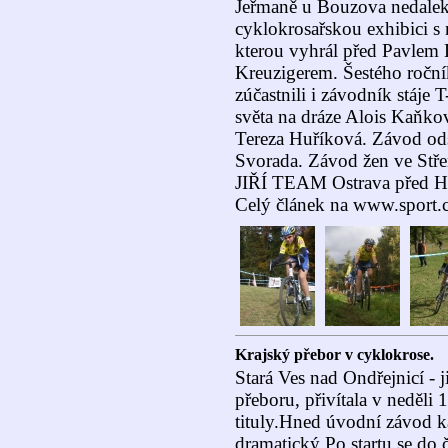
Jeřmaně u Bouzova nedale
cyklokrosařskou exhibici s
kterou vyhrál před Pavl
Kreuzigerem. Šestého roční
zúčastnili i závodník stáje
světa na dráze Alois Kaňko
Tereza Huříková. Závod odst
Svorada. Závod žen ve Stře
JIŘÍ TEAM Ostrava před H
Celý článek na www.spor
Krajský přebor v cyklokrose.
Stará Ves nad Ondřejnicí - j
přeboru, přivítala v neděli
tituly.Hned úvodní závod ka
dramatický.Po startu se do 