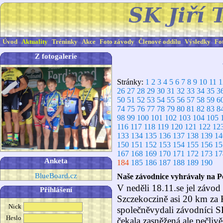
Úvod
Aktuality
Tréninky
Akce
Foto závody
Členové oddílu
Výsledky
Fo
Z fotogalerie
Stránky:
1
2
3
4
5
6
7
8
9
10
11
1
26
27
28
29
30
31
32
33
34
35
3
50
51
52
53
54
55
56
57
58
59
6
74
75
76
77
78
79
80
81
82
83
8
98
99
100
101
102
103
104
105
116
117
118
119
120
121
122
12
133
134
135
136
137
138
139
14
150
151
152
153
154
155
156
15
167
168
169
170
171
172
173
17
Anketa
184
185
186
187
188
189
190
BlueBoard.cz
Naše závodnice vyhrávaly na 
V neděli 18.11.se jel závo
Přihlášení
Szczekoczině asi 20 km za 
Nick
společněvydali závodníci 
Heslo
čekala zasněžená,ale pečlivě