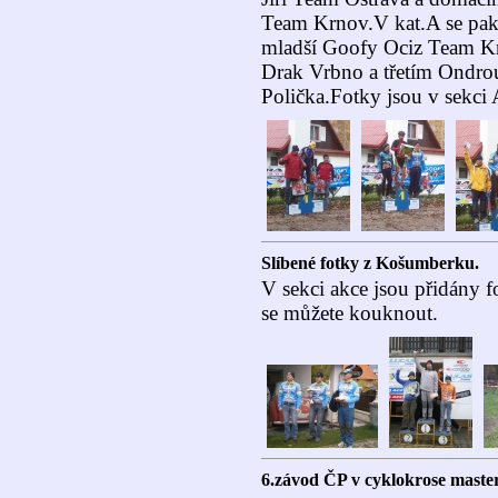
Team Krnov.V kat.A se pak
mladší Goofy Ociz Team K
Drak Vrbno a třetím Ondr
Polička.Fotky jsou v sekci
Slíbené fotky z Košumberku.
V sekci akce jsou přidány 
se můžete kouknout.
6.závod ČP v cyklokrose mast