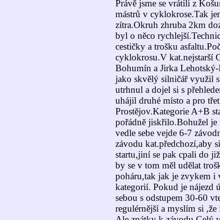
Právě jsme se vrátili z Ko
mástrů v cyklokrose.Tak jen
zítra.Okruh zhruba 2km do
byl o něco rychlejší.Technic
cestičky a trošku asfaltu.Poč
cyklokrosu.V kat.nejstarší 
Bohumín a Jirka Lehotský-F
jako skvělý silničář využil 
utrhnul a dojel si s přehled
uhájil druhé místo a pro tře
Prostějov.Kategorie A+B sta
pořádně jiskřilo.Bohužel je
vedle sebe vejde 6-7 závodn
závodu kat.předchozí,aby si 
startu,jiní se pak cpali do 
by se v tom měl udělat troš
poháru,tak jak je zvykem i 
kategorií. Pokud je nájezd 
sebou s odstupem 30-60 vteř
regulérnější a myslím si ,že
Ale zpátky k závodu.Celý ve