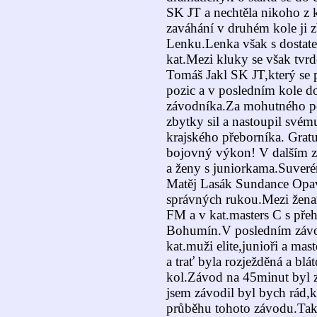
SK JT a nechtěla nikoho z 
zaváhání v druhém kole ji zb
Lenku.Lenka však s dostat
kat.Mezi kluky se však tvr
Tomáš Jakl SK JT,který se 
pozic a v posledním kole d
závodníka.Za mohutného p
zbytky sil a nastoupil svému
krajského přeborníka. Gratu
bojovný výkon! V dalším zá
a ženy s juniorkama.Suverén
Matěj Lasák Sundance Opava 
správných rukou.Mezi ženam
FM a v kat.masters C s pře
Bohumín.V posledním závod
kat.muži elite,junioři a mas
a trať byla rozježděná a blát
kol.Závod na 45minut byl z
jsem závodil byl bych rád,
průběhu tohoto závodu.Tak 