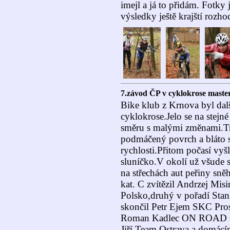
imejl a já to přidám. Fotky
výsledky ještě krajští rozho
7.závod ČP v cyklokrose maste
Bike klub z Krnova byl dal
cyklokrose.Jelo se na stejné
směru s malými změnami.Tr
podmáčený povrch a bláto s 
rychlosti.Přitom počasí vyšl
sluníčko.V okolí už všude sn
na střechách aut peřiny sn
kat. C zvítězil Andrzej Mi
Polsko,druhý v pořadí Stani
skončil Petr Ejem SKC Prost
Roman Kadlec ON ROAD O
Jiří Team Ostrava a domá