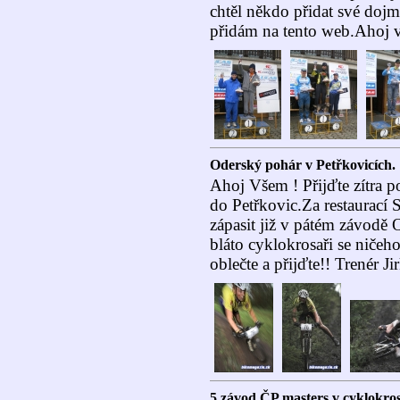
chtěl někdo přidat své dojmy
přidám na tento web.Ahoj v
Oderský pohár v Petřkovicích.
Ahoj Všem ! Přijďte zítra 
do Petřkovic.Za restaurací 
zápasit již v pátém závodě 
bláto cyklokrosaři se ničeho
oblečte a přijďte!! Trenér Ji
5.závod ČP masters v cyklokros