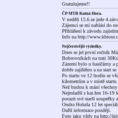
Gratulujeme!!
ČP MTB Kutná Hora.
V neděli 15.6.se jede 4.zá
Zájemci se mi nahlásí do ne
Přihlášení k závodu zajistím
Info na http://www.khtour.c
Nejčerstvější výsledky.
Dnes se jel první ročník 
Bobrovníkách na trati 30K
Zázemí bylo u hasičárny a 
dobře zajištěno a na start s
Po startu ve 12 hodin se vši
kilometrům a v místě startu
Než budou k mání všechny 
Nejmladší z kat.žen 16-19 l
porazit své starší soupeřky 
Ondra Holuša 12 let speciál
Další informace později.
Foto jako vždy na http://jiri