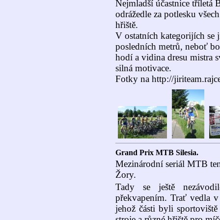
Nejmladší účastnice třílet
odrážedle za potlesku všech
hřiště.
V ostatních kategorijích se 
posledních metrů, neboť b
hodí a vidina dresu mistra 
silná motivace.
Fotky na http://jiriteam.raj
Grand Prix MTB Silesia.
Mezinárodní seriál MTB ten
Žory.
Tady se ještě nezávod
překvapením. Trať vedla 
jehož části byli sportovišt
stroje a různé hřiště pro mí