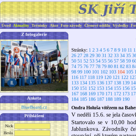
Úvod
Aktuality
Tréninky
Akce
Foto závody
Členové oddílu
Výsledky
Fo
Z fotogalerie
Stránky:
1
2
3
4
5
6
7
8
9
10
11
1
26
27
28
29
30
31
32
33
34
35
3
50
51
52
53
54
55
56
57
58
59
6
74
75
76
77
78
79
80
81
82
83
8
98
99
100
101
102
103
104
105
116
117
118
119
120
121
122
12
133
134
135
136
137
138
139
14
150
151
152
153
154
155
156
15
167
168
169
170
171
172
173
17
Anketa
184
185
186
187
188
189
190
BlueBoard.cz
Ondra Holuša vítězem na Bahen
V neděli 15.6. se jela časo
Přihlášení
Startovalo se v 10,00 hod
Nick
Jablunkova. Závodníky če
Heslo
stoupání, při kterém nastou