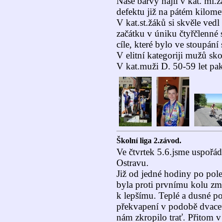
Naše barvy hájil v kat. ml.
defektu již na pátém kilome
V kat.st.žáků si skvěle ved
začátku v úniku čtyřčlenné
cíle, které bylo ve stoupání 
V elitní kategoriji mužů sk
V kat.muži D. 50-59 let pak
Školní liga 2.závod.
Ve čtvrtek 5.6.jsme uspořád
Ostravu.
Již od jedné hodiny po poled
byla proti prvnímu kolu změ
k lepšímu. Teplé a dusné po
překvapení v podobě dvace
nám zkropilo trať. Přitom v