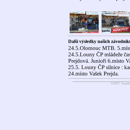
Další výsledky našich závodník
24.5.Olomouc MTB. 5.míst
24.5.Louny ČP mládeže čas
Prejdová. Junioři 6.místo V
25.5. Louny ČP silnice : k
24.místo Vašek Prejda.
©2007 Tomáš