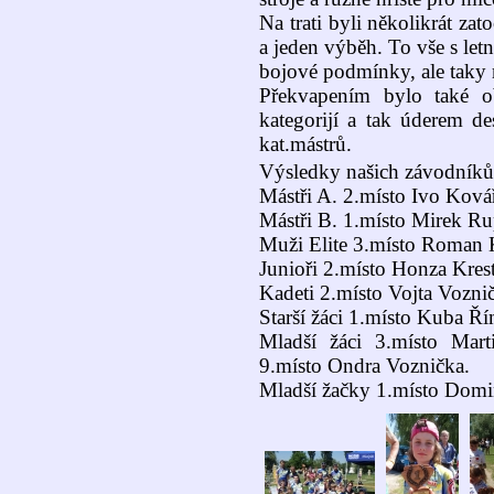
Na trati byli několikrát za
a jeden výběh. To vše s le
bojové podmínky, ale taky 
Překvapením bylo také ob
kategorijí a tak úderem de
kat.mástrů.
Výsledky našich závodníků
Mástři A. 2.místo Ivo Ková
Mástři B. 1.místo Mirek Rup
Muži Elite 3.místo Roman Ku
Junioři 2.místo Honza Krest
Kadeti 2.místo Vojta Vozni
Starší žáci 1.místo Kuba Ř
Mladší žáci 3.místo Mart
9.místo Ondra Voznička.
Mladší žačky 1.místo Dom