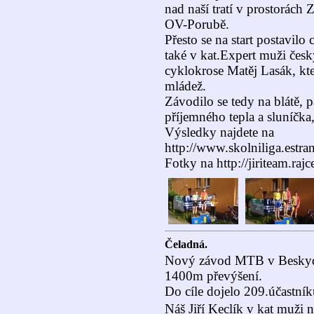
nad naší tratí v prostorách
OV-Porubě.
Přesto se na start postavil
také v kat.Expert muži český
cyklokrose Matěj Lasák, kte
mládež.
Závodilo se tedy na blátě, 
příjemného tepla a sluníčka
Výsledky najdete na
http://www.skolniliga.estr
Fotky na http://jiriteam.raj
Čeladná.
Nový závod MTB v Beskydec
1400m převýšení.
Do cíle dojelo 209.účastník
Náš Jiří Keclík v kat muži n