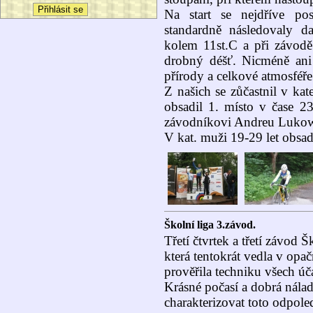
Na start se nejdříve po
standardně následovaly d
kolem 11st.C a při závodě
drobný déšť. Nicméně ani
přírody a celkové atmosféř
Z našich se zůčastnil v ka
obsadil 1. místo v čase 
závodníkovi Andreu Lukowi
V kat. muži 19-29 let obsad
Školní liga 3.závod.
Třetí čtvrtek a třetí závod 
která tentokrát vedla v op
prověřila techniku všech úč
Krásné počasí a dobrá nálad
charakterizovat toto odpole