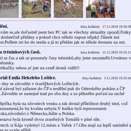
ění.
Jirka Sedláček 17.11.2010 18:36:5
ám se,ale dočastně jsem bez PC tak se všechny aktuality zpozdí.Fotky
dodatečně přidány a pokud chce někdo napsat nějaký článek má
t.Pošlete mi ho do meilu a já to přidám jak se někde dostanu na net.
 tréninkových časů.
Jirka Sedláček 11.11.2010 10:35:1
l se čas a tak se posunuly časy tréninků,aby jsme nezatměli.Uvedeno v
tréninky.
blikačky sebou ať jste na cestě domů vidět!!
iál Emila Hekeleho Loštice.
Jirka Sedláček 3.11.2010 10:35:4
 dny se závodilo v tvarůžkových Lošticích.
í závod byl zařazen do ČP a nedělní pak do Oderského poháru a ČP
.Závodilo se nastejné trati po oba dny a za pěkného počasí na suché
špička byla na závodech venku a tak dostal příležitost druhý sled, což
eznamená,že by kvalita nebyla.V balíku byli reprezentanti
ska,závodníci z Německa,Itálie a Polska.
estava byla kromě dvou zraněných Tomášů v plné síle.
tech si Kája vydobyl 12.místo a Vašek 17.Oba mají na lepší umístění 
im to vyjde příště.