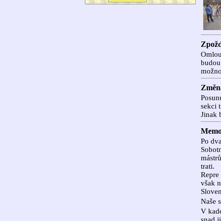
Zpožd
Omlouv
budou 
možnos
Změna
Posunu
sekci 
Jinak 
Memor
Po dva
Sobotn
mástrů
trati.
Repre 
však n
Sloven
Naše s
V kade
snad j