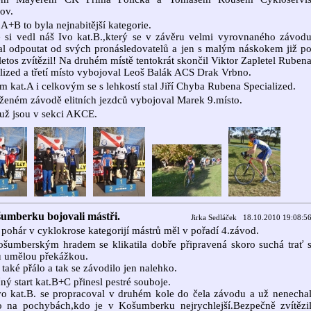
ov.
 A+B to byla nejnabitější kategorie.
 si vedl náš Ivo kat.B.,který se v závěru velmi vyrovnaného závod
l odpoutat od svých pronásledovatelů a jen s malým náskokem již p
 letos zvítězil! Na druhém místě tentokrát skončil Viktor Zapletel Ruben
lized a třetí místo vybojoval Leoš Balák ACS Drak Vrbno.
m kat.A i celkovým se s lehkostí stal Jiří Chyba Rubena Specialized.
ženém závodě elitních jezdců vybojoval Marek 9.místo.
už jsou v sekci AKCE.
umberku bojovali mástři.
Jirka Sedláček 18.10.2010 19:08:5
pohár v cyklokrose kategorijí mástrů měl v pořadí 4.závod.
šumberským hradem se klikatila dobře připravená skoro suchá trať 
u umělou překážkou.
 také přálo a tak se závodilo jen nalehko.
ný start kat.B+C přinesl pestré souboje.
o kat.B. se propracoval v druhém kole do čela závodu a už nenecha
o na pochybách,kdo je v Košumberku nejrychlejší.Bezpečně zvítězi