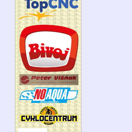
8
1
1
a