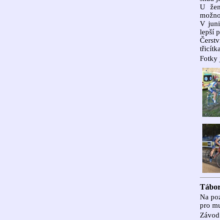
U žen
možnos
V juni
lepší 
Čerstv
třicít
Fotky 
Tábor
Na poz
pro mu
Závod