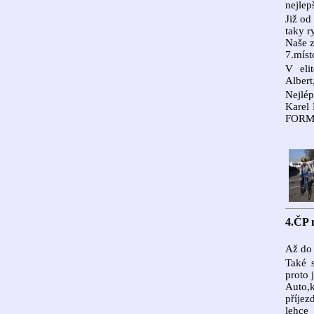
nejlep
Již od
taky r
Naše z
7.míst
V eli
Albert
Nejlé
Karel 
FORMA
4.ČP 
Až do 
Také 
proto j
Auto,k
příjez
lehce