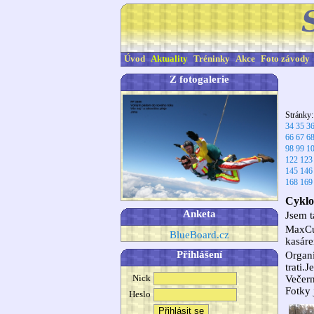
Úvod
Aktuality
Tréninky
Akce
Foto závody
Z fotogalerie
Stránky
34
35
3
66
67
6
98
99
1
122
123
145
146
168
169
Cyklo
Anketa
Jsem t
MaxCu
BlueBoard.cz
kasáre
Přihlášení
Organi
trati.
Nick
Večern
Fotky 
Heslo