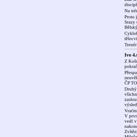
discip
Na tré
Proto 
Srazy 
Bělský
Cyklok
tělocv
Trenér
Ivo 4.
Z Košu
pokrač
Přespa
neuvěř
ČP TO
Druhý
všich
zaslo
výsled
Vraťme
V prvn
vedl v
nakone
Zvítě
Miloš