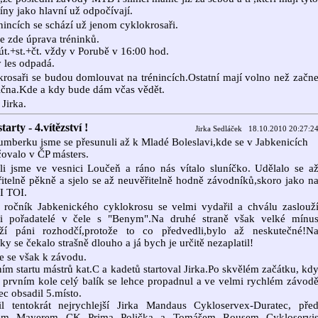
líny jako hlavní už odpočívají.
nincích se schází už jenom cyklokrosaři.
je zde úprava tréninků.
út.+st.+čt. vždy v Porubě v 16:00 hod.
 les odpadá.
rosaři se budou domlouvat na trénincích.Ostatní mají volno než začn
ična.Kde a kdy bude dám včas vědět.
 Jirka.
starty - 4.vítězství !
Jirka Sedláček 18.10.2010 20:27:2
mberku jsme se přesunuli až k Mladé Boleslavi,kde se v Jabkenicích
ovalo v ČP másters.
li jsme ve vesnici Loučeň a ráno nás vítalo sluníčko. Udělalo se a
itelně pěkně a sjelo se až neuvěřitelně hodně závodníků,skoro jako n
I TOI.
 ročník Jabkenického cyklokrosu se velmi vydařil a chválu zaslouž
ni pořadatelé v čele s "Benym".Na druhé straně však velké mínu
uží páni rozhodčí,protože to co předvedli,bylo až neskutečné!N
ky se čekalo strašně dlouho a já bych je určitě nezaplatil!
 se však k závodu.
ím startu mástrů kat.C a kadetů startoval Jirka.Po skvělém začátku, kd
 prvním kole celý balík se lehce propadnul a ve velmi rychlém závod
c obsadil 5.místo.
zil tentokrát nejrychlejší Jirka Mandaus Cykloservex-Duratec, pře
em Mayerem CK Prima Polička a Tomášem Rousem Cykloservi