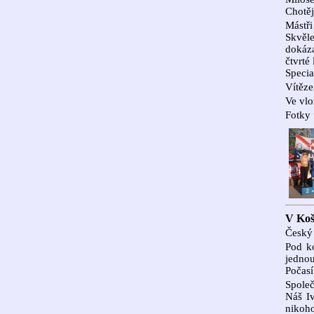
Chotěj
Mástři
Skvěle
dokáza
čtvrté
Specia
Vítěze
Ve vlo
Fotky 
V Koš
Český 
Pod ko
jedno
Počasí
Společ
Náš Iv
nikoh