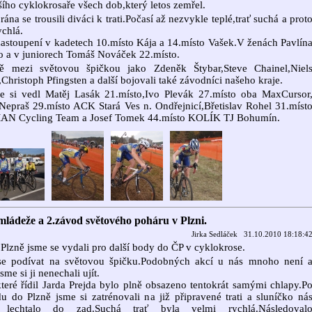
šího cyklokrosaře všech dob,který letos zemřel.
 rána se trousili diváci k trati.Počasí až nezvykle teplé,trať suchá a prot
ychlá.
astoupení v kadetech 10.místo Kája a 14.místo Vašek.V ženách Pavlín
o a v juniorech Tomáš Nováček 22.místo.
tě mezi světovou špičkou jako Zdeněk Štybar,Steve Chainel,Niel
,Christoph Pfingsten a další bojovali také závodníci našeho kraje.
pe si vedl Matěj Lasák 21.místo,Ivo Plevák 27.místo oba MaxCursor
Nepraš 29.místo ACK Stará Ves n. Ondřejnicí,Břetislav Rohel 31.míst
N Cycling Team a Josef Tomek 44.místo KOLÍK TJ Bohumín.
mládeže a 2.závod světového poháru v Plzni.
Jirka Sedláček 31.10.2010 18:18:4
Plzně jsme se vydali pro další body do ČP v cyklokrose.
se podívat na světovou špičku.Podobných akcí u nás mnoho není 
sme si ji nenechali ujít.
teré řídil Jarda Prejda bylo plně obsazeno tentokrát samými chlapy.P
du do Plzně jsme si zatrénovali na již připravené trati a sluníčko ná
 lechtalo do zad.Suchá trať byla velmi rychlá.Následoval