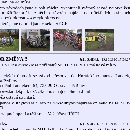
Jakl na 44.místě.
hto závodech jsme si pak všichni vychutnali světový závod nejprve že
 mužů.Reportáže z těchto závodů najdete na oficiálních stránkác
ho cyklokrosu www.cyklokros.cz.
které jsme nafotili jsou v sekci AKCE.
R ZMĚNA !!
Jirka Sedláček 25.10.2010 17:34:2
 a 5.OP v cyklokrose pořádaný SK JT 7.11.2010 má nové místo
.
hnických důvodů se závod přesouvá do Hornického muzea Landek
a-Petřkovice.
 : Pod Landekem 64, 725 29 Ostrava - Petřkovice.
/www.landekpark.cz/cz/kde-nas-najdete/index.html
vše ostatní souhlasí.
jemce o ubytování : info na www.ubytovnajarena.cz nebo na tel.: 60
79
 za pochopení a těší se na Vaší účast JIŘÍCI.
nky.
Jirka Sedláček 21.10.2010 15:21:1
,že poslední závody MTB i silnici máme již za sebou a ti ,kteří mají tyto