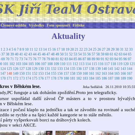
Členové oddílu
Výsledky
Foto sponzoři
Fitbike
Aktuality
:
1
2
3
4
5
6
7
8
9
10
11
12
13
14
15
16
17
18
19
20
21
22
23
24
25
26
27
28
29
30
31
32
33
6
37
38
39
40
41
42
43
44
45
46
47
48
49
50
51
52
53
54
55
56
57
58
59
60
61
62
63
64
65
8
69
70
71
72
73
74
75
76
77
78
79
80
81
82
83
84
85
86
87
88
89
90
91
92
93
94
95
96
97
00
101
102
103
104
105
106
107
108
109
110
111
112
113
114
115
116
117
118
119
120
121
124
125
126
127
128
129
130
131
132
133
134
135
136
137
138
139
140
141
142
143
144
147
148
149
150
151
152
153
154
155
156
157
158
159
160
161
162
163
164
165
166
167
170
171
172
173
174
175
176
177
178
179
180
181
182
183
184
185
186
187
188
189
190
kros v Bělském lese.
Jirka Sedláček 26.11.2010 10:35:5
ady,PC funguje a tak doháním zpoždění.Proto jen telegraficky.
rsor uspořádal další závod ČP másters a to v prostoru bývalýc
n v Bělském lese.
zace i počasí klaplo na jedničku a tak se závodilo na rovinaté a such
Jezdilo se rychle a na špici každé kategorie se to stále měnilo.
í párty vyšperkovali borci na dráhových kolech.
jsou v sekci AKCE.