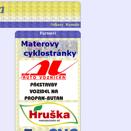
Odkazy
Kontakt
Partneři
5
h
é