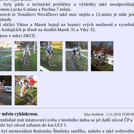
 byly pády a technické problémy a výsledky také neodpovídaj
tem.Lucka 6.místo a Pavlína 7.místo.
orech to Tomášovi Nováčkovi také moc nejelo a 12.místo je stále je
průměr.
í eliťáci Viktor a Marek bojují na hranici svých možností a vysněn
ka bodujících je těsně na dostřel.Marek 31.a Viky 32.
jsou v sekci AKCE.
 město cyklokrosu.
Jirka Sedláček 2.11.2010 23:09:0
měněné trati mistrovství světa z letošního ledna se jel další závod ČP a
že byl závod zařazen do kat.UCI 1.
 byl memoriálem Radomíra Šimůnka staršího, našeho a také světovéh