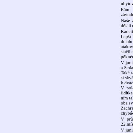
ubytov
Ráno 
závodn
Naše 
dělali
Kadeti
Lepší
dotaho
atakov
stačil
pěkném
V juni
a Stola
Také t
si skv
k dvac
V pol
řidítk
ním ta
oba sv
Zachr
chybác
V prů
22.mís
V juni