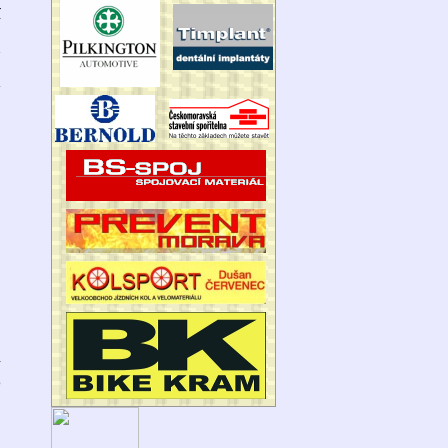
í
n
á
6
o