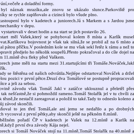
ání,večeře a doladění formy.
byl náznak mrazíku,ale znovu se ukázalo slunce.Parkoviště pr
íky se rychle zaplňovalo a cizinců bylo všude plno.
zastoupení bylo v kadetech a juniorech.Já s Markem a s Jardou jsm
 mechaniky v depu.
 vystartovali v deset hodin a na start se jich postavilo 26.
 start měl Vašek,který se pohyboval kolem 8 místa a Karlík muse
vat.Karlíkova bojovnost je však tak silná,že se probil až na 6 místo 
al pátou příčku.V posledním kole se mu však sekl řetěz k rámu a než t
 opravit předjelo ho několik soupeřů.Přesto pokračoval a do cíle dojel n
 11.místě dva fleky před Vaškem.
orech jsme měli na startu mezi 31.startujícími tři Tomáše.Nováček,Jak
řík.
ady se štěstěna od našich odvrátila.Nejlépe odstartoval Nováček a drže
ělou pozici v první pětce.Druzí dva Tomášové se postupně propracoval
ítce a jeli za sebou.
ovině závodu však Tomáš Jakl v zatáčce uklouznul a přeletěl pře
a tak nešťastně,že si pohmoždil rameno.Tomáš Stolařík jel v tu chvíli z
k těsně,že nestačil zareagovat a položil to také.Tady to odneslo koleno 
ůj závod skončili.
aňoval to jen třetí Tomáš,ale ani jemu se nedařilo a po drobnýc
h vycouval z první pětky,aby skončil ještě na pěkném 8.místě.
běžném pořadí ČP v kadetech je Vašek na 12.místě a Karlík n
tě,když první dva závody Kája nejel.
orech si Tomáš Nováček stojí na 11.místě,Tomáš Stolařík na 40.místě 