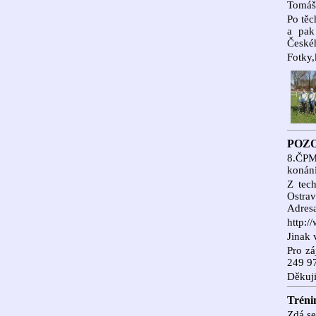
Tomáš 
Po těc
a pak
České
Fotky,
POZO
8.ČPM
konání
Z tec
Ostrav
Adresa
http:/
Jinak 
Pro zá
249 9
Děkuji
Tréni
Zdá se