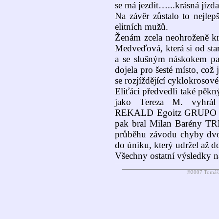
se má jezdit…...krásná jízda
Na závěr zůstalo to nejlep
elitních mužů.
Ženám zcela neohroženě kr
Medveďová, která si od star
a se slušným náskokem pak
dojela pro šesté místo, což
se rozjíždějící cyklokrosov
Eliťáci předvedli také pě
jako Tereza M. vyhrá
REKALD Egoitz GRUPO 
pak bral Milan Barény T
průběhu závodu chyby dvou
do úniku, který udržel až do
Všechny ostatní výsledky n
©2007 Tomáš