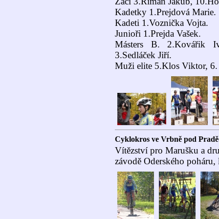
Žáci 3.Říman Jakub, 10.Ho
Kadetky 1.Prejdová Marie.
Kadeti 1.Voznička Vojta.
Junioři 1.Prejda Vašek.
Másters B. 2.Kovářik Iv
3.Sedláček Jiří.
Muži elite 5.Klos Viktor, 6.
Cyklokros ve Vrbně pod Prad
Vítězství pro Marušku a dr
závodě Oderského poháru, k