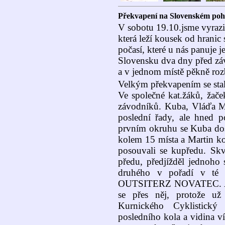
Překvapení na Slovenském poh
V sobotu 19.10.jsme vyrazi
která leží kousek od hrani
počasí, které u nás panuje j
Slovensku dva dny před zá
a v jednom místě pěkně ro
Velkým překvapením se sta
Ve společné kat.žáků, žače
závodníků. Kuba, Vláďa Mik
poslední řady, ale hned po
prvním okruhu se Kuba dos
kolem 15 místa a Martin ko
posouvali se kupředu. Skv
předu, předjížděl jednoho
druhého v pořadí v té c
OUTSITERZ NOVATEC. Ani 
se přes něj, protože už
Kurnického Cyklistický
posledního kola a vidina v