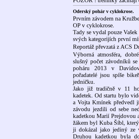
POZOR ! tréninky začínají
Oderský pohár v cyklokrose.
Prvním závodem na Kružber
OP v cyklokrose.
Tady se vydal pouze Vašek 
svých kategorijích první mís
Reportáž převzatá z ACS D
Výborná atmosféra, dobré
slušný počet závodníků se
poháru 2013 v Davido
pořadatelé jsou spíše bike
jedničku.
Jako již tradičně v 11 ho
kadetek. Od startu bylo vid
a Vojta Kmínek předvedl jí
závodu jezdili od sebe n
kadetkou Marií Prejdovou a 
žákem byl Kuba Šíbl, který
ji dokázal jako jediný ze 
Druhou kadetkou byla do