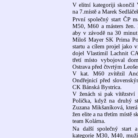
V elitní kategoriji skonči
na 7.místě a Marek Sedláček
První společný start ČP má
M50, M60 a másters žen. Pa
aby v závodě na 30 minut z
Miloš Mayer SK Prima Pol
startu a cílem projel jako
dojel Vlastimil Lachnit C
třetí místo vybojoval d
Ostrava před čtvrtým Leoše
V kat. M60 zvítězil An
Ondřejnicí před slovens
CK Bánská Bystrica.
V ženách si pak vítězství
Polička, když na druhý st
Zuzana Mikšaníková, která
žen elite a na třetím místě
team Kolárna.
Na další společný start 
kategorie M30, M40, muži 