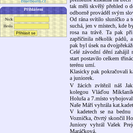
BlueBoard.cz
tak měli skvělý přehled o d
Přihlášení
odborně prováděl svým slov
Od rána svítilo sluníčko a t
Nick
suchá, jen v místech, kde b
Heslo
rosa na trávě. Ta pak př
zapříčinila několik pádů, 
pak byl úsek na dvojpřekáž
Celé závodní dění zahájil 
start postavilo celkem třiná
terénu umí.
Klasicky pak pokračovali ka
a juniorek.
V žácích zvítězil náš J
kolegou Vláďou Mikšaník
Holuša a 7.místo vybojoval
Naše Máří vyhrála kat.kade
V kadetech se na bednu p
Voznička, čtvrtý skončil H
Juniory vyhrál Vašek Pre
Maráčková.