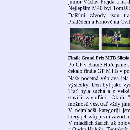
junior Václav Prejda a na 
Nejlepším M40 byl Tomáš 
Dalšími závody jsou tr
Pradědem a Krnově na Cvilí
Finále Grand Prix MTB Silesia
Po ČP v Kutné Hoře jsme se 
čekalo finále GP MTB v po
Naše početná výprava jela 
výsledky. Den byl jako vym
Trať byla suchá a z velké 
stavěli závoďáci. Okolí 
možností vést trať vždy jin
V nejmladší kategoriji j
který jel svůj první závod a
V mladších žácích už bojov
a Ondra Holuša. Tentokrát 