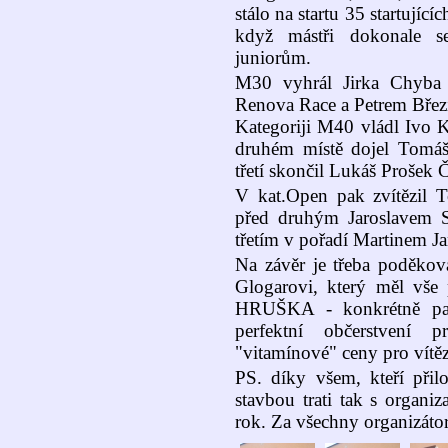
stálo na startu 35 startujíc
když mástři dokonale se
juniorům.
M30 vyhrál Jirka Chyba 
Renova Race a Petrem Břez
Kategoriji M40 vládl Ivo
druhém místě dojel Tomá
třetí skončil Lukáš Prošek Č
V kat.Open pak zvítězil 
před druhým Jaroslavem 
třetím v pořadí Martinem 
Na závěr je třeba poděkov
Glogarovi, který měl vše
HRUŠKA - konkrétně paní 
perfektní občerstvení
"vitamínové" ceny pro vítěz
PS. díky všem, kteří přil
stavbou trati tak s organi
rok. Za všechny organizátor