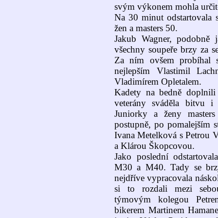
svým výkonem mohla určitě
Na 30 minut odstartovala s
žen a masters 50.
Jakub Wagner, podobně j
všechny soupeře brzy za s
Za ním ovšem probíhal s
nejlepším Vlastimil La
Vladimírem Opletalem.
Kadety na bedně doplnil
veterány sváděla bitvu i
Juniorky a ženy masters
postupně, po pomalejším st
Ivana Metelková s Petrou 
a Klárou Škopcovou.
Jako poslední odstartovala
M30 a M40. Tady se brzy u
nejdříve vypracovala náskok
si to rozdali mezi sebo
týmovým kolegou Petre
bikerem Martinem Hamanem.