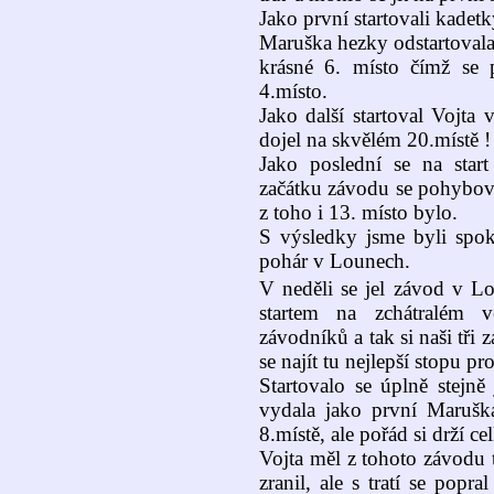
Jako první startovali kadetk
Maruška hezky odstartovala
krásné 6. místo čímž se
4.místo.
Jako další startoval Vojta 
dojel na skvělém 20.místě !
Jako poslední se na start
začátku závodu se pohybova
z toho i 13. místo bylo.
S výsledky jsme byli spoko
pohár v Lounech.
V neděli se jel závod v Lou
startem na zchátralém 
závodníků a tak si naši tři z
se najít tu nejlepší stopu p
Startovalo se úplně stejně
vydala jako první Maruška
8.místě, ale pořád si drží c
Vojta měl z tohoto závodu t
zranil, ale s tratí se popr