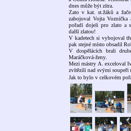
dnes může být zítra.
Zato v kat. st.žáků a žač
zabojoval Vojta Voznička 
pořadí dojeli pro zlato a 
další zlatou!
V kadetech si vybojoval tř
pak stejné místo obsadil R
V dospělácích brali druh
Maráčková-ženy.
Mezi mástry A. exceloval Iv
zvítězili nad svými soupeři 
Jak to bylo v celkovém poř