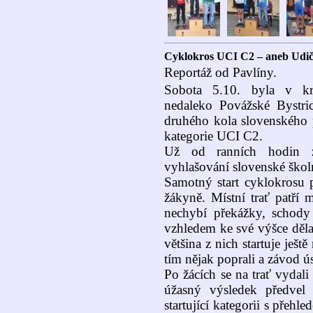
Cyklokros UCI C2 – aneb Udič
Reportáž od Pavlíny.
Sobota 5.10. byla v kr
nedaleko Povážské Bystric
druhého kola slovenského 
kategorie UCI C2.
Už od ranních hodin z
vyhlašování slovenské ško
Samotný start cyklokrosu p
žákyně. Místní trať patří 
nechybí překážky, schody
vzhledem ke své výšce děl
většina z nich startuje ješt
tím nějak poprali a závod ú
Po žácích se na trať vydali 
úžasný výsledek předvel 
startující kategorii s přeh