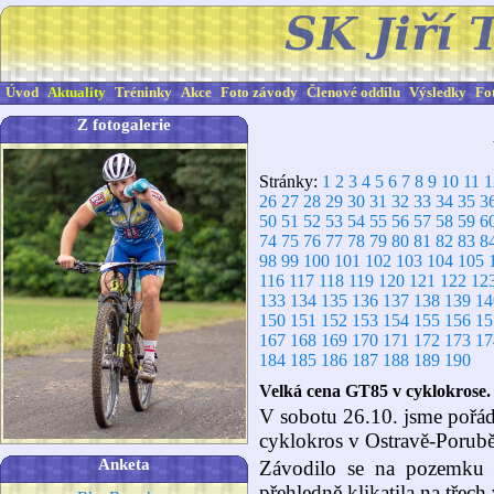
Úvod
Aktuality
Tréninky
Akce
Foto závody
Členové oddílu
Výsledky
Fo
Z fotogalerie
Stránky:
1
2
3
4
5
6
7
8
9
10
11
1
26
27
28
29
30
31
32
33
34
35
3
50
51
52
53
54
55
56
57
58
59
6
74
75
76
77
78
79
80
81
82
83
8
98
99
100
101
102
103
104
105
116
117
118
119
120
121
122
12
133
134
135
136
137
138
139
14
150
151
152
153
154
155
156
15
167
168
169
170
171
172
173
17
184
185
186
187
188
189
190
Velká cena GT85 v cyklokrose.
V sobotu 26.10. jsme pořád
cyklokros v Ostravě-Porubě
Anketa
Závodilo se na pozemku 
přehledně klikatila na třec