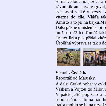
se na vedoucího jezdce a o
závodník ani nezareagoval,
své první velké víťezství
vítězně do cíle. Vláďa t
9.místo a to jel na bajku.Ma
Další pěkné umístění si přip
muži do 23 let Tomáš Jakl
Trenér Jirka pak přidal vítěz
Úspěšná výprava se tak s d
Víkend v Čechách.
Reportáž od Marušky.
A další Český pohár v cykl
Vaškem a Vojtou do Milovic
V pátek ještě popršelo a t
sobotu ráno se to na trati 
trať a mohlo se jít na první s