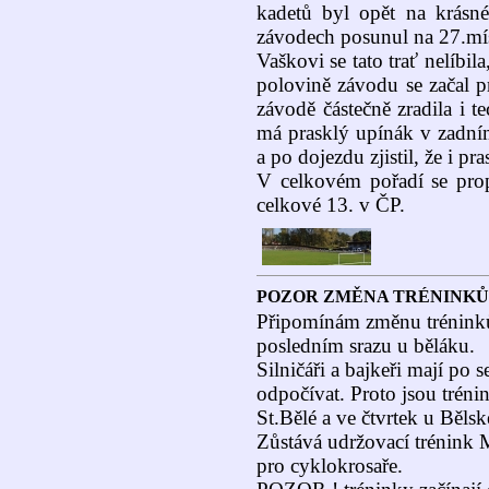
kadetů byl opět na krásn
závodech posunul na 27.mí
Vaškovi se tato trať nelíbila,
polovině závodu se začal p
závodě částečně zradila i t
má prasklý upínák v zadní
a po dojezdu zjistil, že i pr
V celkovém pořadí se prop
celkové 13. v ČP.
POZOR ZMĚNA TRÉNINKŮ
Připomínám změnu tréninků
posledním srazu u běláku.
Silničáři a bajkeři mají po
odpočívat. Proto jsou tréni
St.Bělé a ve čtvrtek u Běl
Zůstává udržovací trénink 
pro cyklokrosaře.