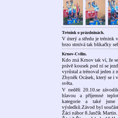
Trénink o prázdninách.
V úterý a středu je trénink
brzo stmívá tak blikačky se
Krnov-Cvilín.
Kdo zná Krnov tak ví, že se
právě kousek pod ní se jez
vyrůstal a trénoval jeden z 
Zbyněk Ocásek, který se i v
světa.
V neděli 20.10.se závodil
hlavou a příjemné teplo
kategorie a také jsm
výsledků.Závod byl součást
Žáci nábor 8.Jančík Martin.