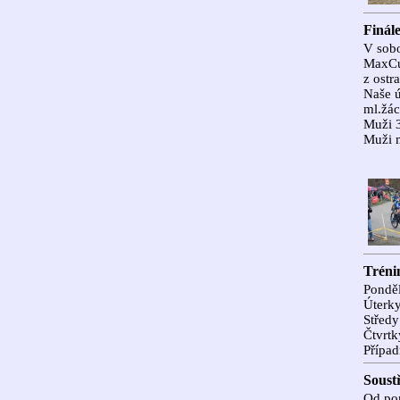
Finál
V sobo
MaxCur
z ostra
Naše ú
ml.žá
Muži 3
Muži m
Tréni
Ponděl
Úterky
Středy
Čtvrtk
Případ
Soust
Od pon