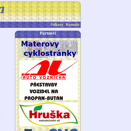
Odkazy
Kontakt
Partneři
3
í
+