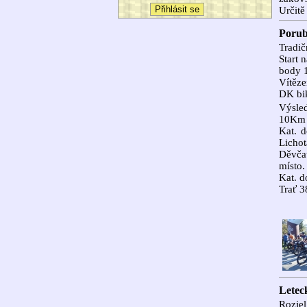
Určitě
Porub
Tradič
Start 
body 1
Vítěze
DK bi
Výsled
10Km k
Kat. d
Lichot
Děvča
místo.
Kat. d
Trať 3
Letec
Rozje