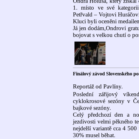
Ondra Holuša, který získal
1. místo ve své kategori
Petřvald – Vojtovi Huráčovi
Kluci byli oceněni medaile
Já jen dodám,Ondrovi gratu
bojovat s velkou chutí o pos
Finálový závod Slovenského 
Reportáž od Pavlíny.
Poslední zářijový víke
cyklokrosové sezóny v Če
bajkové sezóny.
Celý předchozí den a no
jezdivosti velmi pěkného t
nejdelší variantě cca 4 500
30% musel běhat.