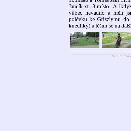
Jančík st. 8.místo. A ikd
vůbec nevadilo a měli j
polévku ke Grizzlymu do
knedlíky) a těším se na dal
©2007 Tomáš