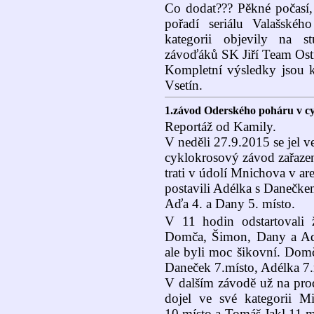
Co dodat??? Pěkné počasí, 
pořadí seriálu Valašské
kategorii objevily na s
závoďáků SK Jiří Team Ost
Kompletní výsledky jsou k
Vsetín.
1.závod Oderského poháru v cy
Reportáž od Kamily.
V neděli 27.9.2015 se jel 
cyklokrosový závod zařaze
trati v údolí Mnichova v a
postavili Adélka s Danečkem
Aďa 4. a Dany 5. místo.
V 11 hodin odstartovali ž
Domča, Šimon, Dany a Aďa
ale byli moc šikovní. Domč
Daneček 7.místo, Adélka 7.
V dalším závodě už na prod
dojel ve své kategorii M
10.místo a Tomáš Jakl 11.mí