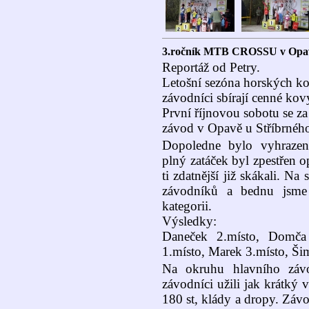
3.ročník MTB CROSSU v Opa
Reportáž od Petry.
Letošní sezóna horských ko
závodníci sbírají cenné kov
První říjnovou sobotu se z
závod v Opavě u Stříbrného
Dopoledne bylo vyhrazen
plný zatáček byl zpestřen op
ti zdatnější již skákali. Na
závodníků a bednu jsme 
kategorii.
Výsledky:
Daneček 2.místo, Domča
1.místo, Marek 3.místo, Ši
Na okruhu hlavního závo
závodníci užili jak krátký 
180 st, klády a dropy. Závo