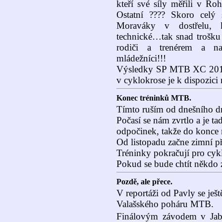
kteří své síly měřili v R
Ostatní ???? Skoro celý 
Moraváky v dostřelu, k
technické…tak snad trošku
rodiči a trenérem a na
mládežníci!!!
Výsledky SP MTB XC 2015
v cyklokrose je k dispozici
Konec tréninků MTB.
Tímto ruším od dnešního d
Počasí se nám zvrtlo a je ta
odpočinek, takže do konce 
Od listopadu začne zimní př
Tréninky pokračují pro cyk
Pokud se bude chtít někdo z
Pozdě, ale přece.
V reportáži od Pavly se ješt
Valašského poháru MTB.
Finálovým závodem v Jabl