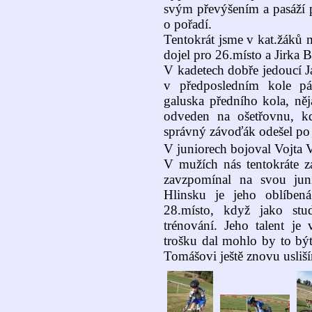
svým převýšením a pasáží p
o pořadí.
Tentokrát jsme v kat.žáků 
dojel pro 26.místo a Jirka 
V kadetech dobře jedoucí J
v předposledním kole pá
galuska předního kola, ně
odveden na ošetřovnu, k
správný závoďák odešel po
V juniorech bojoval Vojta V
V mužích nás tentokráte z
zavzpomínal na svou jun
Hlinsku je jeho oblíbená
28.místo, když jako st
trénování. Jeho talent j
trošku dal mohlo by to bý
Tomášovi ještě znovu usliš