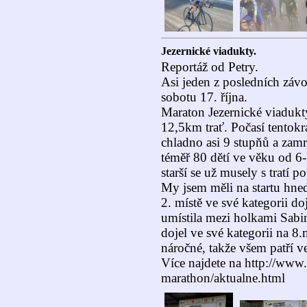
Jezernické viadukty.
Reportáž od Petry.
Asi jeden z posledních závo
sobotu 17. října.
Maraton Jezernické viadukty 
12,5km trať. Počasí tentok
chladno asi 9 stupňů a zamra
téměř 80 dětí ve věku od 6-1
starší se už musely s tratí p
My jsem měli na startu hned
2. místě ve své kategorii d
umístila mezi holkami Sab
dojel ve své kategorii na 
náročné, takže všem patří v
Více najdete na http://www.s
marathon/aktualne.html