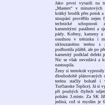
Jako první vyrazili na 
„Masters“ v minutových i
krátký brodík přes potok a 
stoupání prověřilo nejen 
technické schopnosti 
kamenitými pasážemi a sj
pády. Kořeny, kameny a le
osudnou v tréninku i m
uklouzanému terénu s p
podhustila pláště, ale po p
kamenitý podklad defekt p
Nic se však nevzdává a k
nastoupila.
Ženy si tentokrát vyprosil
dlouhodobě plánovaných o
terénu stačily bohatě i
Turčianske Teplice). Já si 
při pouhých čtyřech odje
poháru 3.místo. Za SK Ji
jediná, což si myslím je 