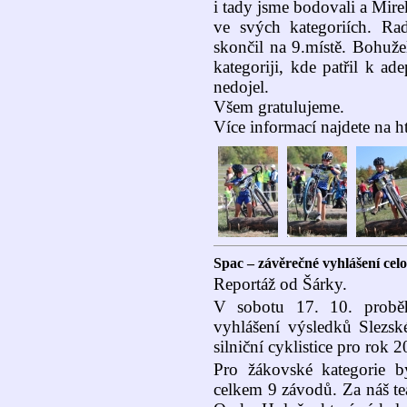
i tady jsme bodovali a Mirek
ve svých kategoriích. R
skončil na 9.místě. Bohuž
kategoriji, kde patřil k ad
nedojel.
Všem gratulujeme.
Více informací najdete na 
Spac – závěrečné vyhlášení celo
Reportáž od Šárky.
V sobotu 17. 10. proběh
vyhlášení výsledků Slezsk
silniční cyklistice pro rok 
Pro žákovské kategorie b
celkem 9 závodů. Za náš tea