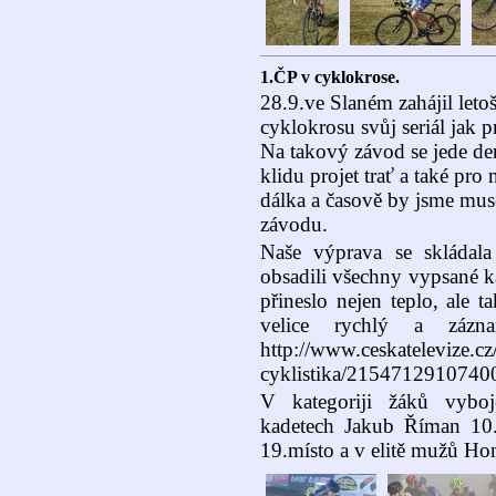
1.ČP v cyklokrose.
28.9.ve Slaném zahájil let
cyklokrosu svůj seriál jak p
Na takový závod se jede de
klidu projet trať a také pro
dálka a časově by jsme mus
závodu.
Naše výprava se skládala
obsadili všechny vypsané ka
přineslo nejen teplo, ale 
velice rychlý a záz
http://www.ceskatelevize.
cyklistika/21547129107400
V kategoriji žáků vyboj
kadetech Jakub Říman 10.
19.místo a v elitě mužů Ho