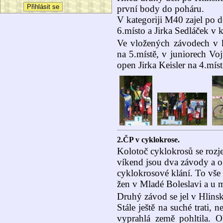
první body do poháru.
V kategoriji M40 zajel po 
6.místo a Jirka Sedláček v 
Ve vložených závodech v k
na 5.místě, v juniorech Vo
open Jirka Keisler na 4.míst
2.ČP v cyklokrose.
Kolotoč cyklokrosů se roz
víkend jsou dva závody a o
cyklokrosové klání. To vš
žen v Mladé Boleslavi a u 
Druhý závod se jel v Hlins
Stále ještě na suché trati,
vyprahlá země pohltila. 