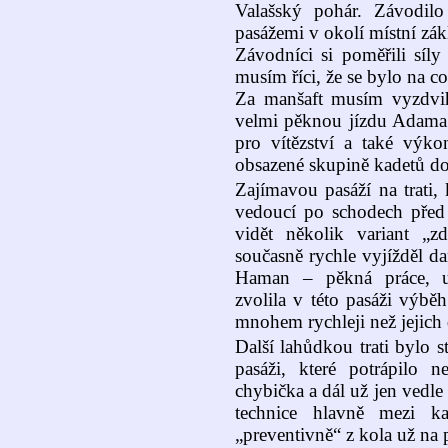
Valašský pohár. Závodilo
pasážemi v okolí místní zák
Závodníci si poměřili síly
musím říci, že se bylo na co
Za manšaft musím vyzdvih
velmi pěknou jízdu Adama B
pro vítězství a také výk
obsazené skupině kadetů dos
Zajímavou pasáží na trati,
vedoucí po schodech před
vidět několik variant „z
současně rychle vyjížděl d
Haman – pěkná práce, u
zvolila v této pasáži výbě
mnohem rychleji než jejich d
Další lahůdkou trati bylo 
pasáži, které potrápilo n
chybička a dál už jen vedle
technice hlavně mezi ka
„preventivně“ z kola už na 