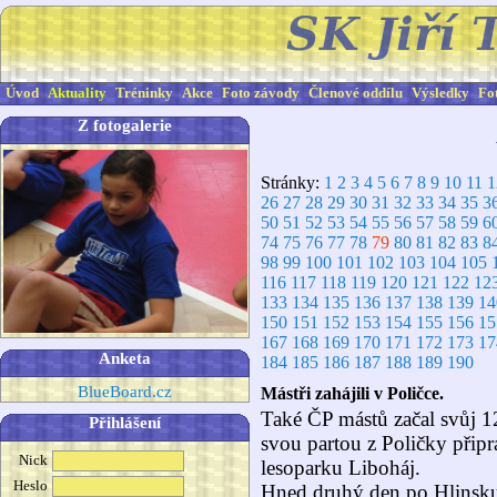
Úvod
Aktuality
Tréninky
Akce
Foto závody
Členové oddílu
Výsledky
Fo
Z fotogalerie
Stránky:
1
2
3
4
5
6
7
8
9
10
11
1
26
27
28
29
30
31
32
33
34
35
3
50
51
52
53
54
55
56
57
58
59
6
74
75
76
77
78
79
80
81
82
83
8
98
99
100
101
102
103
104
105
116
117
118
119
120
121
122
12
133
134
135
136
137
138
139
14
150
151
152
153
154
155
156
15
167
168
169
170
171
172
173
17
Anketa
184
185
186
187
188
189
190
BlueBoard.cz
Mástři zahájili v Poličce.
Také ČP mástů začal svůj 12
Přihlášení
svou partou z Poličky připra
Nick
lesoparku Liboháj.
Heslo
Hned druhý den po Hlinsku 