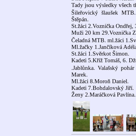
Tady jsou výsledky všech t
Šileřovický šlaušek MTB.
Štěpán.
St.žáci 2.Voznička Ondřej, 
Muži 20 km 29.Voznička Z
Čeladná MTB. ml.žáci 1.Sv
Ml.žačky 1.Jančíková Adéla
St.žáci 1.Svěrkot Šimon.
Kadeti 5.Kříž Tomáš, 6. D
.Jablůnka. Valašský pohár
Marek.
Ml.žáci 8.Moroň Daniel.
Kadeti 7.Bohdalovský Jiří.
Ženy 2.Maráčková Pavlína.