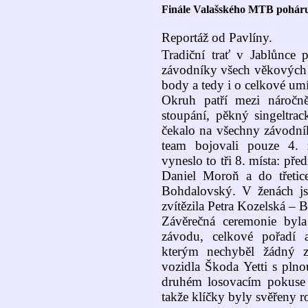
Finále Valašského MTB poháru
Reportáž od Pavlíny.
Tradiční trať v Jablůnce 
závodníky všech věkových k
body a tedy i o celkové umí
Okruh patří mezi náročně
stoupání, pěkný singeltra
čekalo na všechny závodní
team bojovali pouze 4. zá
vyneslo to tři 8. místa: př
Daniel Moroň a do třetic
Bohdalovský. V ženách js
zvítězila Petra Kozelská – 
Závěrečná ceremonie byla
závodu, celkové pořadí 
kterým nechyběl žádný z
vozidla Škoda Yetti s plno
druhém losovacím pokuse s
takže klíčky byly svěřeny r