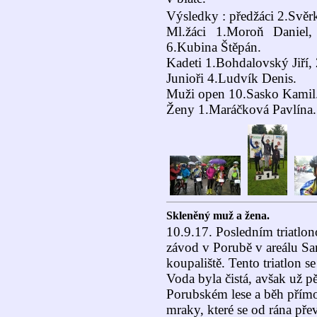
Výsledky : předžáci 2.Svěr
Ml.žáci 1.Moroň Daniel,
6.Kubina Štěpán.
Kadeti 1.Bohdalovský Jiří, 
Junioři 4.Ludvík Denis.
Muži open 10.Sasko Kamil
Ženy 1.Maráčková Pavlína.
Skleněný muž a žena.
10.9.17. Posledním triatl
závod v Porubě v areálu Sa
koupaliště. Tento triatlon s
Voda byla čistá, avšak už p
Porubském lese a běh přímo 
mraky, které se od rána pře