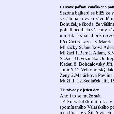
Celkové pořadí Valašského p
Sezóna bajkerů se blíží ke 
seriálů bajkových závodů 
Bohužel,je škoda, že většin
pořadí neodjela všechny zá
umístit. Tož snad příští sez
Předžáci 6.Lazecký Marek, 
Ml.žačky 9.Jančíková Adéla
Ml.žáci 1.Bernát Adam, 6.M
St.žáci 31.Voznička Ondřej
Kadeti 8. Bohdalovský Jiří,
Junioři 12.Velkoborský Ja
Ženy 2.Maráčková Pavlína.
Muži II. 12.Sedláček Jiří, 1
Tři závody v jeden den.
Ano i to se může stát.
Ještě nezačal školní rok a v
spomínaného Valašského po
a na Prajské v Šileřovicích.