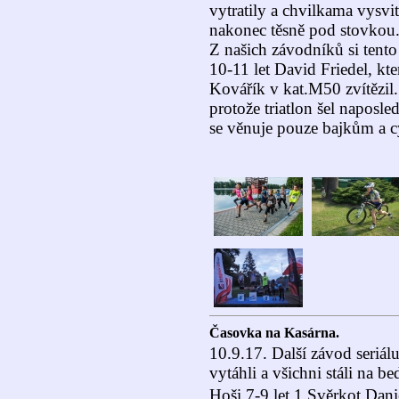
vytratily a chvilkama vysvi
nakonec těsně pod stovkou
Z našich závodníků si tento
10-11 let David Friedel, kt
Kovářík v kat.M50 zvítězil.
protože triatlon šel naposle
se věnuje pouze bajkům a c
Časovka na Kasárna.
10.9.17. Další závod seriál
vytáhli a všichni stáli n
Hoši 7-9 let 1.Svěrkot Dani