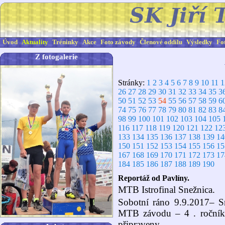
Úvod
Aktuality
Tréninky
Akce
Foto závody
Členové oddílu
Výsledky
Fo
Z fotogalerie
Stránky:
1
2
3
4
5
6
7
8
9
10
11
1
26
27
28
29
30
31
32
33
34
35
3
50
51
52
53
54
55
56
57
58
59
6
74
75
76
77
78
79
80
81
82
83
8
98
99
100
101
102
103
104
105
116
117
118
119
120
121
122
12
133
134
135
136
137
138
139
14
150
151
152
153
154
155
156
15
167
168
169
170
171
172
173
17
184
185
186
187
188
189
190
Reportáž od Pavlíny.
MTB Istrofinal Snežnica.
Sobotní ráno 9.9.2017– Sne
MTB závodu – 4 . ročník 
připraveny.