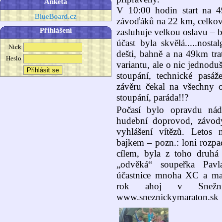
Anketa
V 10:00 hodin start na 4
BlueBoard.cz
závoďáků na 22 km, celkový
Přihlášení
zasluhuje velkou oslavu – 
účast byla skvělá.....nos
Nick
dešti, bahně a na 49km trat
Heslo
variantu, ale o nic jednoduš
stoupání, technické pasá
závěru čekal na všechny
stoupání, paráda!!?
Počasí bylo opravdu nád
hudební doprovod, závod
vyhlášení vítězů. Letos
bajkem – pozn.: loni rozpa
cílem, byla z toho druhá
„odvěká“ soupeřka Pavl
účastnice mnoha XC a ma
rok ahoj v Snežn
www.sneznickymaraton.sk