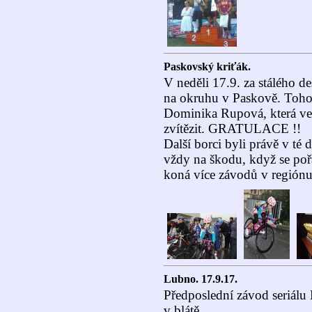
Paskovský kriťák.
V neděli 17.9. za stálého d
na okruhu v Paskově. Tohot
Dominika Rupová, která ve 
zvítězit. GRATULACE !!
Další borci byli právě v té
vždy na škodu, když se poř
koná více závodů v región
Lubno. 17.9.17.
Předposlední závod seriálu
v blátě.