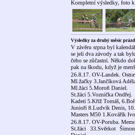
Kompletní výsledky, foto k
Výsledky za druhý měsíc prázdn
V závěru srpna byl kalendář
se jeli dva závody a tak by
čeho se zůčastní. Někdo dok
pak na škodu, když je menš
26.8.17. OV-Landek. Ostr
Ml.žačky 3.Jančíková Adéla
Ml.žáci 5.Moroň Daniel.
St.žáci 5.Voznička Ondřej.
Kadeti 5.Kříž Tomáš, 6.Boh
Junioři 8.Ludvík Denis, 1
Masters M50 1.Kovářík Ivo
26.8.17. OV-Poruba. Memori
St.žáci 33.Svěrkot Šimo