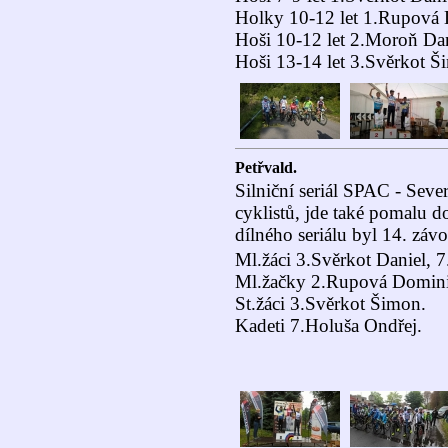
Holky 10-12 let 1.Rupová
Hoši 10-12 let 2.Moroň Dan
Hoši 13-14 let 3.Svěrkot Š
Petřvald.
Silniční seriál SPAC - Sev
cyklistů, jde také pomalu d
dílného seriálu byl 14. záv
Ml.žáci 3.Svěrkot Daniel, 
Ml.žačky 2.Rupová Domini
St.žáci 3.Svěrkot Šimon.
Kadeti 7.Holuša Ondřej.