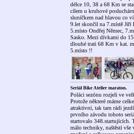
délce 10, 38 a 68 Km se sta
cílem u kruhové posluchár
sluníčkem nad hlavou co víc
9.let skončil na 7.místě Jiř
5.místo Ondřej Němec, 7.mí
Sasko. Mezi dívkami do 15 
dlouhé trati 68 Km v kat. 
5.místo !!
Seriál Bike Atelier maraton.
Poláci sezónu rozjeli ve ve
Protože některé máme celke
atraktivní, tak tam rádi jezd
prvního závodu tohoto seriá
startovalo 348.startujících.
málo techniky, naštěstí vše