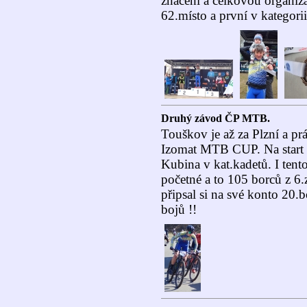
značení a celkovou organiz
62.místo a první v kategori
Druhý závod ČP MTB.
Touškov je až za Plzní a pr
Izomat MTB CUP. Na start 
Kubina v kat.kadetů. I tent
početné a to 105 borců z 6
připsal si na své konto 20.
bojů !!