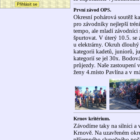
První závod OPS.
Okresní pohárová soutěž kar
pro závodníky nejlepší trén
tempo, ale mladí závodníci se
špurtovat. V úterý 10.5. se
u elektrárny. Okruh dlouh
kategorii kadetů, juniorů, 
kategorií se jel 30x. Bodov
průjezdy. Naše zastoupení 
ženy 4.místo Pavlína a v más
Krnov kritérium.
Závodíme taky na silnici a v
Krnově. Na uzavřeném okru
příjemného slunečného poča