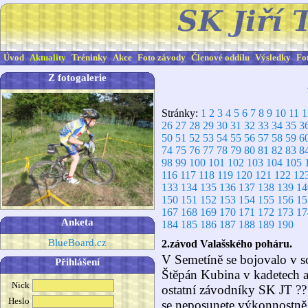
Úvod
Aktuality
Tréninky
Akce
Foto závody
Členové oddílu
Výsledky
Fo
Z fotogalerie
Stránky:
1
2
3
4
5
6
7
8
9
10
11
1
26
27
28
29
30
31
32
33
34
35
3
50
51
52
53
54
55
56
57
58
59
6
74
75
76
77
78
79
80
81
82
83
8
98
99
100
101
102
103
104
105
116
117
118
119
120
121
122
12
133
134
135
136
137
138
139
14
150
151
152
153
154
155
156
15
167
168
169
170
171
172
173
17
Anketa
184
185
186
187
188
189
190
BlueBoard.cz
2.závod Valašského poháru.
V Semetíně se bojovalo v s
Přihlášení
Štěpán Kubina v kadetech 
Nick
ostatní závodníky SK JT ??
Heslo
se neposunete výkonnostně 