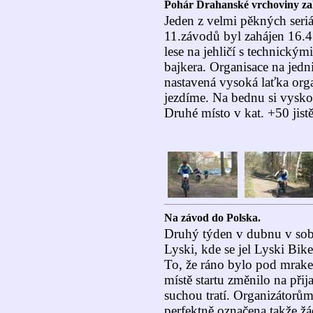
Pohár Drahanské vrchoviny za
Jeden z velmi pěkných ser
11.závodů byl zahájen 16.4
lese na jehličí s technickým
bajkera. Organisace na jedn
nastavená vysoká laťka orga
jezdíme. Na bednu si vyskoč
Druhé místo v kat. +50 jistě
Na závod do Polska.
Druhý týden v dubnu v sobo
Lyski, kde se jel Lyski B
To, že ráno bylo pod mrake
místě startu změnilo na při
suchou tratí. Organizátor
perfektně označena takže žá