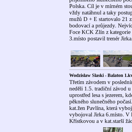
Polska. Cíl je v mírném sto
vždy natáhnul a taky postup
mužů D + E startovalo 21 z
bodovací a průjezdy. Nejví
Foce KCK Zlín z kategorie 
3.místo postavil trenér Jirka
Wodzislaw Slaski - Balaton 1.k
Třetím závodem v poslední
neděli 1.5. tradiční závod u
uprostřed lesa s jezerem, kde
pěkného slunečného počasí.
kat.žen Pavlína, která vybo
vybojoval Jirka 6.místo. V 
Křístkovou a v kat.starší žá