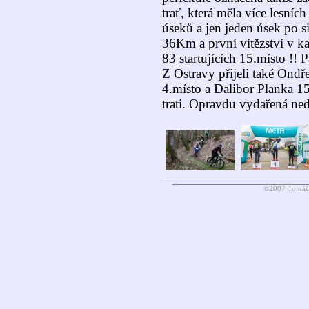
trať, která měla více lesní
úseků a jen jeden úsek po si
36Km a první vítězství v k
83 startujících 15.místo !!
Z Ostravy přijeli také Ondř
4.místo a Dalibor Planka 1
trati. Opravdu vydařená ned
©2007 Tomáš