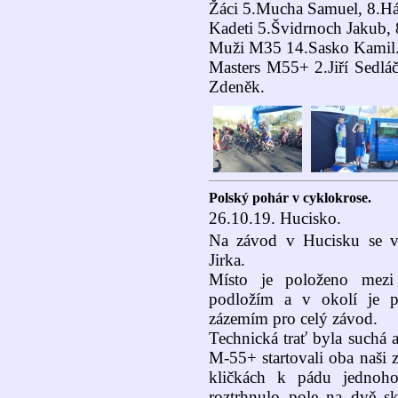
Žáci 5.Mucha Samuel, 8.Há
Kadeti 5.Švidrnoch Jakub,
Muži M35 14.Sasko Kamil
Masters M55+ 2.Jiří Sedlá
Zdeněk.
Polský pohár v cyklokrose.
26.10.19. Hucisko.
Na závod v Hucisku se v
Jirka.
Místo je položeno mezi
podložím a v okolí je po
zázemím pro celý závod.
Technická trať byla suchá 
M-55+ startovali oba naši 
kličkách k pádu jednoh
roztrhnulo pole na dvě sk