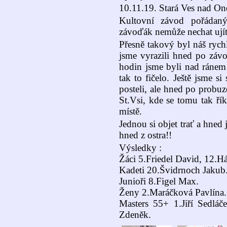
10.11.19. Stará Ves nad On
Kultovní závod pořádan
závoďák nemůže nechat ují
Přesně takový byl náš rych
jsme vyrazili hned po záv
hodin jsme byli nad ránem 
tak to fičelo. Ještě jsme s
posteli, ale hned po probu
St.Vsi, kde se tomu tak řík
místě.
Jednou si objet trať a hned j
hned z ostra!!
Výsledky :
Žáci 5.Friedel David, 12.H
Kadeti 20.Švidrnoch Jakub
Junioři 8.Figel Max.
Ženy 2.Maráčková Pavlína.
Masters 55+ 1.Jiří Sedláč
Zdeněk.