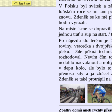
V Polsku byl svátek a zá
loňském roce se mi tam pod
znovu. Zdeněk se ke mě při
hodin vyrazili.
Na místo jsme se dopravili 
jednou trať a šup na start. 
Po nájezdu do terénu je ú
roviny, vracečka s dvojpře
písku. Dále pěkná technic
rozhodoval. Nevím čím t
nedařilo nacvaknout a nohy
v depu kolo, ale bylo to
přenosu síly a já ztráce
Zdeněk se také protrápil na
Zpátky domů aneb rychlý přes