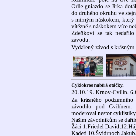
Orlie gniazdo se Jirka dot
do druhého okruhu ve stejn
s mírným náskokem, který v
vítězně s náskokem více ne
Zdeňkovi se tak nedařilo
závodu.
Vydařený závod s krásným t
Cyklokros nabírá otáčky.
20.10.19. Krnov-Cvilín. 6.
Za krásného podzimního 
závodilo pod Cvilínem.
moderoval nestor cyklistik
Našim závodníkům se dařilo
Žáci 1.Friedel David,12.Há
Kadeti 10.Švidrnoch Jakub