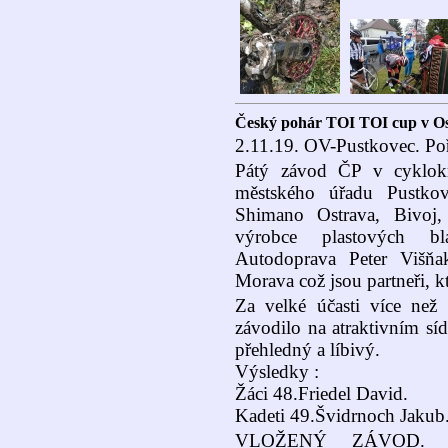
Český pohár TOI TOI cup v Os
2.11.19. OV-Pustkovec. Po
Pátý závod ČP v cyklok
městského úřadu Pustko
Shimano Ostrava, Bivoj
výrobce plastových bl
Autodoprava Peter Višňak
Morava což jsou partneři, k
Za velké účasti více než
závodilo na atraktivním sí
přehledný a líbivý.
Výsledky :
Žáci 48.Friedel David.
Kadeti 49.Švidrnoch Jakub
VLOŽENÝ ZÁVOD. Mas