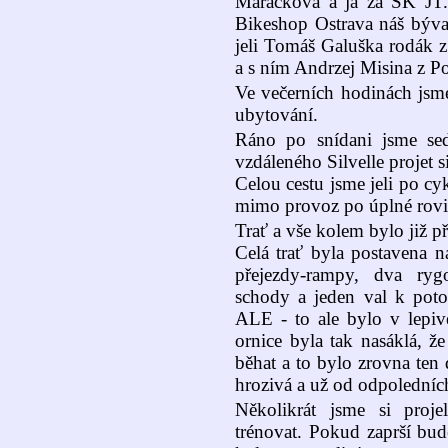
Maráčková a já za SK JT
Bikeshop Ostrava náš býva
jeli Tomáš Galuška rodák z
a s ním Andrzej Misina z Po
Ve večerních hodinách jsme
ubytování.
Ráno po snídani jsme se
vzdáleného Silvelle projet si
Celou cestu jsme jeli po c
mimo provoz po úplné rovi
Trať a vše kolem bylo již př
Celá trať byla postavena n
přejezdy-rampy, dva ryg
schody a jeden val k poto
ALE - to ale bylo v lepiv
ornice byla tak nasáklá, ž
běhat a to bylo zrovna ten
hrozivá a už od odpoledníc
Několikrát jsme si proj
trénovat. Pokud zaprší bud