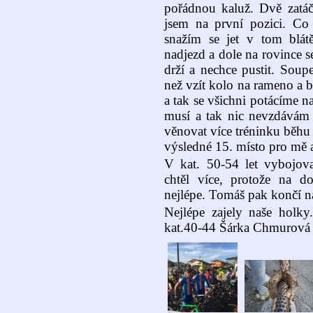
pořádnou kaluž. Dvě zatá
jsem na první pozici. Co
snažím se jet v tom blá
nadjezd a dole na rovince se
drží a nechce pustit. Soup
než vzít kolo na rameno a b
a tak se všichni potácíme n
musí a tak nic nevzdávám 
věnovat více tréninku běhu
výsledné 15. místo pro mě 
V kat. 50-54 let vybojova
chtěl více, protože na d
nejlépe. Tomáš pak končí n
Nejlépe zajely naše holky
kat.40-44 Šárka Chmurová 