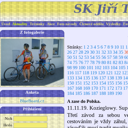
Úvod
Aktuality
Tréninky
Akce
Foto závody
Členové oddílu
Výsledky
Fo
Z fotogalerie
Stránky:
1
2
3
4
5
6
7
8
9
10
11
1
26
27
28
29
30
31
32
33
34
35
3
50
51
52
53
54
55
56
57
58
59
6
74
75
76
77
78
79
80
81
82
83
8
98
99
100
101
102
103
104
105
116
117
118
119
120
121
122
12
133
134
135
136
137
138
139
14
150
151
152
153
154
155
156
15
167
168
169
170
171
172
173
17
Anketa
184
185
186
187
188
189
190
BlueBoard.cz
A zase do Polska.
11.11.19. Kozieglowy. Supe
Přihlášení
Třetí závod za sebou v
Nick
cestováním je vždy záhul,
Heslo
závoďák musí tvrdit muzik