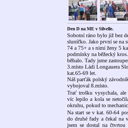
Den D na ME v Silvelle.
Sobotní ráno bylo již bez 
sluníčko. Jako první se na s
74 a 75+ a s nimi ženy 5 ka
podmínky na běžecký kros. 
běhalo. Tady jsme zastoupen
3.místo Ládi Longauera Sl
kat.65-69 let.
Náš parťák polský závodník
vybojoval 8.místo.
Trať trošku vysychala, ale 
víc lepilo a kola se netoč
okruhu, pokud to mechanici
Na start se v kat. 60-64 post
do druhé řady a čekal na v
jsem se dostal na čtvrtou 