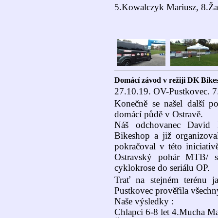
5.Kowalczyk Mariusz, 8.Ža
Domácí závod v režiji DK Bike
27.10.19. OV-Pustkovec. 7
Konečně se našel další po
domácí půdě v Ostravě.
Náš odchovanec David K
Bikeshop a již organizov
pokračoval v této iniciativ
Ostravský pohár MTB/ se
cyklokrose do seriálu OP.
Trať na stejném terénu j
Pustkovec prověřila všechn
Naše výsledky :
Chlapci 6-8 let 4.Mucha M