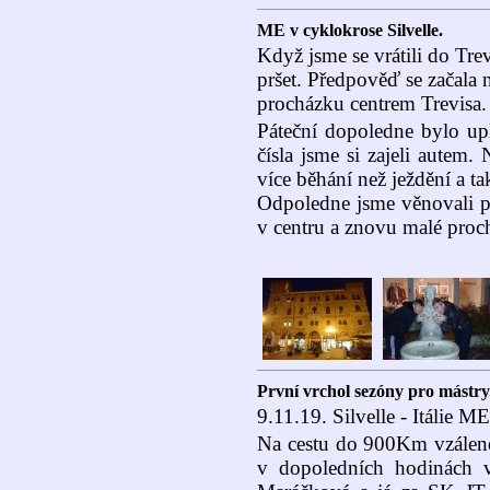
ME v cyklokrose Silvelle.
Když jsme se vrátili do Tre
pršet. Předpověď se začala 
procházku centrem Trevisa.
Páteční dopoledne bylo upl
čísla jsme si zajeli autem. 
více běhání než ježdění a tak
Odpoledne jsme věnovali p
v centru a znovu malé proc
První vrchol sezóny pro mástry
9.11.19. Silvelle - Itálie M
Na cestu do 900Km vzálenéh
v dopoledních hodinách v