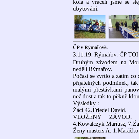
kola a vraceli jsme se st
ubytování.
ČP v Rýmařově.
3.11.19. Rýmařov. ČP TOI
Druhým závodem na Mora
neděli Rýmařov.
Počasí se zvrtlo a zatím co
přijatelných podmínek, tak
malými přestávkami panova
než dost a tak to pěkně klou
Výsledky :
Žáci 42.Friedel David.
VLOŽENÝ ZÁVOD. Mas
4.Kowalczyk Mariusz, 7.Ža
Ženy masters A. 1.Maráčko