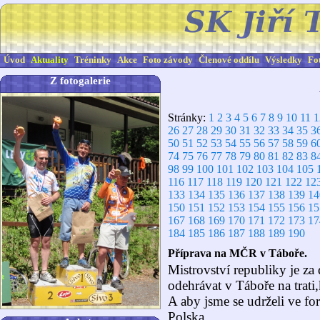
Úvod
Aktuality
Tréninky
Akce
Foto závody
Členové oddílu
Výsledky
Fo
Z fotogalerie
Stránky:
1
2
3
4
5
6
7
8
9
10
11
1
26
27
28
29
30
31
32
33
34
35
3
50
51
52
53
54
55
56
57
58
59
6
74
75
76
77
78
79
80
81
82
83
8
98
99
100
101
102
103
104
105
116
117
118
119
120
121
122
12
133
134
135
136
137
138
139
14
150
151
152
153
154
155
156
15
167
168
169
170
171
172
173
17
184
185
186
187
188
189
190
Příprava na MČR v Táboře.
Mistrovství republiky je z
odehrávat v Táboře na trati,
A aby jsme se udrželi ve fo
Polska.