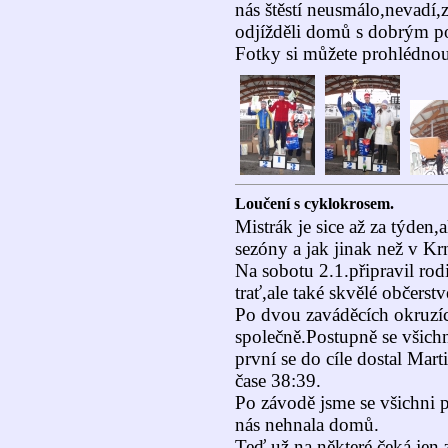
nás štěstí neusmálo,nevadí,
odjížděli domů s dobrým p
Fotky si můžete prohlédno
Loučení s cyklokrosem.
Mistrák je sice až za týden,a
sezóny a jak jinak než v K
Na sobotu 2.1.připravil ro
trať,ale také skvělé občerstv
Po dvou zaváděcích okruzích
společně.Postupně se všich
první se do cíle dostal 
čase 38:39.
Po závodě jsme se všichni po
nás nehnala domů.
Teď už na některé čeká jen 