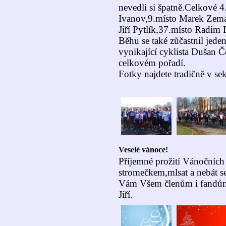
nevedli si špatně.Celkové 
Ivanov,9.místo Marek Zema
Jiří Pytlík,37.místo Radim
Běhu se také zůčastnil jede
vynikající cyklista Dušan Č
celkovém pořadí.
Fotky najdete tradičně v s
Veselé vánoce!
Příjemné prožití Vánočních
stromečkem,mlsat a nebát se
Vám Všem členům i fandům
Jiří.