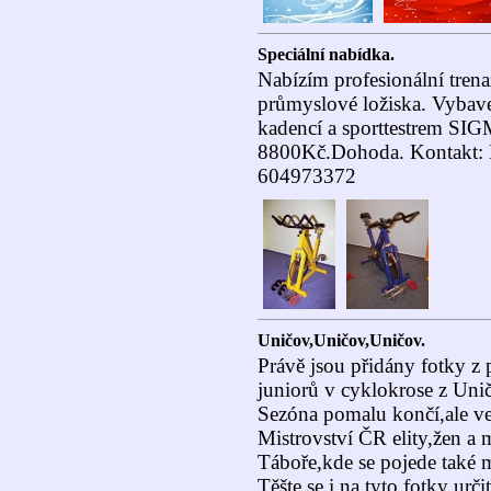
Speciální nabídka.
Nabízím profesionální tren
průmyslové ložiska. Vyba
kadencí a sporttestrem SI
8800Kč.Dohoda. Kontakt: M
604973372
Uničov,Uničov,Uničov.
Právě jsou přidány fotky 
juniorů v cyklokrose z Uni
Sezóna pomalu končí,ale vel
Mistrovství ČR elity,žen a m
Táboře,kde se pojede také m
Těšte se i na tyto fotky urč