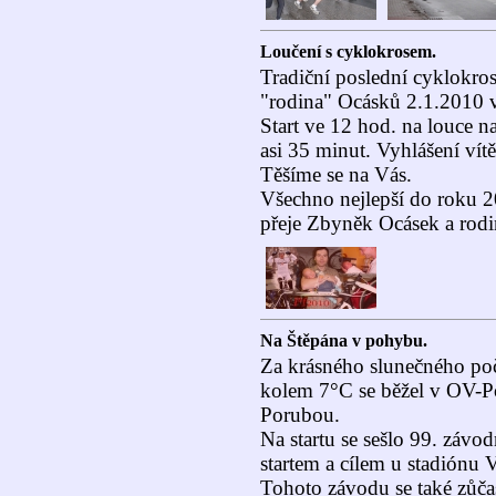
Loučení s cyklokrosem.
Tradiční poslední cyklokro
"rodina" Ocásků 2.1.2010 
Start ve 12 hod. na louce n
asi 35 minut. Vyhlášení vít
Těšíme se na Vás.
Všechno nejlepší do roku 2
přeje Zbyněk Ocásek a rodi
Na Štěpána v pohybu.
Za krásného slunečného poč
kolem 7°C se běžel v OV-Po
Porubou.
Na startu se sešlo 99. závo
startem a cílem u stadión
Tohoto závodu se také zůča