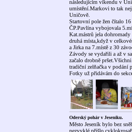
následujícím víkendu v Unič
umístění.Markovi to tak ne
Uničově.
Startovní pole žen čítalo 1
ČP.Pavlína vybojovala 5.mí
Kat.mástrů jela dohromady 
druhá místa,když v celkové
a Jirka na 7.místě z 30 záv
Závody se vydařili a až v 
začalo drobně pršet.Všichni
tradiční zelňačka v podání 
Fotky už přidávám do sek
Oderský pohár v Jeseníku.
Město Jeseník bylo bez sně
nezvyklé přišlo cyklokros