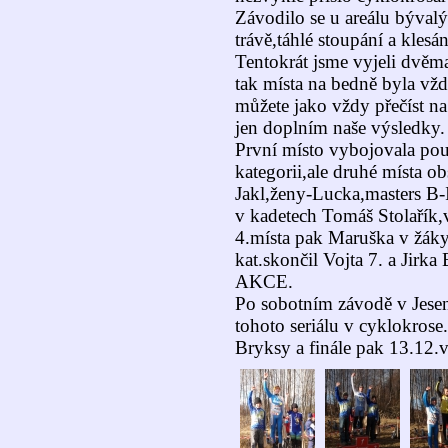
Závodilo se u areálu bývalý
trávě,táhlé stoupání a klesá
Tentokrát jsme vyjeli dvěma
tak místa na bedně byla vžd
můžete jako vždy přečíst 
jen doplním naše výsledky.
První místo vybojovala pou
kategorii,ale druhé místa o
Jakl,ženy-Lucka,masters B-I
v kadetech Tomáš Stolařík,
4.místa pak Maruška v žáky
kat.skončil Vojta 7. a Jirka
AKCE.
Po sobotním závodě v Jese
tohoto seriálu v cyklokrose
Bryksy a finále pak 13.12