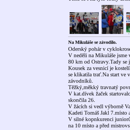
Na Mikuláše se závodilo.
Oderský pohár v cyklokrose
V neděli na Mikuláše jsme 
80 km od Ostravy.Tady se je
Kousek za vesnicí je kostel
se klikatila trať.Na start ve
závodníků.
Těžký,měkký travnatý povrc
V kat.dívek žaček startoval
skončila 26.
V žácích si vedl výborně V
Kadeti Tomáš Jakl 7.místo 
V silné kopnkurenci juniorů 
na 10 místo a před mistrov