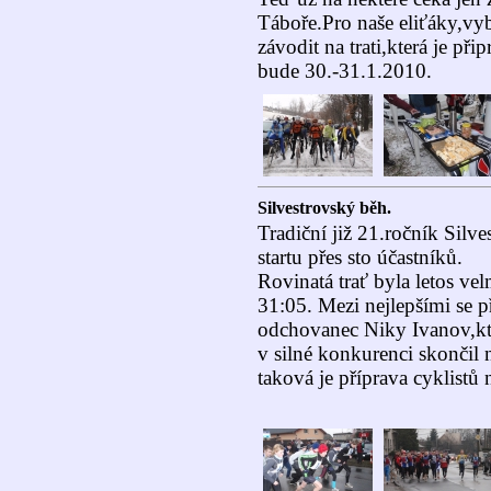
Táboře.Pro naše eliťáky,vy
závodit na trati,která je při
bude 30.-31.1.2010.
Silvestrovský běh.
Tradiční již 21.ročník Sil
startu přes sto účastníků.
Rovinatá trať byla letos ve
31:05. Mezi nejlepšími se p
odchovanec Niky Ivanov,kte
v silné konkurenci skončil 
taková je příprava cyklistů