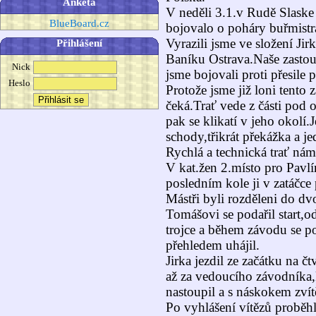
Anketa
V neděli 3.1.v Rudě Slaske
BlueBoard.cz
bojovalo o poháry buřmistr
Vyrazili jsme ve složení Ji
Přihlášení
Baníku Ostrava.Naše zastoup
Nick
jsme bojovali proti přesile 
Heslo
Protože jsme již loni tento 
čeká.Trať vede z části pod
pak se klikatí v jeho okolí.
schody,třikrát překážka a j
Rychlá a technická trať nám 
V kat.žen 2.místo pro Pavl
posledním kole ji v zatáčce 
Mástři byli rozděleni do dvo
Tomášovi se podařil start,o
trojce a během závodu se po
přehledem uhájil.
Jirka jezdil ze začátku na č
až za vedoucího závodníka
nastoupil a s náskokem zvítě
Po vyhlášení vítězů proběhla