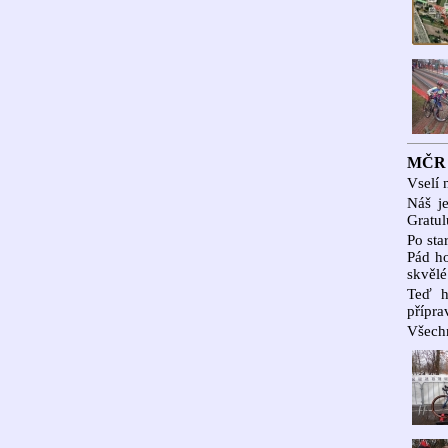
MČR v
Vselí 
Náš je
Gratul
Po sta
Pád ho
skvělé
Teď h
přípra
Všechn