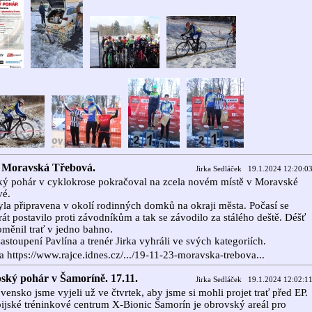
. Moravská Třebová.
Jirka Sedláček 19.1.2024 12:20:0
ý pohár v cyklokrose pokračoval na zcela novém místě v Moravské
vé.
yla připravena v okolí rodinných domků na okraji města. Počasí se
rát postavilo proti závodníkům a tak se závodilo za stálého deště. Déšť
oměnil trať v jedno bahno.
astoupení Pavlína a trenér Jirka vyhráli ve svých kategoriích.
a https://www.rajce.idnes.cz/.../19-11-23-moravska-trebova...
ský pohár v Šamoríně. 17.11.
Jirka Sedláček 19.1.2024 12:02:1
vensko jsme vyjeli už ve čtvrtek, aby jsme si mohli projet trať před EP.
jské tréninkové centrum X-Bionic Šamorín je obrovský areál pro