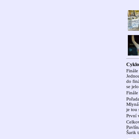
Cyklok
Finále
Jednou
do fin
se jel
Finále
Pořad
Mlynář
je tou
První 
Celkov
Pavlín
Šarik 