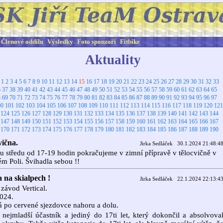
Členové oddílu
Výsledky
Foto sponzoři
Fitbike
Aktuality
:
1
2
3
4
5
6
7
8
9
10
11
12
13
14
15
16
17
18
19
20
21
22
23
24
25
26
27
28
29
30
31
32
33
6
37
38
39
40
41
42
43
44
45
46
47
48
49
50
51
52
53
54
55
56
57
58
59
60
61
62
63
64
65
8
69
70
71
72
73
74
75
76
77
78
79
80
81
82
83
84
85
86
87
88
89
90
91
92
93
94
95
96
97
00
101
102
103
104
105
106
107
108
109
110
111
112
113
114
115
116
117
118
119
120
121
124
125
126
127
128
129
130
131
132
133
134
135
136
137
138
139
140
141
142
143
144
147
148
149
150
151
152
153
154
155
156
157
158
159
160
161
162
163
164
165
166
167
170
171
172
173
174
175
176
177
178
179
180
181
182
183
184
185
186
187
188
189
190
vična.
Jirka Sedláček 30.1.2024 21:48:4
 středu od 17-19 hodin pokračujeme v zimní přípravě v tělocvičně v
m Poli. Švihadla sebou !!
 na skialpech !
Jirka Sedláček 22.1.2024 22:13:4
 závod Vertical.
024.
á po cervené sjezdovce nahoru a dolu.
nejmladší účastník a jediný do 17ti let, který dokončil a absolvova