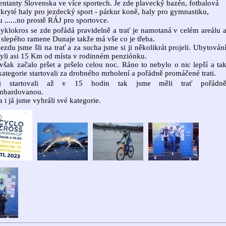
entanty Slovenska ve více sportech. Je zde plavecký bazén, fotbalová
, kryté haly pro jezdecký sport - párkur koně, haly pro gymnastiku,
ku ......no prostě RÁJ pro sportovce.
yklokros se zde pořádá pravidelně a trať je namotaná v celém areálu 
slepého ramene Dunaje takže má vše co je třeba.
jezdu jsme šli na trať a za sucha jsme si ji několikrát projeli. Ubytován
yli asi 15 Km od místa v rodinném penziónku.
však začalo pršet a pršelo celou noc. Ráno to nebylo o nic lepší a ta
kategorie startovali za drobného mrholení a pořádně promáčené trati.
tři startovali až v 15 hodin tak jsme měli trať pořádn
mbardovanou.
a i já jsme vyhráli své kategorie.