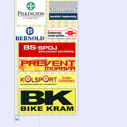
6
!
.
R
í