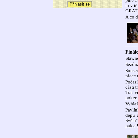
plné 3
to v t
GRAT
A co d
Finál
Slawn
Sezóna
Soused
přece
Počasí
části 
Trať v
pokec 
Vyhlaš
Pavlín
depu 
Světa"
palce 