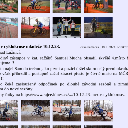
 cyklokrose mládeže 10.12.23.
Jirka Sedláček 19.1.2024 12:58:5
nad Lužnicí.
diný zástupce v kat. st.žáků Samuel Mucha obsadil skvělé 4.místo 
ujeme !!
rtu najel Sam do terénu jako první a pozici držel skoro celý první okruh
 však přibrzdil a postupně začal ztrácet přesto je čtvrté místo na MČ
 !!
o čeká zasloužený odpočinek po dlouhé závodní sezóně a zimn
va do nové sezóny.
y fotky na https://www.rajce.idnes.cz/.../10-12-23-mcr-v-cyklokrose...