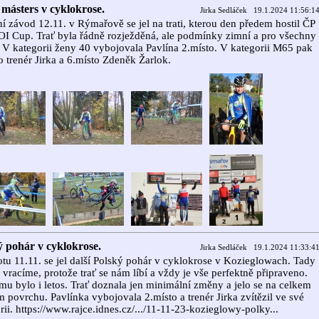
ásters v cyklokrose.
Jirka Sedláček 19.1.2024 11:56:1
í závod 12.11. v Rýmařově se jel na trati, kterou den předem hostil ČP
I Cup. Trať byla řádně rozježděná, ale podmínky zimní a pro všechny
. V kategorii ženy 40 vybojovala Pavlína 2.místo. V kategorii M65 pak
o trenér Jirka a 6.místo Zdeněk Žarlok.
ý pohár v cyklokrose.
Jirka Sedláček 19.1.2024 11:33:4
tu 11.11. se jel další Polský pohár v cyklokrose v Kozieglowach. Tady
i vracíme, protože trať se nám líbí a vždy je vše perfektně připraveno.
mu bylo i letos. Trať doznala jen minimální změny a jelo se na celkem
 povrchu. Pavlínka vybojovala 2.místo a trenér Jirka zvítězil ve své
rii. https://www.rajce.idnes.cz/.../11-11-23-kozieglowy-polky...