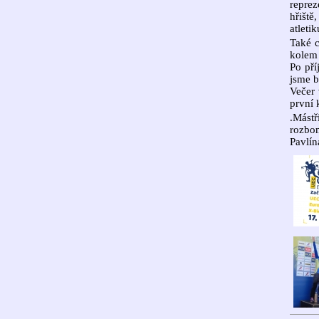
reprez
hřiště
atleti
Také c
kolem 
Po pří
jsme b
Večer 
první 
.Más
rozbo
Pavlín