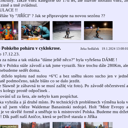
.okruhy. Takže vitěz kategorie do 17ti let, ale hlavně morální vítěz, ž
é zimě a tmě zvládnul.
ULACE !!
ěláte Vy "JIŘÍCI" ? Jak se připravujete na novou sezónu ??
e Polského poháru v cyklokrose.
Jirka Sedláček 19.1.2024 13:08:0
o 17.12.23.
 za náma a tak otázka "dáme ještě něco?" byla vyřešena DÁME !
i v Polsku stále závodí a tak jsme vyrazili. Sice trochu dále 280Km, al
 nebudeme sedět doma.
 drželo teplotu nad nulou +6°C a bez sněhu skoro sucho jen v jedn
tratě podmočeno, takže bláto co se dalo jezdit.
e Slawně je zábavná to se musí zažít( viz foto). Po závodě občerstvení 
s kolegy prostě odpočinek .
ování už za šera, ale nebylo kam pospíchat.
ka vyhrála a já druhé místo. Po technických problémech výměna kola 
a už jsem vítěze Waldemar Banasinski nedojel. Holt "Mistr Evropy 
 je ve skvělé formě a směřuje to k mistrovství Polska. Budeme mu drže
!! Dík patří naší Aničce, která se pečlivě starala o Jiříka