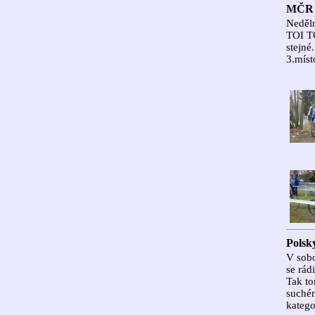
MČR m
Neděln
TOI TO
stejné
3.míst
Polsk
V sobo
se rád
Tak to
suchém
katego