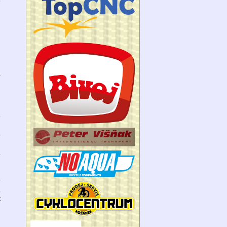
e
1
e
é
a
v
a
t