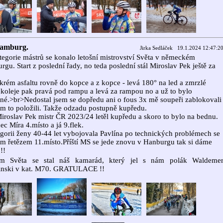
amburg.
Jirka Sedláček 19.1.2024 12:47:2
tegorie mástrů se konalo letošní mistrovství Světa v německém
rgu.
Start z poslední řady, no teda poslední stál Miroslav Pek ještě za
rém asfaltu rovně do kopce a z kopce - levá 180° na led a zmrzlé
 koleje pak pravá pod rampu a levá za rampou no a už to bylo
né.>br>Nedostal jsem se dopředu ani o fous 3x mě soupeři zablokovali
m to položili. Takže odzadu postupně kupředu.
iroslav Pek mistr ČR 2023/24 letěl kupředu a skoro to bylo na bednu.
c Míra 4.místo a já 9.flek.
gorii ženy 40-44 let vybojovala Pavlína po technických problémech se
m řetězem 11.místo.
Příští MS se jede znovu v Hanburgu tak si dáme
!!
em Světa se stal náš kamarád, který jel s nám polák Waldeme
inski v kat. M70. GRATULACE !!