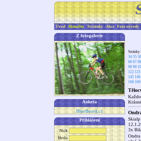
Úvod
Aktuality
Tréninky
Akce
Foto závody
Z fotogalerie
Stránky
34
35
3
66
67
6
98
99
1
122
123
145
146
168
169
Těloc
Každou
Anketa
Krásné
BlueBoard.cz
Ondra
Skialp
Přihlášení
12.1.2
3x Bil
Nick
Ondra 
Heslo