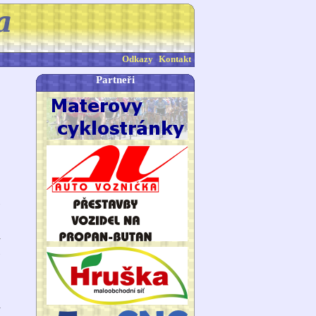
Odkazy
Kontakt
Partneři
8
3
l