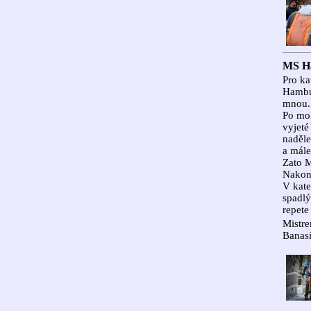
MS H
Pro ka
Hambu
mnou.
Po mok
vyjeté
naděle
a mále
Zato M
Nakone
V kate
spadlý
repete 
Mistr
Banas