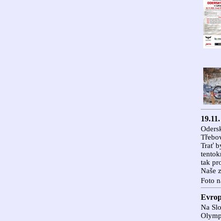
19.11
Odersk
Třebo
Trať b
tentok
tak pr
Naše z
Foto n
Evrop
Na Slo
Olympi