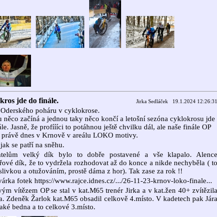
ros jde do finále.
Jirka Sedláček 19.1.2024 12:26:3
 Oderského poháru v cyklokrose.
 něco začíná a jednou taky něco končí a letošní sezóna cyklokrosu jde
ále. Jasně, že profíííci to potáhnou ještě chvilku dál, ale naše finále OP
o právě dnes v Krnově v areálu LOKO motivy.
 jak se patří na sněhu.
atelům velký dík bylo to dobře postavené a vše klapalo. Alenc
ové dík, že to vydržela rozhodovat až do konce a nikde nechyběla ( t
 slivkou a otužováním, prostě dáma z hor). Tak zase za rok !!
várka fotek https://www.rajce.idnes.cz/.../26-11-23-krnov-loko-finale...
ým vítězem OP se stal v kat.M65 trenér Jirka a v kat.žen 40+ zvítězil
a. Zdeněk Žarlok kat.M65 obsadil celkově 4.místo. V kadetech pak Jár
také bedna a to celkové 3.místo.