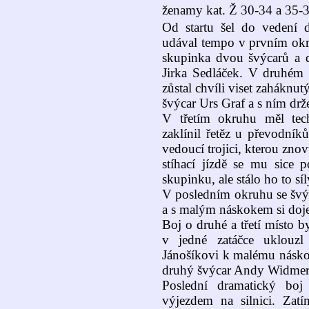
ženamy kat. Ž 30-34 a 35-39
Od startu šel do vedení 
udával tempo v prvním okru
skupinka dvou švýcarů a 
Jirka Sedláček. V druhém
zůstal chvíli viset zaháknut
švýcar Urs Graf a s ním drže
V třetím okruhu měl tec
zaklínil řetěz u převodníků
vedoucí trojici, kterou zno
stíhací jízdě se mu sice p
skupinku, ale stálo ho to sí
V posledním okruhu se švýc
a s malým náskokem si dojel
Boj o druhé a třetí místo b
v jedné zatáčce uklouzl
Jánošíkovi k malému náskok
druhý švýcar Andy Widmer
Poslední dramatický boj
výjezdem na silnici. Zat