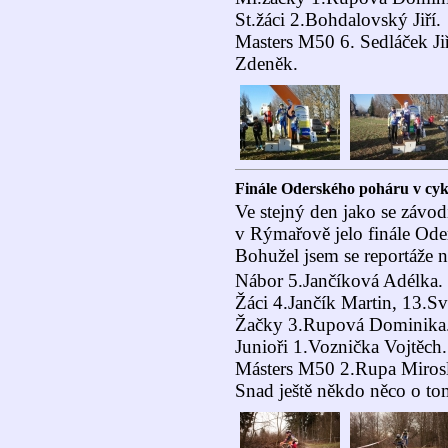
St.žáci 2.Bohdalovský Jiří.
Masters M50 6. Sedláček Ji
Zdeněk.
Finále Oderského poháru v cyk
Ve stejný den jako se závod
v Rýmařově jelo finále Ode
Bohužel jsem se reportáže 
Nábor 5.Jančíková Adélka.
Žáci 4.Jančík Martin, 13.S
Žačky 3.Rupová Dominika
Junioři 1.Voznička Vojtěch.
Másters M50 2.Rupa Mirosl
Snad ještě někdo něco o to