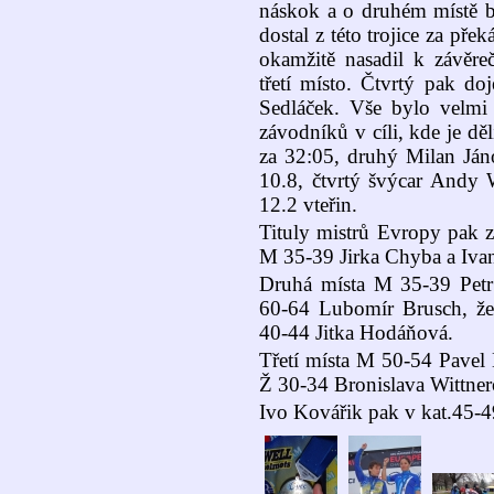
náskok a o druhém místě b
dostal z této trojice za pře
okamžitě nasadil k závěre
třetí místo. Čtvrtý pak do
Sedláček. Vše bylo velmi
závodníků v cíli, kde je děl
za 32:05, druhý Milan Jánoš
10.8, čtvrtý švýcar Andy W
12.2 vteřin.
Tituly mistrů Evropy pak z
M 35-39 Jirka Chyba a Ivan
Druhá místa M 35-39 Pet
60-64 Lubomír Brusch, ž
40-44 Jitka Hodáňová.
Třetí místa M 50-54 Pavel
Ž 30-34 Bronislava Wittne
Ivo Kovářik pak v kat.45-49