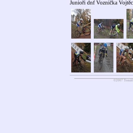
Junioři dnf Voznička Vojtěc
©2007 Tomáš