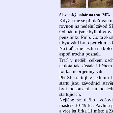
Slovenský pohár na trati ME.
Když jsme se přihlašovali n
rovnou na nedělní závod SP, k
Od pátku jsme byli ubytova
penziónku Pmb. Co ta zkratk
ubytování bylo perfektní s 
Na trať jsme jezdili na kole
aspoň trochu poznali.
Trať v neděli celkem osc
teplota tak zůstala i běhe
foukal nepříjemný vítr.
Při SP startují v jednom 
startu jsou závodníci sta
byli odsouzeni na posle
startujících.
Nejlépe se dařilo Ivošov
masters 30-49 let. Pavlína 
a více let Jirka 11.místo a 