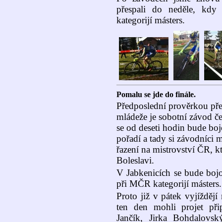
přespali do neděle, kdy
kategorijí másters.
Pomalu se jde do finále.
Předposlední prověrkou př
mládeže je sobotní závod č
se od deseti hodin bude bo
pořadí a tady si závodníci 
řazení na mistrovství ČR, k
Boleslavi.
V Jabkenicích se bude bojov
při MČR kategorijí másters.
Proto již v pátek vyjíždějí 
ten den mohli projet při
Jančík, Jirka Bohdalovs