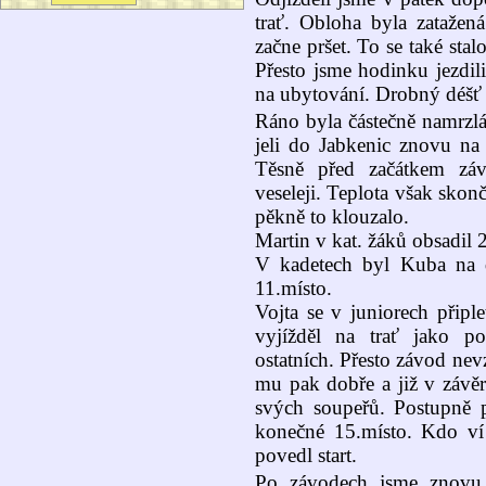
trať. Obloha byla zatažen
začne pršet. To se také sta
Přesto jsme hodinku jezdili
na ubytování. Drobný déšť 
Ráno byla částečně namrzlá
jeli do Jabkenic znovu na 
Těsně před začátkem záv
veseleji. Teplota však skonč
pěkně to klouzalo.
Martin v kat. žáků obsadil 
V kadetech byl Kuba na d
11.místo.
Vojta se v juniorech připl
vyjížděl na trať jako p
ostatních. Přesto závod nevzd
mu pak dobře a již v závě
svých soupeřů. Postupně p
konečné 15.místo. Kdo ví
povedl start.
Po závodech jsme znovu 