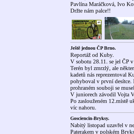
Pavlína Maráčková, Ivo Ková
Držte nám palce!!
Ještě jednou ČP Brno.
Reportáž od Kuby.
V sobotu 28.11. se jel ČP v
Terén byl zmrzlý, ale někte
kadetů nás reprezentoval K
pohyboval v první desítce.
prohraném souboji se musel
V juniorech závodil Vojta V
Po zaslouženém 12.místě uká
víc nahoru.
Gosciencin-Bryksy.
Nabitý listopad uzavřel v 
Paterakem v polském Bryksy