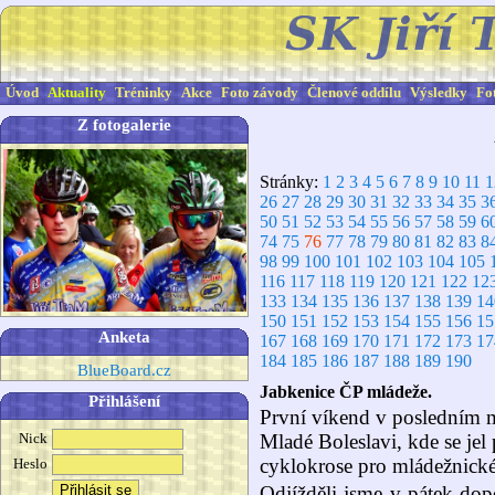
Úvod
Aktuality
Tréninky
Akce
Foto závody
Členové oddílu
Výsledky
Fo
Z fotogalerie
Stránky:
1
2
3
4
5
6
7
8
9
10
11
1
26
27
28
29
30
31
32
33
34
35
3
50
51
52
53
54
55
56
57
58
59
6
74
75
76
77
78
79
80
81
82
83
8
98
99
100
101
102
103
104
105
116
117
118
119
120
121
122
12
133
134
135
136
137
138
139
14
150
151
152
153
154
155
156
15
Anketa
167
168
169
170
171
172
173
17
184
185
186
187
188
189
190
BlueBoard.cz
Jabkenice ČP mládeže.
Přihlášení
První víkend v posledním m
Nick
Mladé Boleslavi, kde se jel
cyklokrose pro mládežnické
Heslo
Odjížděli jsme v pátek dopo