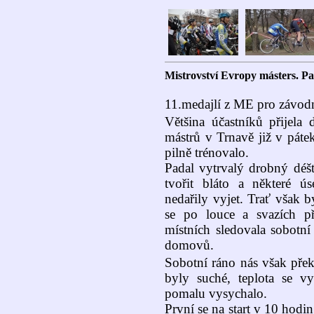
Mistrovství Evropy másters. Pav
11.medajlí z ME pro závod
Většina účastníků přijel
mástrů v Trnavě již v pátek 
pilně trénovalo.
Padal vytrvalý drobný déšť
tvořit bláto a některé 
nedařily vyjet. Trať však b
se po louce a svazích př
místních sledovala sobotn
domovů.
Sobotní ráno nás však přek
byly suché, teplota se vy
pomalu vysychalo.
První se na start v 10 hodi