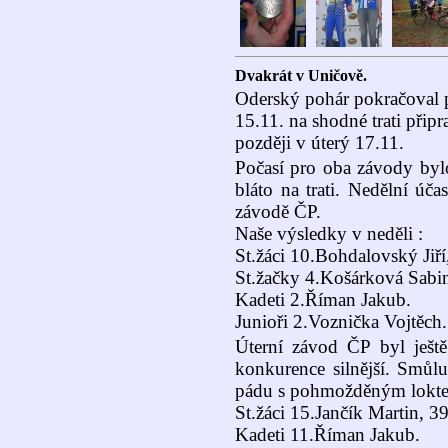
Dvakrát v Uničově.
Oderský pohár pokračoval 
15.11. na shodné trati připr
později v úterý 17.11.
Počasí pro oba závody byl
bláto na trati. Nedělní úč
závodě ČP.
Naše výsledky v neděli :
St.žáci 10.Bohdalovský Jiř
St.žačky 4.Košárková Sabin
Kadeti 2.Říman Jakub.
Junioři 2.Voznička Vojtěch.
Úterní závod ČP byl ještě
konkurence silnější. Smůlu
pádu s pohmožděným loktem
St.žáci 15.Jančík Martin, 3
Kadeti 11.Říman Jakub.