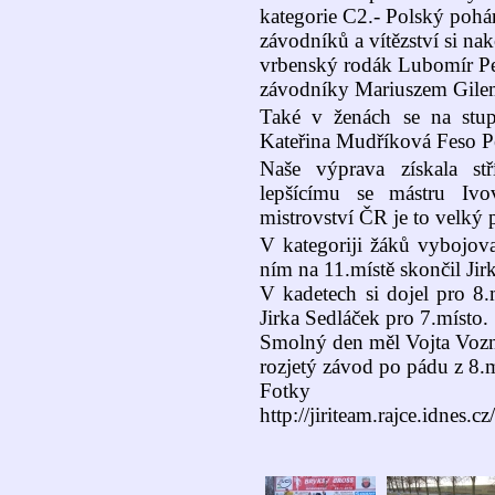
kategorie C2.- Polský pohár 
závodníků a vítězství si na
vrbenský rodák Lubomír Pe
závodníky Mariuszem Gil
Také v ženách se na stup
Kateřina Mudříková Feso Pe
Naše výprava získala st
lepšícímu se mástru Ivo
mistrovství ČR je to velký 
V kategoriji žáků vybojova
ním na 11.místě skončil Ji
V kadetech si dojel pro 8
Jirka Sedláček pro 7.místo.
Smolný den měl Vojta Vozni
rozjetý závod po pádu z 8.m
Fotky t
http://jiriteam.rajce.idnes