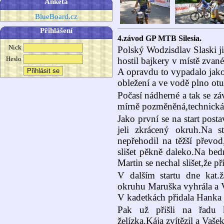
Anketa
BlueBoard.cz
Přihlášení
4.závod GP MTB Silesia.
Nick
Polský Wodzisdlav Slaski j
Heslo
hostil bajkery v místě zvan
A opravdu to vypadalo jako 
obležení a ve vodě plno otu
Počasí nádherné a tak se z
mírně pozměněná,technická a
Jako první se na start posta
jeli zkrácený okruh.Na sta
nepřehodil na těžší převod
slišet pěkně daleko.Na bed
Martin se nechal slišet,že p
V dalším startu dne kat.ž
okruhu Maruška vyhrála a V
V kadetkách přidala Hanka 
Pak už přišli na řadu 
želízka.Kája zvítězil a Vaše