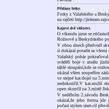
Přidány fotky.
Fotky z Valašského a Besky
na rajčeti http://jiriteam.rajc
Kájové dvě vítězství.
O víkendu jsme se zúčastn
Rožnově a Beskydského p
V obou dnech předvedl skv
si dokázal poradit se všemi 
Valašský pohár pokračoval
sváděli boje v areálu jízd
táhlé stoupání,kde se rozh
ukázal všem soupeřům záda 
ve stejné kat.dojel na 5.mís
nedokončil.V kat.mužů sk
open skončil na 3.místě Jirk
V nedělním 2.závodu Besk
ukázal,že jeho forma jd
počasí stylem start-cíl přev