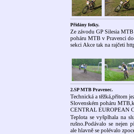
Přidány fotky.
Ze závodu GP Silesia MTB
poháru MTB v Pravenci doda
sekci Akce tak na rajčeti http
2.SP MTB Pravenec.
Technická a těžká,přitom je
Slovenském poháru MTB,kte
CENTRAL EUROPEAN C
Teplota se vyšplhala na sl
rušno.Podávalo se nejen pi
ale hlavně se polévalo zpo