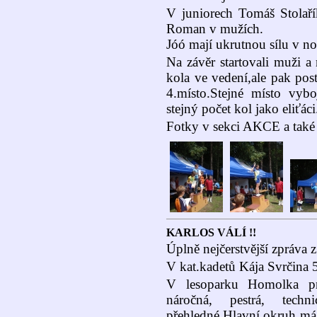
V juniorech Tomáš Stolařík
Roman v mužích.
Jóó mají ukrutnou sílu v no
Na závěr startovali muži a 
kola ve vedení,ale pak pos
4.místo.Stejné místo vybo
stejný počet kol jako eliťáci
Fotky v sekci AKCE a také na
KARLOS VÁLÍ !!
Úplně nejčerstvější zpráva
V kat.kadetů Kája Svrčina 5
V lesoparku Homolka pr
náročná, pestrá, tech
přehledné.Hlavní okruh má 