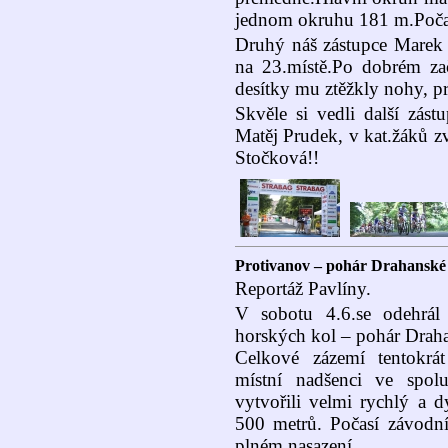
jednom okruhu 181 m.Počasí
Druhý náš zástupce Marek 
na 23.místě.Po dobrém za
desítky mu ztěžkly nohy, pr
Skvěle si vedli další zás
Matěj Prudek, v kat.žáků zví
Stočková!!
Protivanov – pohár Drahanské 
Reportáž Pavlíny.
V sobotu 4.6.se odehrál
horských kol – pohár Drah
Celkové zázemí tentokrá
místní nadšenci ve spolu
vytvořili velmi rychlý a 
500 metrů. Počasí závodn
plném nasazení.