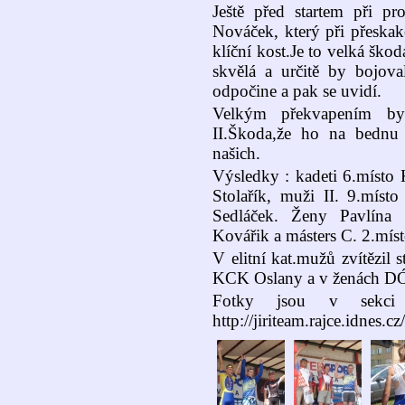
Ještě před startem při pr
Nováček, který při přeskak
klíční kost.Je to velká šk
skvělá a určitě by bojova
odpočine a pak se uvidí.
Velkým překvapením byl
II.Škoda,že ho na bednu 
našich.
Výsledky : kadeti 6.místo 
Stolařík, muži II. 9.mís
Sedláček. Ženy Pavlína 
Kovářik a másters C. 2.míst
V elitní kat.mužů zvítězil
KCK Oslany a v ženách DÓS
Fotky jsou v sekc
http://jiriteam.rajce.idnes.cz/