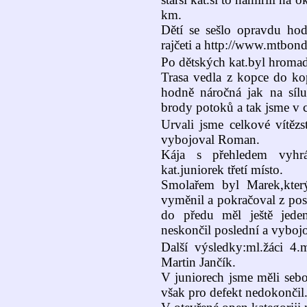
km.
Dětí se sešlo opravdu hod
rajčeti a http://www.mtbondr
Po dětských kat.byl hromad
Trasa vedla z kopce do ko
hodně náročná jak na sílu 
brody potoků a tak jsme v c
Urvali jsme celkové vítězs
vybojoval Roman.
Kája s přehledem vyhr
kat.juniorek třetí místo.
Smolařem byl Marek,který
vyměnil a pokračoval z pos
do předu měl ještě jeden
neskončil poslední a vyboj
Další výsledky:ml.žáci 4.
Martin Jančík.
V juniorech jsme měli sebo
však pro defekt nedokončil