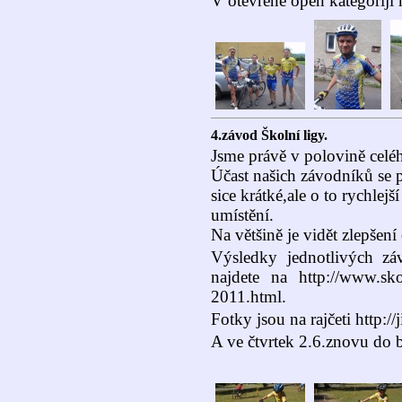
V otevřené open kategoriji 
4.závod Školní ligy.
Jsme právě v polovině celé
Účast našich závodníků se
sice krátké,ale o to rychlejš
umístění.
Na většině je vidět zlepšení 
Výsledky jednotlivých zá
najdete na http://www.skol
2011.html.
Fotky jsou na rajčeti http://j
A ve čtvrtek 2.6.znovu do b