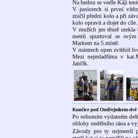
Na bednu se vedle Káji tent
V juniorech si první vítěz
zničil přední kolo a při závo
kolo opravit a dojet do cíle.
V mužích jen těsně utekla
metrů spurtoval se svým
Markem na 5.místě.
V mástrech open zvítězil Iv
Mezi nejmladšíma v kat.M
Jančík.
Kunčice pod Ondřejníkem-dvě v
Po sobotním vydatném dešti
oblohy nedělního rána a v
Závody pro ty nejmenší pr
starší kat.si to namířili n