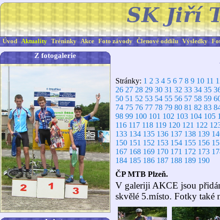
Úvod
Aktuality
Tréninky
Akce
Foto závody
Členové oddílu
Výsledky
Fo
Z fotogalerie
Stránky:
1
2
3
4
5
6
7
8
9
10
11
1
26
27
28
29
30
31
32
33
34
35
3
50
51
52
53
54
55
56
57
58
59
6
74
75
76
77
78
79
80
81
82
83
8
98
99
100
101
102
103
104
105
116
117
118
119
120
121
122
12
133
134
135
136
137
138
139
14
150
151
152
153
154
155
156
15
167
168
169
170
171
172
173
17
184
185
186
187
188
189
190
ČP MTB Plzeň.
V galeriji AKCE jsou přidán
skvělé 5.místo. Fotky také na