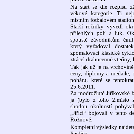
Na start se dle rozpisu 
věkové kategorie. Ti ne
místním fotbalovém stadion
Starší ročníky vyvedl o
přilehlých polí a luk. O
spoustě závodníkům čini
který vyžadoval dostate
zpomalovací klasické cykl
ztrácel drahocenné vteřiny, 
Tak jak už je na vrchovi
ceny, diplomy a medaile, o
poháru, které se tentok
25.6.2011.
Za modrožluté Jiříkovské b
já (bylo z toho 2.místo 
shodou okolností pobýval
„Jiříci“ bojovali v tento
Rožnově.
Kompletní výsledky najdet
Pavlína.