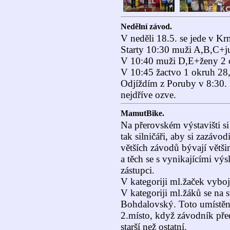
Nedělní závod.
V neděli 18.5. se jede v Kr
Starty 10:30 muži A,B,C+j
V 10:40 muži D,E+ženy 2
V 10:45 žactvo 1 okruh 2
Odjíždím z Poruby v 8:30. 
nejdříve ozve.
MamutBike.
Na přerovském výstavišti si 
tak silničáři, aby si zazávod
větších závodů bývají větši
a těch se s vynikajícími výs
zástupci.
V kategoriji ml.žaček vyb
V kategoriji ml.žáků se na s
Bohdalovský. Toto umístění
2.místo, když závodník před
starší než ostatní.