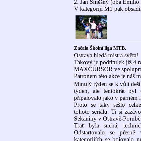
2. Jan Směšný (oba Emilio
V kategoriji M1 pak obsadi
Začala Školní liga MTB.
Ostrava hledá mistra světa!
Takový je podtitulek již 4.
MAXCURSOR ve spoluprác
Patronem této akce je náš m
Minulý týden se k vůli deš
týden, ale tentokrát by
připalovalo jako v parném l
Proto se taky sešlo cel
tohoto seriálu. Ti si zazá
Sekaniny v Ostravě-Porubě
Trať byla suchá, technic
Odstartovalo se přesně
kategorijích se bojovalo ne