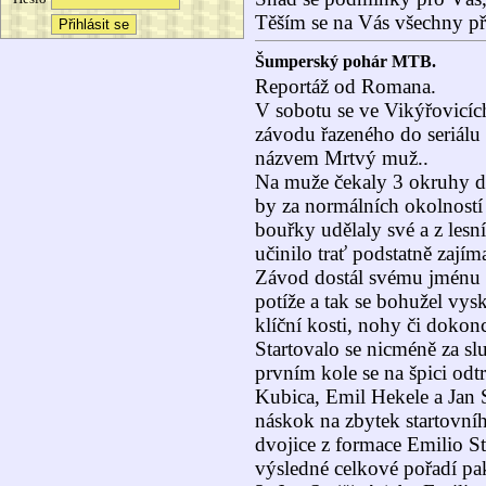
Těším se na Vás všechny při
Šumperský pohár MTB.
Reportáž od Romana.
V sobotu se ve Vikýřovicíc
závodu řazeného do seriá
názvem Mrtvý muž..
Na muže čekaly 3 okruhy d
by za normálních okolností
bouřky udělaly své a z lesní
učinilo trať podstatně zajíma
Závod dostál svému jménu a 
potíže a tak se bohužel vys
klíční kosti, nohy či dokon
Startovalo se nicméně za sl
prvním kole se na špici odtr
Kubica, Emil Hekele a Jan S
náskok na zbytek startovní
dvojice z formace Emilio S
výsledné celkové pořadí pa