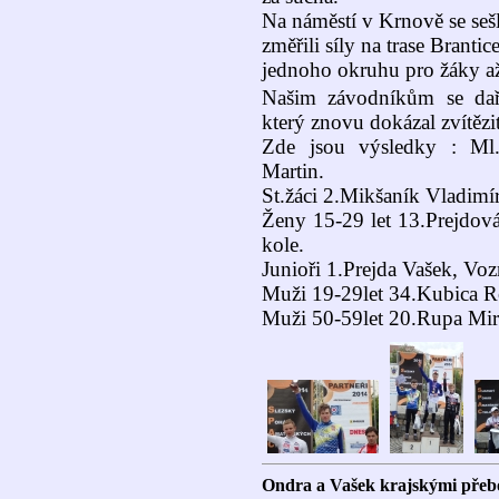
Na náměstí v Krnově se seš
změřili síly na trase Brant
jednoho okruhu pro žáky až
Našim závodníkům se daři
který znovu dokázal zvítězi
Zde jsou výsledky : Ml.ž
Martin.
St.žáci 2.Mikšaník Vladimír
Ženy 15-29 let 13.Prejdov
kole.
Junioři 1.Prejda Vašek, Vo
Muži 19-29let 34.Kubica R
Muži 50-59let 20.Rupa Mir
Ondra a Vašek krajskými přeb