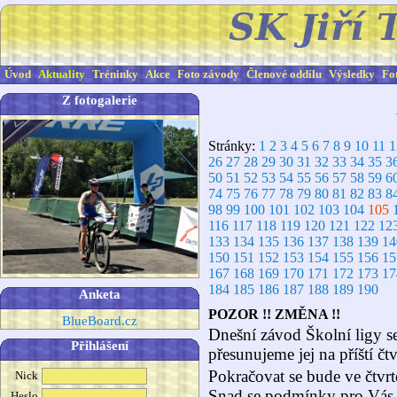
Úvod
Aktuality
Tréninky
Akce
Foto závody
Členové oddílu
Výsledky
Fo
Z fotogalerie
Stránky:
1
2
3
4
5
6
7
8
9
10
11
1
26
27
28
29
30
31
32
33
34
35
3
50
51
52
53
54
55
56
57
58
59
6
74
75
76
77
78
79
80
81
82
83
8
98
99
100
101
102
103
104
105
116
117
118
119
120
121
122
12
133
134
135
136
137
138
139
14
150
151
152
153
154
155
156
15
167
168
169
170
171
172
173
17
184
185
186
187
188
189
190
Anketa
POZOR !! ZMĚNA !!
BlueBoard.cz
Dnešní závod Školní ligy se
Přihlášení
přesunujeme jej na příští čtv
Pokračovat se bude ve čtvrt
Nick
Snad se podmínky pro Vás, k
Heslo