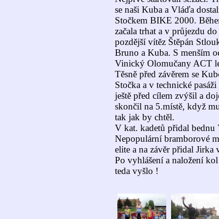
se naši Kuba a Vláďa dostal
Stočkem BIKE 2000. Během 
začala trhat a v průjezdu d
pozdější vítěz Štěpán Stlo
Bruno a Kuba. S menším ods
Vinický Olomučany ACT le
Těsně před závěrem se Kubo
Stočka a v technické pasáži 
ještě před cílem zvýšil a do
skončil na 5.místě, když m
tak jak by chtěl.
V kat. kadetů přidal bednu 
Nepopulární bramborové m
elite a na závěr přidal Jirka 
Po vyhlášení a naložení kol
teda vyšlo !