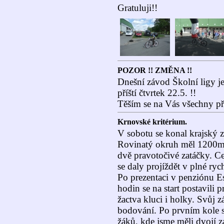
Gratuluji!!
POZOR !! ZMĚNA !!
Dnešní závod Školní ligy je
příští čtvrtek 22.5. !!
Těším se na Vás všechny při
Krnovské kritérium.
V sobotu se konal krajský z
Rovinatý okruh měl 1200met
dvě pravotočivé zatáčky. Ce
se daly projíždět v plné rych
Po prezentaci v penziónu Es
hodin se na start postavili 
žactva kluci i holky. Svůj 
bodování. Po prvním kole se 
žáků, kde jsme měli dvojí 