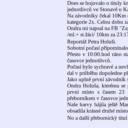
Dnes se bojovalo o tituly k
jednotlivců ve Stonavě u K
Na závodníky čekal 10Km okr
kategorie 2x. Celou dobu z
Ondra mi napsal na FB "Zaj
/ml.+ st.žáci/ 10km za 23:1
Reportáž Petra Holuši.
Sobotní počasí připomínalo 
Přesto v 10:00.hod ráno st
časovce jednotlivců.
Počasí bylo sychravé a nevl
dal v průběhu dopoledne př
Jako uplně první závodník 
Ondra Holuša, kterému se p
první místo s časem 23 
přeborníkem v časovce jedn
Naše barvy hájila ještě Ma
obsadila krásné druhé místo
No a další přebornický titul