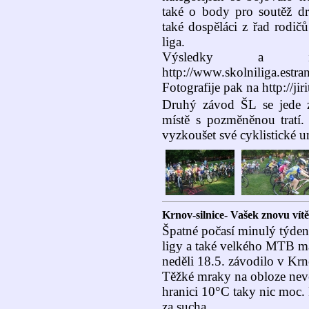
také o body pro soutěž dr
také dospěláci z řad rodi
liga.
Výsledky a in
http://www.skolniliga.estra
Fotografije pak na http://jir
Druhý závod ŠL se jede z
místě s pozměněnou tratí.
vyzkoušet své cyklistické u
Krnov-silnice- Vašek znovu vítěz
Špatné počasí minulý týden
ligy a také velkého MTB ma
neděli 18.5. závodilo v Kr
Těžké mraky na obloze nevěs
hranici 10°C taky nic moc. 
za sucha.