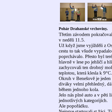
Pohár Drahanské vrchoviny.
Třetím závodem pokračoval 
v neděli 11.5.
Už když jsme vyjížděli z O
cestu to tak všude vypadal
poprchávalo. Přesto byl ter
hlavně v lese po jehličí a h
zachycovali ten drobný mokr
teplotou, která klesla k 9°C
Okruh v Benešově je jeden z
diváky velmi přehledný, dá 
během jednoho kola.
Jelo nás plné auto a v pěti 
jednotlivých kategorijích.
Ale popořádku.
Nejprve startovali st.žáci. 