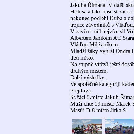
Jakuba Římana. V další sku
Holuša a také naše st.žačk
nakonec podlehl Kuba a dalš
trojice závodníků s Vláďou, 
V závěru měl nejvíce sil 
Albertem Janíkem AC Stará
Vláďou Mikšaníkem.
Mladší žáky vyhrál Ondra Ho
třetí místo.
Na stupně vítězů ještě dosá
druhým místem.
Další výsledky :
Ve společné kategoriji kade
Prejdová.
St.žáci 5.místo Jakub Říma
Muži elite 19.místo Marek 
Mástři D.8.místo Jirka S.