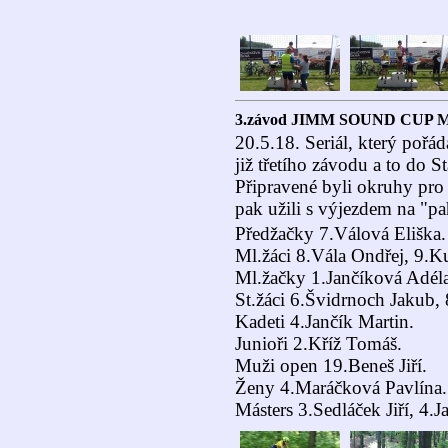
3.závod JIMM SOUND CUP 
20.5.18. Seriál, který pořá
již třetího závodu a to do St
Připravené byli okruhy pro 
pak užili s výjezdem na "p
Předžačky 7.Válová Eliška.
Ml.žáci 8.Vála Ondřej, 9.K
Ml.žačky 1.Jančíková Adéla
St.žáci 6.Švidrnoch Jakub,
Kadeti 4.Jančík Martin.
Junioři 2.Kříž Tomáš.
Muži open 19.Beneš Jiří.
Ženy 4.Maráčková Pavlína.
Másters 3.Sedláček Jiří, 4.J