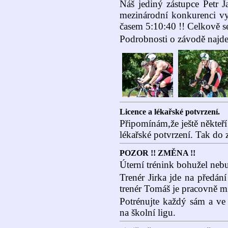
Náš jediný zástupce Petr J
mezinárodní konkurenci vyb
časem 5:10:40 !! Celkově se
Podrobnosti o závodě najdet
Licence a lékařské potvrzení.
Připomínám,že ještě někteří
lékařské potvrzení. Tak do z
POZOR !! ZMĚNA !!
Úterní trénink bohužel neb
Trenér Jirka jde na předá
trenér Tomáš je pracovně m
Potrénujte každý sám a ve
na školní ligu.