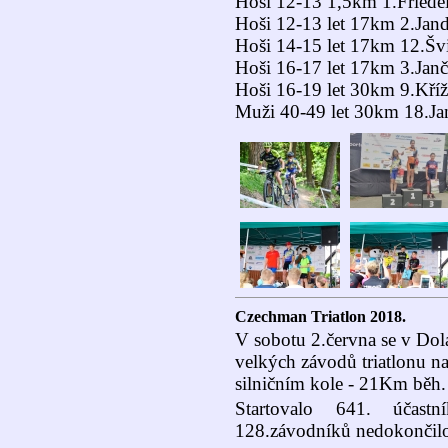
Hoši 12-13 1,5km 1.Friede
Hoši 12-13 let 17km 2.Jan
Hoši 14-15 let 17km 12.Šv
Hoši 16-17 let 17km 3.Janč
Hoši 16-19 let 30km 9.Kří
Muži 40-49 let 30km 18.Jan
Czechman Triatlon 2018.
V sobotu 2.června se v Dol
velkých závodů triatlonu n
silničním kole - 21Km běh.
Startovalo 641. účast
128.závodníků nedokončilo