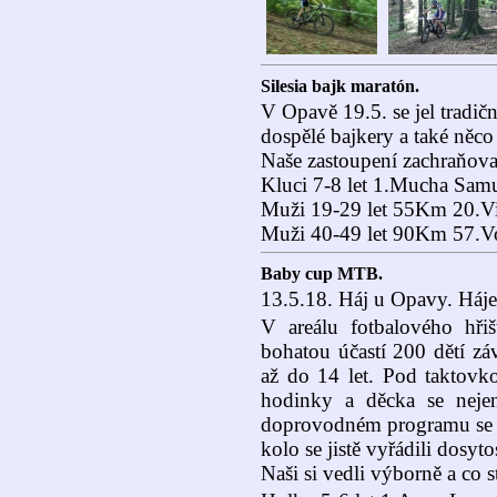
Silesia bajk maratón.
V Opavě 19.5. se jel tradi
dospělé bajkery a také něco 
Naše zastoupení zachraňoval 
Kluci 7-8 let 1.Mucha Samu
Muži 19-29 let 55Km 20.V
Muži 40-49 let 90Km 57.V
Baby cup MTB.
13.5.18. Háj u Opavy. Há
V areálu fotbalového hři
bohatou účastí 200 dětí zá
až do 14 let. Pod taktovk
hodinky a děcka se neje
doprovodném programu se 
kolo se jistě vyřádili dosytos
Naši si vedli výborně a co st