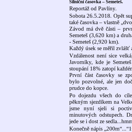
Silniční časovka – Semeteš.
Reportáž od Pavlíny.
Sobota 26.5.2018. Opět su
také časovka – vlastně „dv
Závod má dvě části – první
Semeteš (3,620 km) a druhá
- Semeteš (2,920 km).
Každý úsek se měřil zvlášť 
Vzdálenost není sice velk
Javorníky, kde je Semeteš
stoupání 18% zatopí každé
První část časovky se zpo
bylo pozvolné, ale jen doč
prudce do kopce.
Po dojezdu všech do cíle
pěkným sjezdíkem na Velké 
jsme nyní sjeli si pocti
minutových odstupech. Druh
jede se i dost ze sedla...h
Konečně nápis „200m“...“100