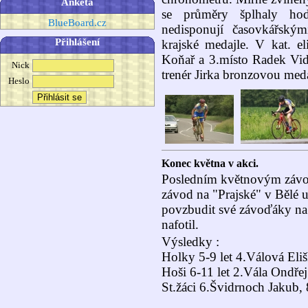
Anketa
se průměry šplhaly ho
BlueBoard.cz
nedisponují časovkářským
Přihlášení
krajské medajle. V kat. el
Koňař a 3.místo Radek Vid
Nick
trenér Jirka bronzovou meda
Heslo
Konec května v akci.
Posledním květnovým závod
závod na "Prajské" v Bělé u
povzbudit své závoďáky na 
nafotil.
Výsledky :
Holky 5-9 let 4.Válová Eliš
Hoši 6-11 let 2.Vála Ondřej
St.žáci 6.Švidrnoch Jakub,