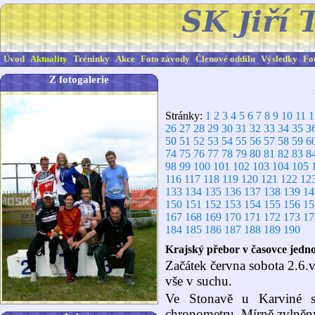
Úvod
Aktuality
Tréninky
Akce
Foto závody
Členové oddílu
Výsledky
Fo
Z fotogalerie
Stránky:
1
2
3
4
5
6
7
8
9
10
11
1
26
27
28
29
30
31
32
33
34
35
3
50
51
52
53
54
55
56
57
58
59
6
74
75
76
77
78
79
80
81
82
83
8
98
99
100
101
102
103
104
105
116
117
118
119
120
121
122
12
133
134
135
136
137
138
139
14
150
151
152
153
154
155
156
15
167
168
169
170
171
172
173
17
184
185
186
187
188
189
190
Krajský přebor v časovce jedno
Začátek června sobota 2.6.
vše v suchu.
Ve Stonavě u Karviné s
chronometru. Mírně zvlněný 